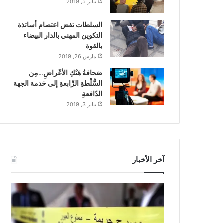
يناير 5, 2019
السلطات تفض اعتصام أساتذة
التكوين المهني بالدار البيضاء
بالقوة
مارس 26, 2019
صَحافةُ هَتْكِ الأعْراضِ…مِن
السُّلْطةِ الرِّابعةِ إلى خدمة الجهة
الدّافعةِ
يناير 3, 2019
آخر الأخبار