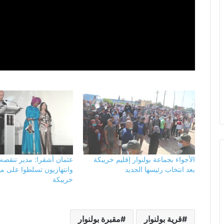
الأجواء بجماعة بولنوار إقليم خريبكة
عثمان أشقرا: مدير تنقصه
بعد انتخاب رئيسها الجديد
وانتهازيون تسلطوا على م
خريبكة
قرية بولنوار
مقبرة بولنوار