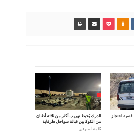
بوكيت
Odnoklassniki
مشاركة عبر البريد
طباعة
ضية احتجاز
الدرك يُحبط تهريب أكثر من ثلاثة أطنان
من الكوكايين قبالة سواحل طرفاية
منذ أسبوعين