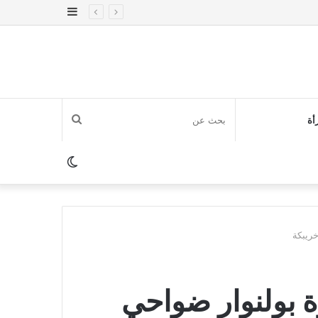
إضافة
عمود
جانبي
بحث
أة
عن
الوضع
المظلم
خريبكة
ة بولنوار ضواحي