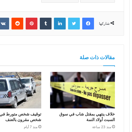
فيسبوك
تويتر
لينكدإن
بينتيريست
شاركها
مقالات ذات صلة
خلاف ينتهي بمقتل شاب في سوق
توقيف شخص متورط في ق
السبت أولاد النمة
شخص مقرون بالعنف
منذ 23 ساعة
منذ 7 أيام