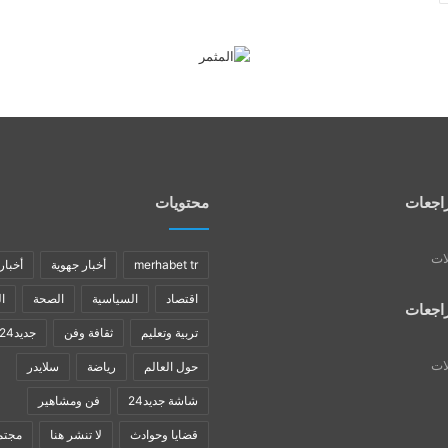
اجعات
محتويات
لات
merhabet tr
أخبار جهوية
أخبار
اقتصاد
السياسية
الصحة
ا
اجعات
تربية وتعليم
ثقافة وفن
جديد24
لات
حول العالم
رياضة
سلايدر
شاشة جديد24
فن ومشاهير
قضايا وحوادث
لا تنشر هنا
مجتم