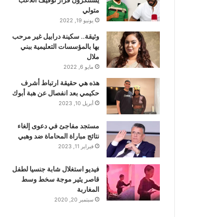
متولي
يونيو 19, 2022
وثيقة.. سكينة درابيل غير مرحب
بها بالمؤسسات التعليمية ببني
ملال
مايو 6, 2022
هذه هي حقيقة ارتباط أشرف
حكيمي بعد انفصال عن هبة أبوك
أبريل 10, 2023
مستجد مفاجئ في دعوى إلغاء
نتائج مباراة المحاماة ضد وهبي
فبراير 11, 2023
فيديو استغلال شابة جنسيا لطفل
قاصر يثير موجة سخط وسط
المغاربة
سبتمبر 20, 2020