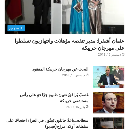
ثقافة وفن
عثمان أشقرا: مدير تنقصه مؤهلات وانتهازيون تسلطوا
على مهرجان خريبكة
ديسمبر 16, 2018
البحث عن مهرجان خريبكة المفقود
ديسمبر 15, 2018
غضبٌ يُرافقُ تعيينَ طبيبةٍ جرَّاحةٍ على رأس
مستشفى خريبكة
يناير 16, 2019
سطات…باعةٌ جائلون يَبيتُون في العراء احتجاجًا على
سلطات أولاد امراح(فيديو)