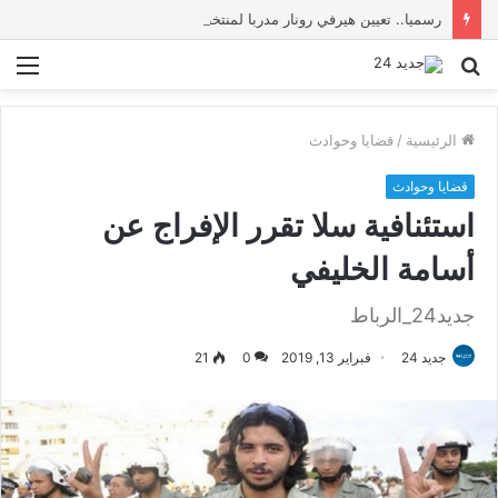
رسميا.. تعيين هيرفي رونار مدربا لمنتخب كوت ديفوار
بحث
الق
عن
الرئيسية
/
قضايا وحوادث
قضايا وحوادث
استئنافية سلا تقرر الإفراج عن
أسامة الخليفي
جديد24_الرباط
جديد 24
فبراير 13, 2019
0
21