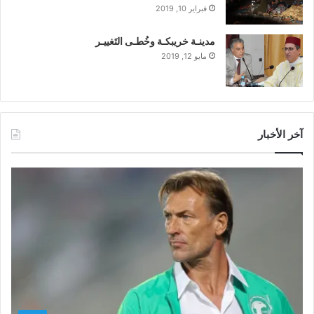
فبراير 10, 2019
مدينـة خريبكـة وخُطـى التَغييـر
مايو 12, 2019
آخر الأخبار