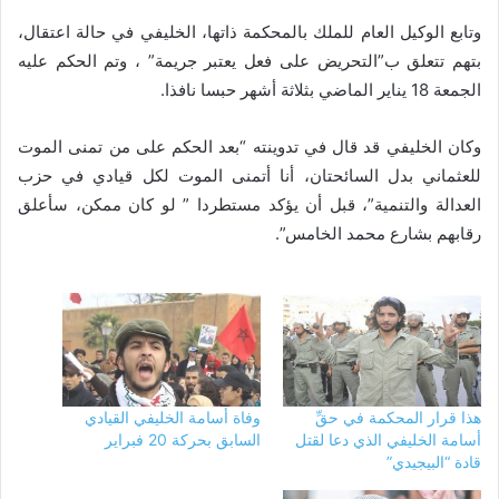
وتابع الوكيل العام للملك بالمحكمة ذاتها، الخليفي في حالة اعتقال،
بتهم تتعلق ب”التحريض على فعل يعتبر جريمة” ، وتم الحكم عليه
الجمعة 18 يناير الماضي بثلاثة أشهر حبسا نافذا.
وكان الخليفي قد قال في تدوينته “بعد الحكم على من تمنى الموت
للعثماني بدل السائحتان، أنا أتمنى الموت لكل قيادي في حزب
العدالة والتنمية”، قبل أن يؤكد مستطردا ” لو كان ممكن، سأعلق
رقابهم بشارع محمد الخامس”.
هذا قرار المحكمة في حقِّ
وفاة أسامة الخليفي القيادي
أسامة الخليفي الذي دعا لقتل
السابق بحركة 20 فبراير
قادة “البيجيدي”