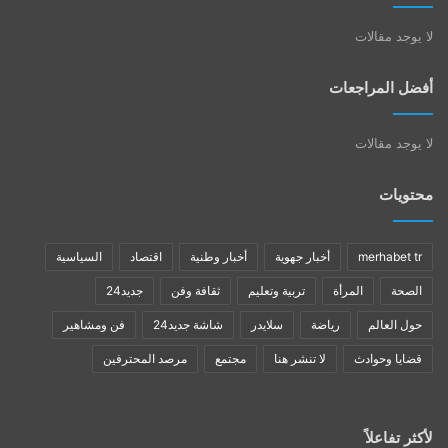
لا يوجد مقالات
أفضل المراجعات
لا يوجد مقالات
محتويات
merhabet tr
أخبار جهوية
أخبار وطنية
اقتصاد
السياسية
الصحة
المرأة
تربية وتعليم
ثقافة وفن
جديد24
حول العالم
رياضة
سلايدر
شاشة جديد24
فن ومشاهير
قضايا وحوادث
لا تنشر هنا
مجتمع
مرصد المحترفين
لأكثر تفاعلاً