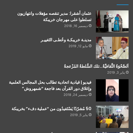
عثمان أشقرا: مدير تنقصه مؤهلات وانتهازيون
تسلطوا على مهرجان خريبكة
ديسمبر 16, 2018
مدينـة خريبكـة وخُطـى التَغييـر
مايو 12, 2019
اَلصَّحْوَةُ الثَّقافيَّةُ…تلك السُّلطةُ المُزْعجةُ
يناير 3, 2019
فيديو | قيادية اتحادية تطالب بحل المجالس العلمية
وإغلاق دور القرآن بعد فاجعة “شمهروش”
ديسمبر 24, 2018
50 مُشرّدًا يَسْتَفيدُون من “عملية دفء” بخريبكة
يناير 5, 2019