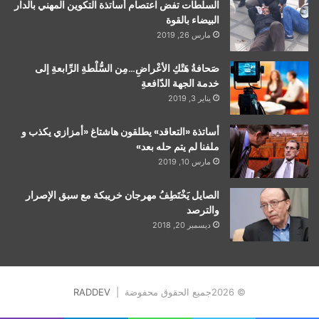
السلطات تفض اعتصام أساتذة التكوين المهني بالدار
البيضاء بالقوة
مارس 26, 2019
صَحافةُ هَتْكِ الأعْراضِ…مِن السُّلْطةِ الرِّابعةِ إلى
خدمة الجهة الدّافعةِ
يناير 3, 2019
أساتذة «التعاقد» يطلقون هاشتاغ «أمزازي يكذب و
ملفنا لم يتم حله بعد»
مارس 10, 2019
الصايل يَخْتَطِفُ مهرجان خريبكة مع سبق الإصرار
والترصد
ديسمبر 20, 2018
© 2026جميع الحقوق محفوضة |
RADDEV