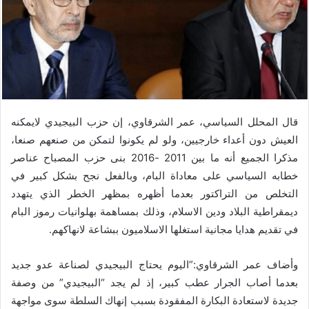
قال المحلل السياسي، عمر الشرقاوي، إن حزب البيجيدي لايمكنه
العيش دون أعداء خارجيين، ولو لم يكونوا لتمكن من صنعهم صنعا،
مذكرا الجميع أنه ما بين 2011 -2016 بنى حزب المصباح عناصر
خطابه السياسي على معاداة البام، وبالفعل نجح بشكل كبير في
التخلص من التراكتور بعدما أظهره بمظهر الخطر الذي يتهدد
ديمقراطية البلاد ودين الاسلام، وذلك بمساهمة بهلوانيات رموز البام
في تقديم هدايا مجانية استغلها الاسلاميون ببشاعة لانهاكهم.
وأضاف عمر الشرقاوي:”اليوم يحتاج البيجيدي لصناعة عدو جديد
بعدما أصاب الجرار عطب كبير، إذ لم يجد “البيجيدي” من وصفة
جديدة لاستعادة البكارة المفقودة بسبب إنهاك السلطة سوى مواجهة