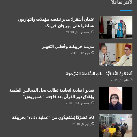
لأكثر تفاعلاً
عثمان أشقرا: مدير تنقصه مؤهلات وانتهازيون
تسلطوا على مهرجان خريبكة
ديسمبر 16, 2018
مدينـة خريبكـة وخُطـى التَغييـر
مايو 12, 2019
اَلصَّحْوَةُ الثَّقافيَّةُ…تلك السُّلطةُ المُزْعجةُ
يناير 3, 2019
فيديو | قيادية اتحادية تطالب بحل المجالس العلمية
وإغلاق دور القرآن بعد فاجعة “شمهروش”
ديسمبر 24, 2018
50 مُشرّدًا يَسْتَفيدُون من “عملية دفء” بخريبكة
يناير 5, 2019