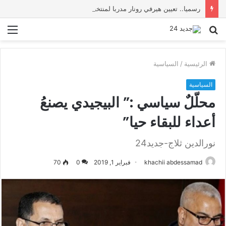
رسميا.. تعيين هيرفي رونار مدربا لمنتخب كوت ديفوار
بحث
الق
عن
الرئيسية
/
السياسية
السياسية
محلّلٌ سياسي :” البيجيدي يصنعُ
أعداء للبقاء حيا”
نورالدين ثلاج-جديد24
khachii abdessamad
فبراير 1, 2019
0
70