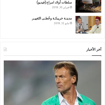
سلطات أولاد امراح(فيديو)
فبراير 10, 2019
مدينـة خريبكـة وخُطـى التَغييـر
مايو 12, 2019
آخر الأخبار