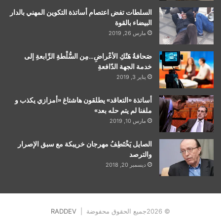
السلطات تفض اعتصام أساتذة التكوين المهني بالدار
البيضاء بالقوة
مارس 26, 2019
صَحافةُ هَتْكِ الأعْراضِ…مِن السُّلْطةِ الرِّابعةِ إلى
خدمة الجهة الدّافعةِ
يناير 3, 2019
أساتذة «التعاقد» يطلقون هاشتاغ «أمزازي يكذب و
ملفنا لم يتم حله بعد»
مارس 10, 2019
الصايل يَخْتَطِفُ مهرجان خريبكة مع سبق الإصرار
والترصد
ديسمبر 20, 2018
© 2026جميع الحقوق محفوضة |
RADDEV