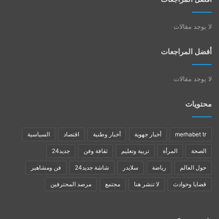
لا يوجد مقالات
أفضل المراجعات
لا يوجد مقالات
محتويات
merhabet tr
أخبار جهوية
أخبار وطنية
اقتصاد
السياسية
الصحة
المرأة
تربية وتعليم
ثقافة وفن
جديد24
حول العالم
رياضة
سلايدر
شاشة جديد24
فن ومشاهير
قضايا وحوادث
لا تنشر هنا
مجتمع
مرصد المحترفين