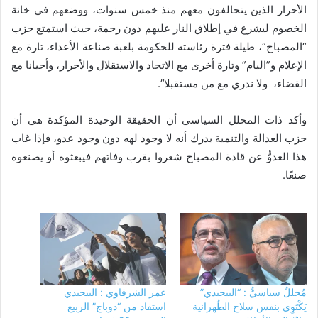
الأحرار الذين يتحالفون معهم منذ خمس سنوات، ووضعهم في خانة
الخصوم ليشرع في إطلاق النار عليهم دون رحمة، حيث استمتع حزب
“المصباح”، طيلة فترة رئاسته للحكومة بلعبة صناعة الأعداء، تارة مع
الإعلام و”البام” وتارة أخرى مع الاتحاد والاستقلال والأحرار، وأحيانا مع
القضاء، ولا ندري مع من مستقبلا”.
وأكد ذات المحلل السياسي أن الحقيقة الوحيدة المؤكدة هي أن
حزب العدالة والتنمية يدرك أنه لا وجود لهه دون وجود عدو، فإذا غاب
هذا العدوُّ عن قادة المصباح شعروا بقرب وفاتهم فيبعثوه أو يصنعوه
صنعًا.
مُحللٌ سياسيٌّ : “البيجيدي”
عمر الشرقاوي : البيجيدي
يَكْتَوِي بنفس سلاح الطُهرانية
استفاد من “دوباج” الربيع