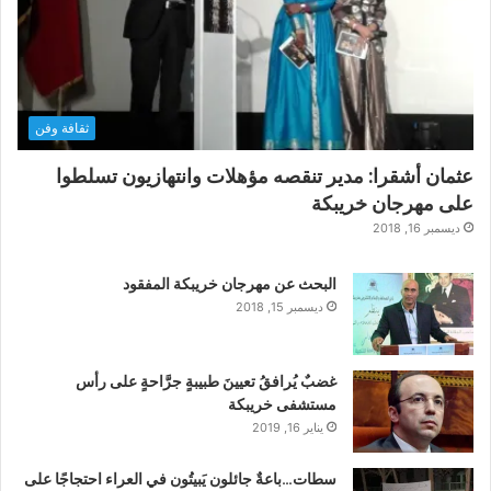
ثقافة وفن
عثمان أشقرا: مدير تنقصه مؤهلات وانتهازيون تسلطوا
على مهرجان خريبكة
ديسمبر 16, 2018
البحث عن مهرجان خريبكة المفقود
ديسمبر 15, 2018
غضبٌ يُرافقُ تعيينَ طبيبةٍ جرَّاحةٍ على رأس
مستشفى خريبكة
يناير 16, 2019
سطات…باعةٌ جائلون يَبيتُون في العراء احتجاجًا على