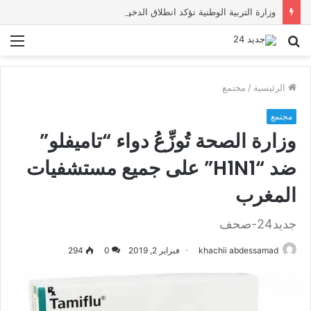
وزارة التربية الوطنية تؤكد انطلاق الدخول المدرسي 2026-2027 في موعده الرسمي
بحث
الق
عن
الرئيسية
/
مجتمع
مجتمع
وزارة الصحة تُوزِّعُ دواء “تاميفلو”
ضد “H1N1” على جميع مستشفيات
المغرب
جديد24-صحف
khachii abdessamad
فبراير 2, 2019
0
294