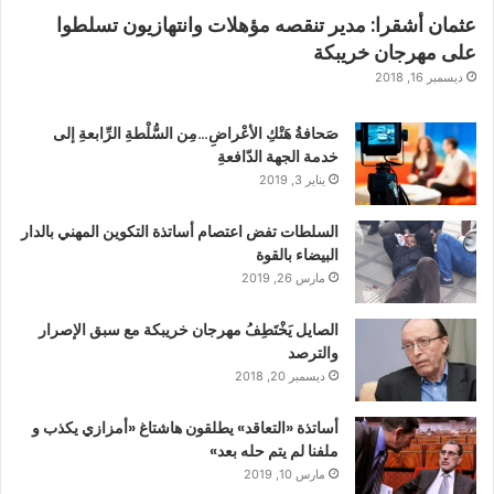
عثمان أشقرا: مدير تنقصه مؤهلات وانتهازيون تسلطوا
على مهرجان خريبكة
ديسمبر 16, 2018
صَحافةُ هَتْكِ الأعْراضِ…مِن السُّلْطةِ الرِّابعةِ إلى
خدمة الجهة الدّافعةِ
يناير 3, 2019
السلطات تفض اعتصام أساتذة التكوين المهني بالدار
البيضاء بالقوة
مارس 26, 2019
الصايل يَخْتَطِفُ مهرجان خريبكة مع سبق الإصرار
والترصد
ديسمبر 20, 2018
أساتذة «التعاقد» يطلقون هاشتاغ «أمزازي يكذب و
ملفنا لم يتم حله بعد»
مارس 10, 2019