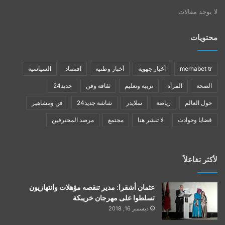
لا يوجد مقالات
محتويات
merhabet tr
أخبار جهوية
أخبار وطنية
اقتصاد
السياسية
الصحة
المرأة
تربية وتعليم
ثقافة وفن
جديد24
حول العالم
رياضة
سلايدر
شاشة جديد24
فن ومشاهير
قضايا وحوادث
لا تنشر هنا
مجتمع
مرصد المحترفين
لأكثر تفاعلاً
عثمان أشقرا: مدير تنقصه مؤهلات وانتهازيون
تسلطوا على مهرجان خريبكة
ديسمبر 16, 2018