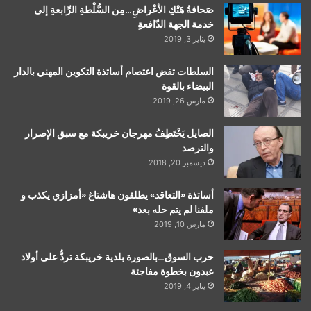
صَحافةُ هَتْكِ الأعْراضِ…مِن السُّلْطةِ الرِّابعةِ إلى
خدمة الجهة الدّافعةِ
يناير 3, 2019
السلطات تفض اعتصام أساتذة التكوين المهني بالدار
البيضاء بالقوة
مارس 26, 2019
الصايل يَخْتَطِفُ مهرجان خريبكة مع سبق الإصرار
والترصد
ديسمبر 20, 2018
أساتذة «التعاقد» يطلقون هاشتاغ «أمزازي يكذب و
ملفنا لم يتم حله بعد»
مارس 10, 2019
حرب السوق…بالصورة بلدية خريبكة تردُّ على أولاد
عبدون بخطوة مفاجئة
يناير 4, 2019