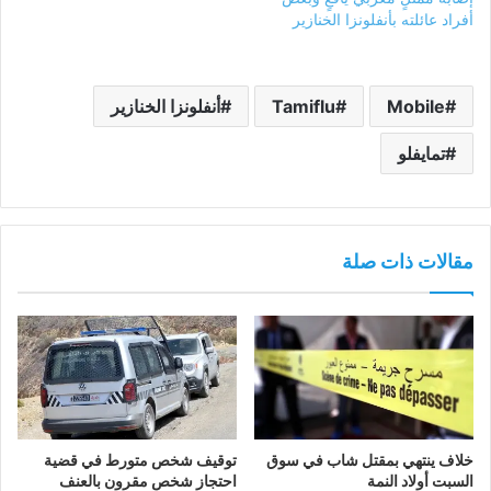
أفراد عائلته بأنفلونزا الخنازير
Mobile
Tamiflu
أنفلونزا الخنازير
تمايفلو
مقالات ذات صلة
خلاف ينتهي بمقتل شاب في سوق
توقيف شخص متورط في قضية
السبت أولاد النمة
احتجاز شخص مقرون بالعنف