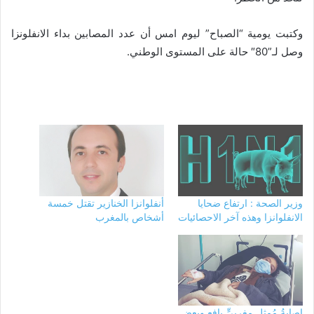
وكتبت يومية “الصباح” ليوم امس أن عدد المصابين بداء الانفلونزا
وصل لـ”80″ حالة على المستوى الوطني.
وزير الصحة : ارتفاع ضحايا
أنفلوانزا الخنازير تقتل خمسة
الانفلوانزا وهذه آخر الاحصائيات
أشخاص بالمغرب
إصابةُ مُمثلٍ مغربيٍّ يافعٍ وبعض