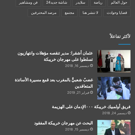
حول العالم
رياضة
سلايدر
شاشة جديد24
فن ومشاهير
قضايا وحوادث
لا تنشر هنا
مجتمع
مرصد المحترفين
لأكثر تفاعلاً
عثمان أشقرا: مدير تنقصه مؤهلات وانتهازيون
تسلطوا على مهرجان خريبكة
ديسمبر 16, 2018
غضبٌ شعبيٌّ بالمغرب بعد قمع مسيرة الأساتذة
المتعاقدين
فبراير 21, 2019
فريق أولمبيك خريبكة ٠٠٠الإدمان على الهزيمة
ديسمبر 24, 2018
البحث عن مهرجان خريبكة المفقود
ديسمبر 15, 2018