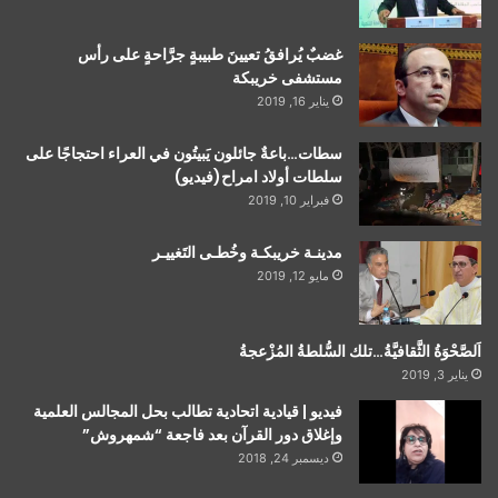
غضبٌ يُرافقُ تعيينَ طبيبةٍ جرَّاحةٍ على رأس
مستشفى خريبكة
يناير 16, 2019
سطات…باعةٌ جائلون يَبيتُون في العراء احتجاجًا على
سلطات أولاد امراح(فيديو)
فبراير 10, 2019
مدينـة خريبكـة وخُطـى التَغييـر
مايو 12, 2019
اَلصَّحْوَةُ الثَّقافيَّةُ…تلك السُّلطةُ المُزْعجةُ
يناير 3, 2019
فيديو | قيادية اتحادية تطالب بحل المجالس العلمية
وإغلاق دور القرآن بعد فاجعة “شمهروش”
ديسمبر 24, 2018