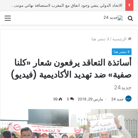
أخنوش يؤكد في المذكرة التوجيهية حول ميزانية 2027 أن ثوابت العدالة الاجتماعية والمجالية خيار استراتيجي للبلاد
بحث
الق
عن
الرئيسية
/
لا تنشر هنا
لا تنشر هنا
أساتذة التعاقد يرفعون شعار «كلنا
صفية» ضد تهديد الأكاديمية (فيديو)
جديد24
جديد 24
مارس 29, 2019
0
99