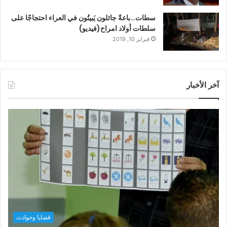
سطات…باعةٌ جائلون يَبيتُون في العراء احتجاجًا على
سلطات أولاد امراح(فيديو)
فبراير 10, 2019
آخر الأخبار
قضايا وحوادث