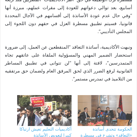
أسابيع، بعد توالي دعواتهم للعودة إلى مقرات عملهم، مبرزة أنها
“وفي حال عدم عودة الأساتذة إلى أقسامهم في الآجال المحددة
قانونيا، فسيتم تطبيق مسطرة العزل في حقهم دون اللجوء إلى
المجلس التأديبي”.
ونبهت الأكاديمية، أساتذة التعاقد “المنقطعين عن العمل، إلى ضرورة
استحضار الضمير المهني والمسؤولية الملقاة على عاتقهم تجاه
المتمدرسين”، لافتة إلى أنها “لن تتوانى في تطبيق المساطر
القانونية لرفع الضرر الذي لحق المرفق العام ولضمان حق مرتفقيه
من التلاميذ في تمدرس مستمر”.
الحكومة تتحدى أساتذة
أكاديميات التعليم تعيش ارتباكا
«التعاقد» وتشرع في مسطرة
كبيرا لتعويض الأساتذة