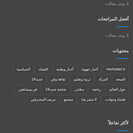
لا يوجد مقالات
أفضل المراجعات
لا يوجد مقالات
محتويات
merhabet tr
أخبار جهوية
أخبار وطنية
اقتصاد
السياسية
الصحة
المرأة
تربية وتعليم
ثقافة وفن
جديد24
حول العالم
رياضة
سلايدر
شاشة جديد24
فن ومشاهير
قضايا وحوادث
لا تنشر هنا
مجتمع
مرصد المحترفين
لأكثر تفاعلاً