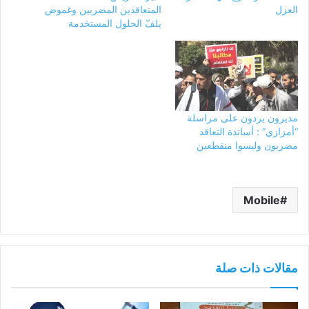
العزل
المتعاقدين المضربين وغموض
يلفّ الحلول المستخدمة
مديرون يردون على مراسلة
“أمزازي” : أساتذة التعاقد
مضربون وليسوا منقطعين
Mobile
مقالات ذات صلة