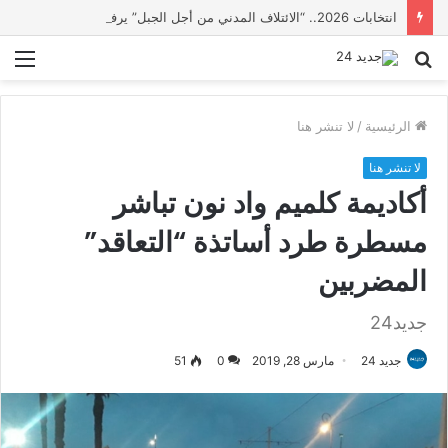
انتخابات 2026.. “الائتلاف المدني من أجل الجبل” يرفع عشرة مطالب أمام الأحزاب لإنصاف المناطق الجبلية
بحث
الق
عن
الرئيسية
/
لا تنشر هنا
لا تنشر هنا
أكاديمة كلميم واد نون تباشر
مسطرة طرد أساتذة “التعاقد”
المضربين
جديد24
جديد 24
مارس 28, 2019
0
51