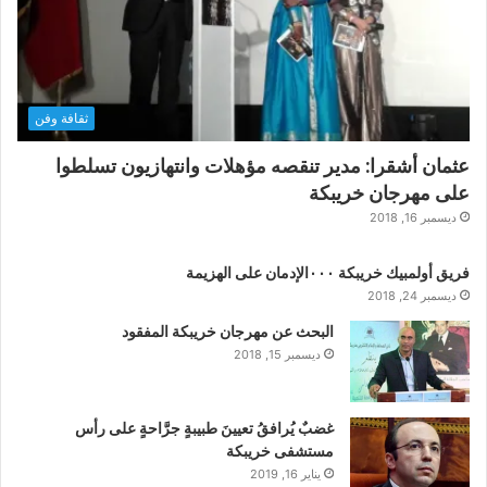
ثقافة وفن
عثمان أشقرا: مدير تنقصه مؤهلات وانتهازيون تسلطوا
على مهرجان خريبكة
ديسمبر 16, 2018
فريق أولمبيك خريبكة ٠٠٠الإدمان على الهزيمة
ديسمبر 24, 2018
البحث عن مهرجان خريبكة المفقود
ديسمبر 15, 2018
غضبٌ يُرافقُ تعيينَ طبيبةٍ جرَّاحةٍ على رأس
مستشفى خريبكة
يناير 16, 2019