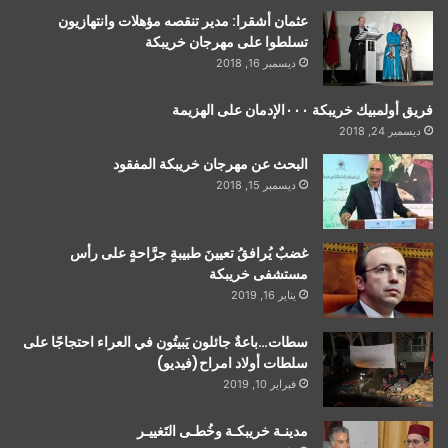
عثمان أشقرا: مدير تنقصه مؤهلات وانتهازيون
تسلطوا على مهرجان خريبكة
ديسمبر 16, 2018
فريق أولمبيك خريبكة ٠٠٠الإدمان على الهزيمة
ديسمبر 24, 2018
البحث عن مهرجان خريبكة المفقود
ديسمبر 15, 2018
غضبٌ يُرافقُ تعيينَ طبيبةٍ جرَّاحةٍ على رأس
مستشفى خريبكة
يناير 16, 2019
سطات…باعةٌ جائلون يَبيتُون في العراء احتجاجًا على
سلطات أولاد امراح(فيديو)
فبراير 10, 2019
مدينـة خريبكـة وخُطـى التَغييـر