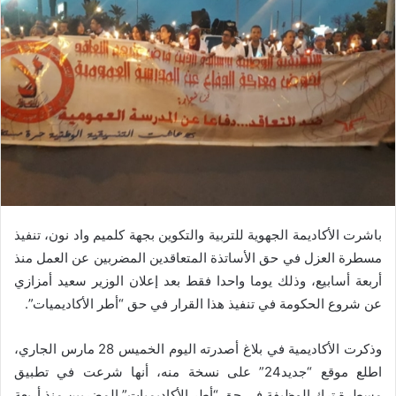
باشرت الأكاديمة الجهوية للتربية والتكوين بجهة كلميم واد نون، تنفيذ
مسطرة العزل في حق الأساتذة المتعاقدين المضربين عن العمل منذ
أربعة أسابيع، وذلك يوما واحدا فقط بعد إعلان الوزير سعيد أمزازي
عن شروع الحكومة في تنفيذ هذا القرار في حق “أطر الأكاديميات”.
وذكرت الأكاديمية في بلاغ أصدرته اليوم الخميس 28 مارس الجاري،
اطلع موقع “جديد24” على نسخة منه، أنها شرعت في تطبيق
مسطرة ترك الوظيفة في حق “أطر الأكاديميات” المضربين منذ أربعة