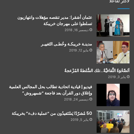
لأكثر تفاعلاً
عثمان أشقرا: مدير تنقصه مؤهلات وانتهازيون
تسلطوا على مهرجان خريبكة
ديسمبر 16, 2018
مدينـة خريبكـة وخُطـى التَغييـر
مايو 12, 2019
اَلصَّحْوَةُ الثَّقافيَّةُ…تلك السُّلطةُ المُزْعجةُ
يناير 3, 2019
فيديو | قيادية اتحادية تطالب بحل المجالس العلمية
وإغلاق دور القرآن بعد فاجعة “شمهروش”
ديسمبر 24, 2018
50 مُشرّدًا يَسْتَفيدُون من “عملية دفء” بخريبكة
يناير 5, 2019