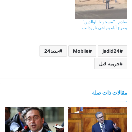
بعد ارتكاب احدهما لجريمة قتل
بجماعة القصيبة. وأفادت مصادر
الموقع، ان شخصا أربعينيا…
صادم.. “مسخوط الوالدين”
يصرع أباه بنواحي تارودانت
jadid24
Mobile
جديد24
جريمة قتل
مقالات ذات صلة