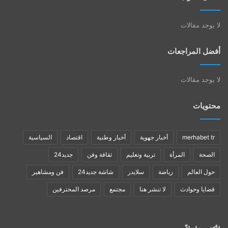
لا يوجد مقالات
أفضل المراجعات
لا يوجد مقالات
محتويات
merhabet tr
أخبار جهوية
أخبار وطنية
اقتصاد
السياسية
الصحة
المرأة
تربية وتعليم
ثقافة وفن
جديد24
حول العالم
رياضة
سلايدر
شاشة جديد24
فن ومشاهير
قضايا وحوادث
لا تنشر هنا
مجتمع
مرصد المحترفين