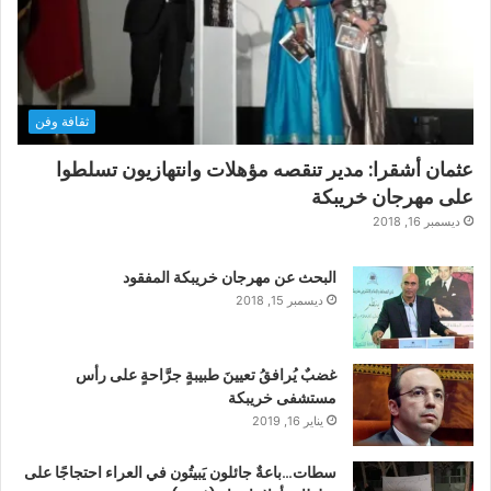
ثقافة وفن
عثمان أشقرا: مدير تنقصه مؤهلات وانتهازيون تسلطوا
على مهرجان خريبكة
ديسمبر 16, 2018
البحث عن مهرجان خريبكة المفقود
ديسمبر 15, 2018
غضبٌ يُرافقُ تعيينَ طبيبةٍ جرَّاحةٍ على رأس
مستشفى خريبكة
يناير 16, 2019
سطات…باعةٌ جائلون يَبيتُون في العراء احتجاجًا على