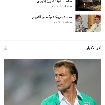
سلطات أولاد امراح(فيديو)
فبراير 10, 2019
مدينـة خريبكـة وخُطـى التَغييـر
مايو 12, 2019
آخر الأخبار