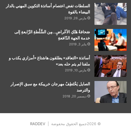
السلطات تفض اعتصام أساتذة التكوين المهني بالدار
البيضاء بالقوة
مارس 26, 2019
صَحافةُ هَتْكِ الأعْراضِ…مِن السُّلْطةِ الرِّابعةِ إلى
خدمة الجهة الدّافعةِ
يناير 3, 2019
أساتذة «التعاقد» يطلقون هاشتاغ «أمزازي يكذب و
ملفنا لم يتم حله بعد»
مارس 10, 2019
الصايل يَخْتَطِفُ مهرجان خريبكة مع سبق الإصرار
والترصد
ديسمبر 20, 2018
© 2026جميع الحقوق محفوضة |
RADDEV