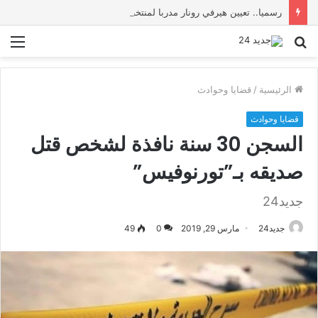
رسميا.. تعيين هيرفي رونار مدربا لمنتخب كوت ديفوار
بحث
الق
عن
الرئيسية
/
قضايا وحوادث
قضايا وحوادث
السجن 30 سنة نافذة لشخص قتل
صديقه بـ”تورنوفيس”
جديد24
جديد24
مارس 29, 2019
0
49