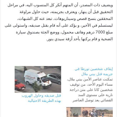
ويضيف ذات المصدر، أن المتهم أنكر كل المنسوب اليه، في مراحل
التحقيق قبل أن ينهار، ويعترف بجريمته، حيث حاول مراوغة
المحققين بنسج قصص وسيناريوهات، تبعد عنه كل الشبهات،
ليستسلم في الأخير، و يؤكد على أنه قام بقتل صديقه، واستولى على
مبلغ 7000 درهم وهاتف محمول، ووضع الجثة بصندوق سيارة
الضحية و قام بركنها بأحد أزقة سيدي بنور.
إيقاف شخصين تورطا في
جريمة قتل ببني ملال
تمكنت عناصر الأمن ببني ملال،
مساء اليوم الأحد، من توقيف
شخصين كانا على متن دراجة
نارية على مستوى السد
قتل صديقه وحاول الهروب
القضائي بعد توصل العناصر
بهذه الطريقة الاحتيالية
الأمنية بصور المشتبه فيهما،
وذلك اثر تعميم عناصر الدرك
الملكي لبرقية بحث في حقهما