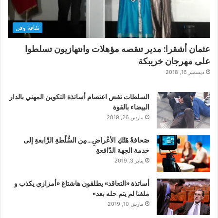
ثقافة وفن
عثمان أشقرا: مدير تنقصه مؤهلات وانتهازيون تسلطوا
على مهرجان خريبكة
ديسمبر 16, 2018
السلطات تفض اعتصام أساتذة التكوين المهني بالدار
البيضاء بالقوة
مارس 26, 2019
صَحافةُ هَتْكِ الأعْراضِ…مِن السُّلْطةِ الرِّابعةِ إلى
خدمة الجهة الدّافعةِ
يناير 3, 2019
أساتذة «التعاقد» يطلقون هاشتاغ «أمزازي يكذب و
ملفنا لم يتم حله بعد»
مارس 10, 2019