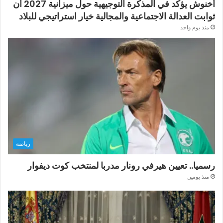
أخنوش يؤكد في المذكرة التوجيهية حول ميزانية 2027 أن
ثوابت العدالة الاجتماعية والمجالية خيار استراتيجي للبلاد
منذ يوم واحد
رياضة
رسميا.. تعيين هيرفي رونار مدربا لمنتخب كوت ديفوار
منذ يومين