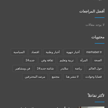
أفضل المراجعات
لا يوجد مقالات
محتويات
merhabet tr
أخبار جهوية
أخبار وطنية
اقتصاد
السياسية
الصحة
المرأة
تربية وتعليم
ثقافة وفن
جديد24
حول العالم
رياضة
سلايدر
شاشة جديد24
فن ومشاهير
قضايا وحوادث
لا تنشر هنا
مجتمع
مرصد المحترفين
لأكثر تفاعلاً