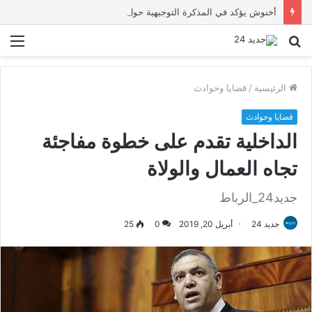
أخنوش يؤكد في المذكرة التوجيهية حول ميزانية 2027 أن ثوابت العدالة الاجتماعية والمجالية خيار استراتيجي للبلاد
بحث
الق
عن
الرئيسية
/
قضايا وحوادث
قضايا وحوادث
الداخلية تقدم على خطوة مفاجئة
تجاه العمال والولاة
جديد24_الرباط
جديد 24
أبريل 20, 2019
0
25