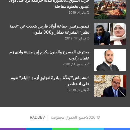
حرب السوق…بالصورة بلدية خريبكة تردُّ على أولاد
عبدون بخطوة مفاجئة
يناير 4, 2019
فيديو…رئيس جماعة أولاد فارس يتحدث عن “نجية
نظير” المتبرعة بمليار و300 مليون
فبراير 17, 2019
محترف المسرح والفنون يكرم إبن مدينة وادي زم
عثمان ركوب
ديسمبر 14, 2018
“بنشماش” يُقدِّمُ مبادرةً لتجاوزِ أزمةِ “البام” تقوم
على 4 عناصر
يناير 5, 2019
© 2026جميع الحقوق محفوضة |
RADDEV