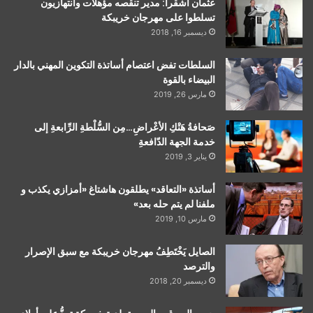
عثمان أشقرا: مدير تنقصه مؤهلات وانتهازيون
تسلطوا على مهرجان خريبكة
ديسمبر 16, 2018
السلطات تفض اعتصام أساتذة التكوين المهني بالدار
البيضاء بالقوة
مارس 26, 2019
صَحافةُ هَتْكِ الأعْراضِ…مِن السُّلْطةِ الرِّابعةِ إلى
خدمة الجهة الدّافعةِ
يناير 3, 2019
أساتذة «التعاقد» يطلقون هاشتاغ «أمزازي يكذب و
ملفنا لم يتم حله بعد»
مارس 10, 2019
الصايل يَخْتَطِفُ مهرجان خريبكة مع سبق الإصرار
والترصد
ديسمبر 20, 2018