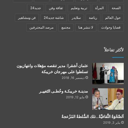
الصحة
المرأة
تربية وتعليم
ثقافة وفن
جديد24
حول العالم
رياضة
سلايدر
شاشة جديد24
فن ومشاهير
قضايا وحوادث
لا تنشر هنا
مجتمع
مرصد المحترفين
لأكثر تفاعلاً
عثمان أشقرا: مدير تنقصه مؤهلات وانتهازيون
تسلطوا على مهرجان خريبكة
ديسمبر 16, 2018
مدينـة خريبكـة وخُطـى التَغييـر
مايو 12, 2019
اَلصَّحْوَةُ الثَّقافيَّةُ…تلك السُّلطةُ المُزْعجةُ
يناير 3, 2019