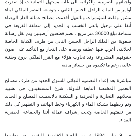
واجباتهم الضريبية والكرائية الى غاية مستهل الثمانينات إذ صدرت
أوامر من الملك الراحل الحسن الثاني ، بتوسعة القصر الملكي لبناء
مشور وقاعة للمؤتمرات وبالفهل أقدمت مصالح عمالة الدار البيضاء
أنفا على ترحيل بائعي الخشب و الحديد إلى منطقة القريعة في
مساحة تبلغ 36000 متر مربع ، تضم قطعتين أرضيتين وتم نقل رسالة
شفوية من الملك الراحل الحسن الثاني من طرف الكتابة الخاصة
لجلالته، أعرب فيها عطفه ورضاه على التجار مع التأكيد على صون
حقوقهم المشروعة وقد تجاوب هؤلاء مع القرر الملكي بروح وطنية
عالية، رغم ما تكبدوه من خسائر مادية.
مباشرة بعد إعداد التصميم النهائي للسوق الجديد من طرف مصالح
التعمير المختصة التابعة للدولة، شرع المستفيدون في تشييد
محلاتهم التجارية و الحرفية و السكنية بالاسمنت المسلح و الحديد
وتم ربطهما بشبكة الماء و الكهرباء وخط الهاتف و التطهير كل ذلك
من نفقتهم الخاصة وتحت إشراف عمالة أنفا والجماعة الحضرية
الفداء.
في 9 يناير 1984 قررت اللجنة الاقليمية للتقييم بعد معاينتها