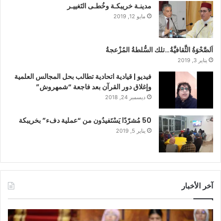
مدينـة خريبكـة وخُطـى التَغييـر
مايو 12, 2019
اَلصَّحْوَةُ الثَّقافيَّةُ…تلك السُّلطةُ المُزْعجةُ
يناير 3, 2019
فيديو | قيادية اتحادية تطالب بحل المجالس العلمية
وإغلاق دور القرآن بعد فاجعة “شمهروش”
ديسمبر 24, 2018
50 مُشرّدًا يَسْتَفيدُون من “عملية دفء” بخريبكة
يناير 5, 2019
آخر الأخبار