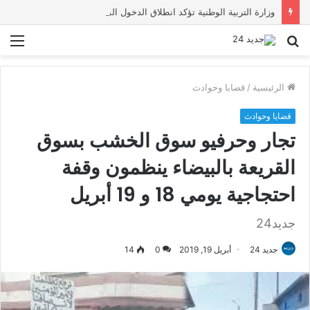
وزارة التربية الوطنية تؤكد انطلاق الدخول المدرسي 2026-2027 في موعده الرسمي
بحث
الق
عن
الرئيسية
/
قضايا وحوادث
قضايا وحوادث
تجار وحرفيو سوق الخشب بسوق
القريعة بالبيضاء ينظمون وقفة
احتجاجية يومي 18 و 19 أبريل
جديد24
جديد 24
أبريل 19, 2019
0
14