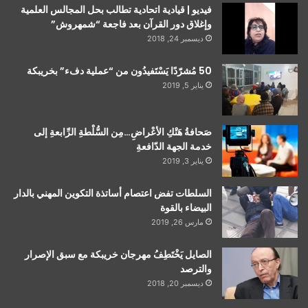
فيديو | قيادية اتحادية تطالب بحل المجالس العلمية
وإغلاق دور القرآن بعد فاجعة “شمهروش”
ديسمبر 24, 2018
50 مُشرّدًا يَسْتَفيدُون من “عملية دفء” بخريبكة
يناير 5, 2019
صَحافةُ هَتْكِ الأعْراضِ…مِن السُّلْطةِ الرِّابعةِ إلى
خدمة الجهة الدّافعةِ
يناير 3, 2019
السلطات تفض اعتصام أساتذة التكوين المهني بالدار
البيضاء بالقوة
مارس 26, 2019
الصايل يَخْتَطِفُ مهرجان خريبكة مع سبق الإصرار
والترصد
ديسمبر 20, 2018