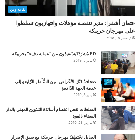
ثقافة وفن
عثمان أشقرا: مدير تنقصه مؤهلات وانتهازيون تسلطوا
على مهرجان خريبكة
ديسمبر 16, 2018
50 مُشرّدًا يَسْتَفيدُون من “عملية دفء” بخريبكة
يناير 5, 2019
صَحافةُ هَتْكِ الأعْراضِ…مِن السُّلْطةِ الرِّابعةِ إلى
خدمة الجهة الدّافعةِ
يناير 3, 2019
السلطات تفض اعتصام أساتذة التكوين المهني بالدار
البيضاء بالقوة
مارس 26, 2019
الصايل يَخْتَطِفُ مهرجان خريبكة مع سبق الإصرار