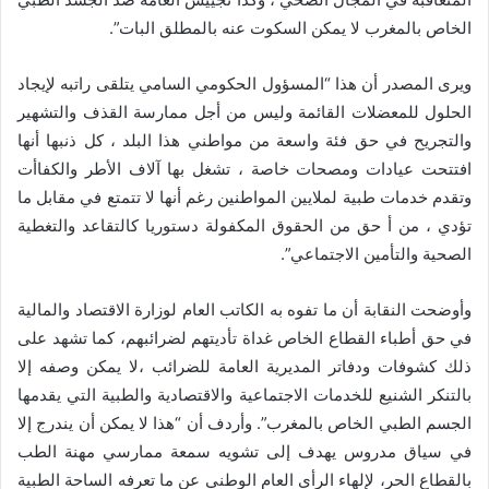
الخاص بالمغرب لا يمكن السكوت عنه بالمطلق البات”.
ويرى المصدر أن هذا “المسؤول الحكومي السامي يتلقى راتبه لإيجاد
الحلول للمعضلات القائمة وليس من أجل ممارسة القذف والتشهير
والتجريح في حق فئة واسعة من مواطني هذا البلد ، كل ذنبها أنها
افتتحت عيادات ومصحات خاصة ، تشغل بها آلاف الأطر والكفاأت
وتقدم خدمات طبية لملايين المواطنين رغم أنها لا تتمتع في مقابل ما
تؤدي ، من أ حق من الحقوق المكفولة دستوريا كالتقاعد والتغطية
الصحية والتأمين الاجتماعي”.
وأوضحت النقابة أن ما تفوه به الكاتب العام لوزارة الاقتصاد والمالية
في حق أطباء القطاع الخاص غداة تأديتهم لضرائبهم، كما تشهد على
ذلك كشوفات ودفاتر المديرية العامة للضرائب ،لا يمكن وصفه إلا
بالتنكر الشنيع للخدمات الاجتماعية والاقتصادية والطبية التي يقدمها
الجسم الطبي الخاص بالمغرب”. وأردف أن “هذا لا يمكن أن يندرج إلا
في سياق مدروس يهدف إلى تشويه سمعة ممارسي مهنة الطب
بالقطاع الحر، لإلهاء الرأي العام الوطني عن ما تعرفه الساحة الطبية