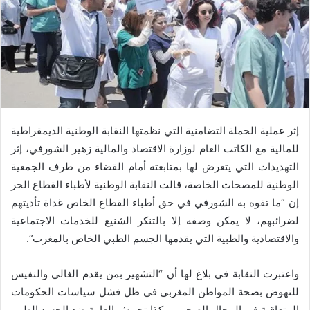
إثر عملية الحملة التضامنية التي نظمتها النقابة الوطنية الديمقراطية
للمالية مع الكاتب العام لوزارة الاقتصاد والمالية زهير الشورفي، إثر
التهديدات التي يتعرض لها بمتابعته أمام القضاء من طرف الجمعية
الوطنية للمصحات الخاصة، قالت النقابة الوطنية لأطباء القطاع الحر
إن “ما تفوه به الشورفي في حق أطباء القطاع الخاص غداة تأديتهم
لضرائبهم، لا يمكن وصفه إلا بالتنكر الشنيع للخدمات الاجتماعية
والاقتصادية والطبية التي يقدمها الجسم الطبي الخاص بالمغرب”.
واعتبرت النقابة في بلاغ لها أن “التشهير بمن يقدم الغالي والنفيس
للنهوض بصحة المواطن المغربي في ظل فشل سياسات الحكومات
المتعاقبة في المجال الصحي ، وكذا تجييش العامة ضد الجسد الطبي