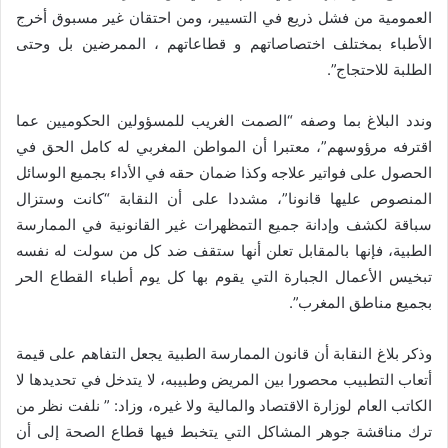
العمومية من فشل ذريع في التسيير، ومن احتقان غير مسبوق أخرج
الأطباء بمختلف اختصاصاتهم و قطاعاتهم ، الممرضين بل وحتى
الطلبة للاحتجاج”.
وندد البلاغ بما وصفه “الصمت الغريب للمسؤولين الحكوميين عما
اقترفه مرؤوسهم”، معتبرا أن المواطن المغربي له كامل الحق في
الحصول على فواتير علاجه وكذا ضمان حقه في الأداء بجميع الوسائل
المنصوص عليها قانونا”، مشددا على أن النقابة “كانت وستزال
سباقة لكشف وإدانة جميع التمظهرات غير القانونية في الممارسة
الطبية، فإنها بالمقابل تعلن أنها ستقف ضد كل من سولت له نفسه
تبخيس الأعمال الجبارة التي يقوم بها كل يوم أطباء القطاع الحر
بجميع مناطق المغرب”.
وذكر بلاغ النقابة أن قانون الممارسة الطبية يجعل التفاهم على قيمة
أتعاب التطبيب محصورا بين المريض وطبيبه، لا يتدخل في تحديدها لا
الكاتب العام لوزارة الاقتصاد والمالية ولا غيره، وزاد: ” نلفت نظر من
ترك مناقشة جوهر المشاكل التي يتخبط فيها قطاع الصحة إلى أن