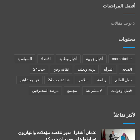
أفضل المراجعات
لا يوجد مقالات
محتويات
merhabet tr
أخبار جهوية
أخبار وطنية
اقتصاد
السياسية
الصحة
المرأة
تربية وتعليم
ثقافة وفن
جديد24
حول العالم
رياضة
سلايدر
شاشة جديد24
فن ومشاهير
قضايا وحوادث
لا تنشر هنا
مجتمع
مرصد المحترفين
لأكثر تفاعلاً
عثمان أشقرا: مدير تنقصه مؤهلات وانتهازيون
تسلطوا على مهرجان خريبكة