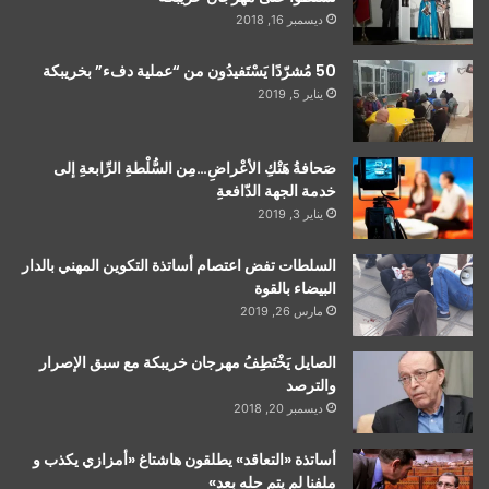
ديسمبر 16, 2018
50 مُشرّدًا يَسْتَفيدُون من “عملية دفء” بخريبكة
يناير 5, 2019
صَحافةُ هَتْكِ الأعْراضِ…مِن السُّلْطةِ الرِّابعةِ إلى
خدمة الجهة الدّافعةِ
يناير 3, 2019
السلطات تفض اعتصام أساتذة التكوين المهني بالدار
البيضاء بالقوة
مارس 26, 2019
الصايل يَخْتَطِفُ مهرجان خريبكة مع سبق الإصرار
والترصد
ديسمبر 20, 2018
أساتذة «التعاقد» يطلقون هاشتاغ «أمزازي يكذب و
ملفنا لم يتم حله بعد»