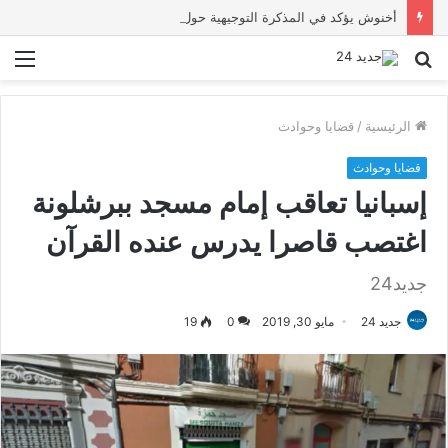
أخنوش يؤكد في المذكرة التوجيهية حول ميزانية 2027 أن ثوابت العدالة الاجتماعية والمجالية خيار استراتيجي للبلاد
بحث
الق
عن
الرئيسية
/
قضايا وحوادث
قضايا وحوادث
إسبانيا تعاقب إمام مسجد ببرشلونة
اغتصب قاصرا يدرس عنده القرآن
جديد24
جديد 24
مايو 30, 2019
0
19