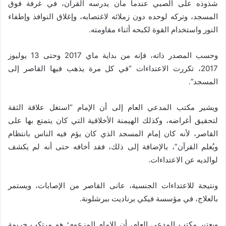
شذوذه على الصبي عندما مان يدرسه القرآن، في غرفة فوق
المسجد، وتركه لوحده دون زملائه لاغتصابه، وإغلاق النوافذ وإطفاء
النور واستخدام القوة لكبحه أثناء مقاومته.
وحسب المصدر ذاته، فإنه من بداية ماي 2017 وحتى 13 يوليوز
2017، تكررت الاعتداءات “في كل مرة يذهب فيها القاصر إلى
المسجد”.
ويشير مكتب المدعي العام إلى أن الإمام “استغل علاقة الثقة
لتحقيق أغراضه، وكذلك الهيمنة الأخلاقية التي كان يتمتع بها على
القاصر، لأنه كان إمام المسجد الذي كان يؤم فيه الناس بانتظام
ويُعلم القرآن”، بالإضافة إلى ذلك، فقد أخافه حتى أنه لم يكشف
لوالديه عن الاعتداءات.
ونتيجة للاعتداءات الجنسية، عانى القاصر من الإصابات، ويستمر
بالعلاج، في مؤسسة فيكي برناديت ببرشلونة.
ويعتبر مكتب المدعي العام، أن الإمام المزعوم؛ هو مرتكب جريمة