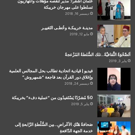
عثمان أشقرا: مدير تنقصه مؤهلات وانتهازيون
تسلطوا على مهرجان خريبكة
ديسمبر 16, 2018
مدينـة خريبكـة وخُطـى التَغييـر
مايو 12, 2019
اَلصَّحْوَةُ الثَّقافيَّةُ…تلك السُّلطةُ المُزْعجةُ
يناير 3, 2019
فيديو | قيادية اتحادية تطالب بحل المجالس العلمية
وإغلاق دور القرآن بعد فاجعة “شمهروش”
ديسمبر 24, 2018
50 مُشرّدًا يَسْتَفيدُون من “عملية دفء” بخريبكة
يناير 5, 2019
صَحافةُ هَتْكِ الأعْراضِ…مِن السُّلْطةِ الرِّابعةِ إلى
خدمة الجهة الدّافعةِ