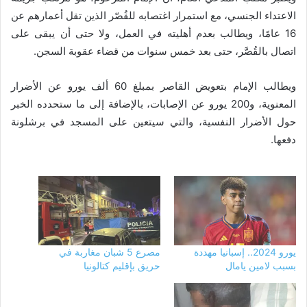
الاعتداء الجنسي، مع استمرار اغتصابه للقُصّر الذين تقل أعمارهم عن
16 عامًا، ويطالب بعدم أهليته في العمل، ولا حتى أن يبقى على
اتصال بالقُصَّر، حتى بعد خمس سنوات من قضاء عقوبة السجن.
ويطالب الإمام بتعويض القاصر بمبلغ 60 ألف يورو عن الأضرار
المعنوية، و200 يورو عن الإصابات، بالإضافة إلى ما ستحدده الخبر
حول الأضرار النفسية، والتي سيتعين على المسجد في برشلونة
دفعها.
يورو 2024.. إسبانيا مهددة
مصرع 5 شبان مغاربة في
بسبب لامين يامال
حريق بإقليم كتالونيا