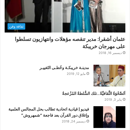
ثقافة وفن
عثمان أشقرا: مدير تنقصه مؤهلات وانتهازيون تسلطوا
على مهرجان خريبكة
ديسمبر 16, 2018
مدينـة خريبكـة وخُطـى التَغييـر
مايو 12, 2019
اَلصَّحْوَةُ الثَّقافيَّةُ…تلك السُّلطةُ المُزْعجةُ
يناير 3, 2019
فيديو | قيادية اتحادية تطالب بحل المجالس العلمية
وإغلاق دور القرآن بعد فاجعة “شمهروش”
ديسمبر 24, 2018