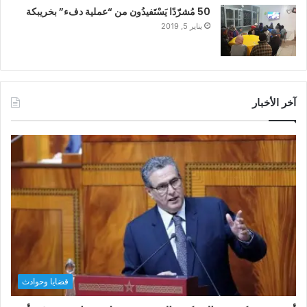
50 مُشرّدًا يَسْتَفيدُون من “عملية دفء” بخريبكة
يناير 5, 2019
آخر الأخبار
قضايا وحوادث