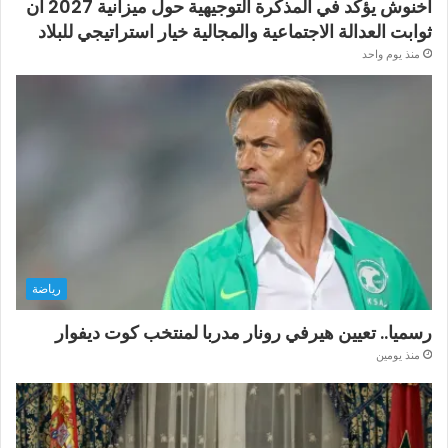
أخنوش يؤكد في المذكرة التوجيهية حول ميزانية 2027 أن
ثوابت العدالة الاجتماعية والمجالية خيار استراتيجي للبلاد
منذ يوم واحد
رياضة
رسميا.. تعيين هيرفي رونار مدربا لمنتخب كوت ديفوار
منذ يومين