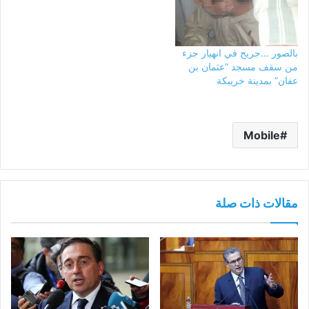
بالصور …جريح في انهيار جزء
من سقف مسجد “عثمان بن
عفان” بمدينة خريبكة
Mobile
مقالات ذات صلة