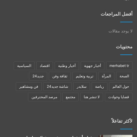
أفضل المراجعات
لا يوجد مقالات
محتويات
merhabet tr
أخبار جهوية
أخبار وطنية
اقتصاد
السياسية
الصحة
المرأة
تربية وتعليم
ثقافة وفن
جديد24
حول العالم
رياضة
سلايدر
شاشة جديد24
فن ومشاهير
قضايا وحوادث
لا تنشر هنا
مجتمع
مرصد المحترفين
لأكثر تفاعلاً