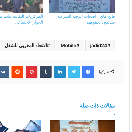
فاتح ماي…أصحاب الرقية الشرعية
المركزيات النقابية تشيد 
يطالبون بحقوقهم
الحوار الاجتماعي
jadid24
Mobile
الاتحاد المغربي للشغل
فيسبوك
تويتر
لينكدإن
بينتيريست
شاركها
مقالات ذات صلة