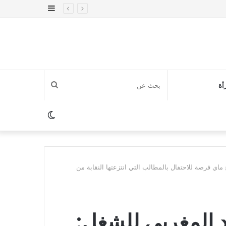
إضافة
عمود
جانبي
بحث
أة
عن
الوضع
المظلم
ح ماي فرصة للاحتفال بالمطالب التي انتزعتها النقابة من
حاد المغربي للشغل: