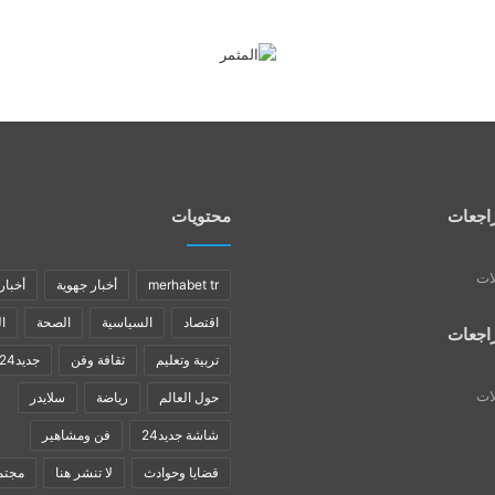
اجعات
محتويات
لات
merhabet tr
أخبار جهوية
أخبار
اقتصاد
السياسية
الصحة
ا
اجعات
تربية وتعليم
ثقافة وفن
جديد24
لات
حول العالم
رياضة
سلايدر
شاشة جديد24
فن ومشاهير
قضايا وحوادث
لا تنشر هنا
مجتم