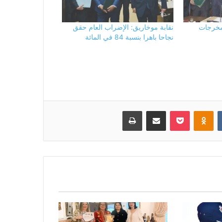
بمخرجات
نقابة موخاريق: الإضراب العام حقق
نجاحا باهرا بنسبة 84 في المائة
بوكيت
Odnoklassniki
مشاركة عبر البريد
طباعة