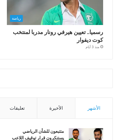
رياضة
رسميا.. تعيين هيرفي رونار مدربا لمنتخب
كوت ديفوار
منذ 3 أيام
الأشهر
الأخيرة
تعليقات
متتبعون للشأن الرياضي
يستنكرون قرار توقيف اللاعب