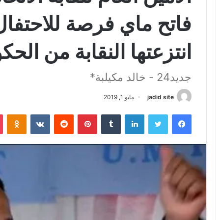
فاتح ماي فرصة للاحتفال
انتزعتها النقابة من الحك
جديد24 - خالد مكيلبة*
jadid site
مايو 1, 2019
فيسبوك
تويتر
لينكدإن
بينتيريست
iki