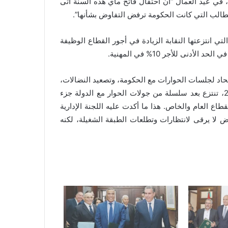
، في عيد العمال “أن احتفال فاتح ماي هذه السنة أتى
الب التي كانت الحكومة ترفض التفاوض بشأنها”.
 انتزعتها النقابة الزيادة في أجور القطاع الوظيفة
نى للأجر 10% في المهنية.
اتحاد لجلسات الحوارات مع الحكومة، وتصعيد النضالات،
جعلت إرادة العمال تنتصر، مما جعل النقابة يوم 25 أبريل 2019، تنتزع بعد سلسلة من جولات الحوار مع الدولة جزء
اع العام والخاص. هذا ما أكدت عليه اللجنة الإدارية
ذي اعتبرت فيه “أن العرض لا يرقى لانتظارات وتطلعات الطبقة الشغيلة، لكنه