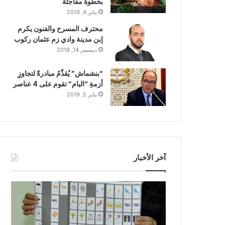
بخطوة مفاجئة
يناير 4, 2019
محترف المسرح والفنون يكرم
إبن مدينة وادي زم عثمان ركوب
ديسمبر 14, 2018
“بنشماش” يُقدِّمُ مبادرةً لتجاوزِ
أزمةِ “البام” تقوم على 4 عناصر
يناير 5, 2019
آخر الأخبار