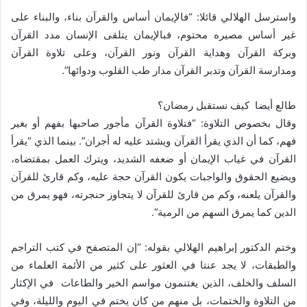
واسترسل الهلالي قائلا: “فالإيمان أساس والقرآن بناء، والبناء على
غير أساس مصيره محتوم، فبالإيمان يتلقى الإنسان مدد القرآن
وبركة القرآن وهداية القرآن ونور القرآن، وعلى تلاوة القرآن
ومدارسة القرآن وتدبر القرآن مدار طب القلوب ودوائها”.
طالع أيضا
كيف نستقبل رمضان؟
وقال بخصوص التلاوة: “فتلاوة القرآن مأجور صاحبها بفهم أو بغير
فهم، كما أن الذي يقرأ القرآن ويشتد عليه له أجران”. بينما الذي “يقرأ
القرآن في غياب الإيمان أو ضعفه الشديد، ويترك العمل بمقتضاه،
ويضيع الحقوق والواجبات يكون القرآن حجة عليه، وكم قارئ للقرآن
والقرآن يلعنه، وكم من قارئ للقرآن لا يتجاوز حنجرته، فهو يمرق من
الدين كما يمرق السهم من الرمية”.
وختم الدكتور إبراهيم الهلالي بقوله: “إن المتصفح في كتب التراجم
والطبقات، لا يجد عنتا في العثور على كثير من الأئمة العلماء من
السلف والخلف، الذين يغتنمون مواسم الخير والطاعات في الإكثار
من التلاوة والختمات، بل منهم من كان يختم في اليوم والليلة، وفي