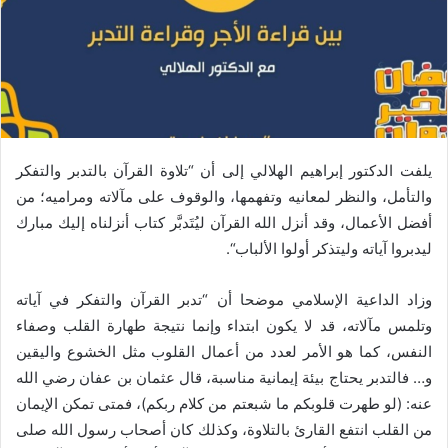
يلفت الدكتور إبراهيم الهلالي إلى أن “تلاوة القرآن بالتدبر والتفكر
والتأمل، والنظر لمعانيه وتفهمها، والوقوف على مآلاته ومراميه؛ من
أفضل الأعمال، وقد أنزل الله القرآن ليُتَدبَّر
كتاب أنزلناه إليك مبارك
ليدبروا آياته وليتذكر أولوا الألباب
“.
وزاد الداعية الإسلامي موضحا أن “تدبر القرآن والتفكر في آياته
وتلمس مآلاته، قد لا يكون ابتداء وإنما نتيجة طهارة القلب وصفاء
النفس، كما هو الأمر لعدد من أعمال القلوب مثل الخشوع واليقين
و… فالتدبر يحتاج بيئة إيمانية مناسبة، قال عثمان بن عفان رضي الله
عنه: (لو طهرت قلوبكم ما شبعتم من كلام ربكم)، فمتى تمكن الإيمان
من القلب انتفع القارئ بالتلاوة، وكذلك كان أصحاب رسول الله صلى