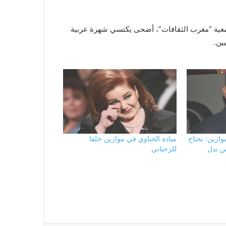
جمعية “مغرب الثقافات”، أضحى يكتسي شهرة عربية
ين.
ازين: نحتاج
ميادة الحناوي في موازين خلفا
س بدل
للرحباني