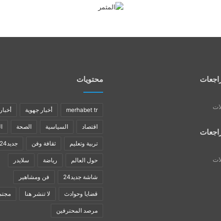
اجعات
محتويات
لات
merhabet tr
أخبار جهوية
أخبار
اقتصاد
السياسية
الصحة
ا
اجعات
تربية وتعليم
ثقافة وفن
جديد24
لات
حول العالم
رياضة
سلايدر
شاشة جديد24
فن ومشاهير
قضايا وحوادث
لا تنشر هنا
مجتم
مرصد المحترفين