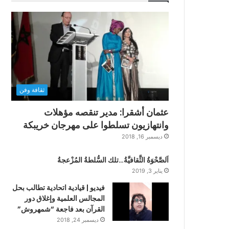
ثقافة وفن
عثمان أشقرا: مدير تنقصه مؤهلات
وانتهازيون تسلطوا على مهرجان خريبكة
ديسمبر 16, 2018
اَلصَّحْوَةُ الثَّقافيَّةُ…تلك السُّلطةُ المُزْعجةُ
يناير 3, 2019
فيديو | قيادية اتحادية تطالب بحل
المجالس العلمية وإغلاق دور
القرآن بعد فاجعة “شمهروش”
ديسمبر 24, 2018