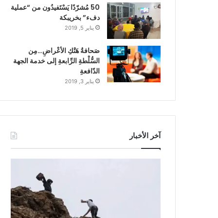
50 مُشرّدًا يَسْتَفيدُون من “عملية
دفء” بخريبكة
يناير 5, 2019
صَحافةُ هَتْكِ الأعْراضِ…مِن
السُّلْطةِ الرِّابعةِ إلى خدمة الجهة
الدّافعةِ
يناير 3, 2019
آخر الأخبار