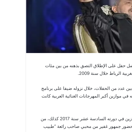
 حفل على الإطلاق التصق بذهنه من بين مئات
ة الرباط خلال سنة 2009.
ين عدد من الحفلات، خلال نزوله ضيفا على برنامج
 في موازين أكبر المهرجانات الغنائية العربية كانت
وكان النجم السوري، قد وقع خلال الليلة الختامية كم مهرجان موازين في دورته السادسة عشر سنة 2017 كذلك، من
بحضور جمهور غفير من محبي صاحب رائعة “طبيب