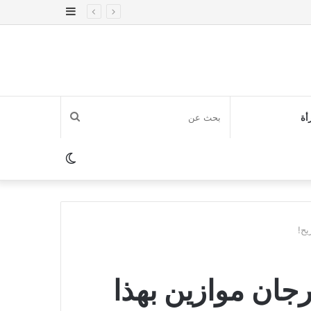
إضافة
عمود
جانبي
بحث
أة
عن
الوضع
المظلم
يح!
ان موازين بهذا