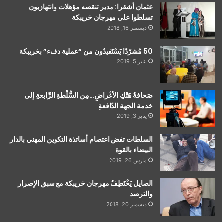
عثمان أشقرا: مدير تنقصه مؤهلات وانتهازيون
تسلطوا على مهرجان خريبكة
ديسمبر 16, 2018
50 مُشرّدًا يَسْتَفيدُون من “عملية دفء” بخريبكة
يناير 5, 2019
صَحافةُ هَتْكِ الأعْراضِ…مِن السُّلْطةِ الرِّابعةِ إلى
خدمة الجهة الدّافعةِ
يناير 3, 2019
السلطات تفض اعتصام أساتذة التكوين المهني بالدار
البيضاء بالقوة
مارس 26, 2019
الصايل يَخْتَطِفُ مهرجان خريبكة مع سبق الإصرار
والترصد
ديسمبر 20, 2018