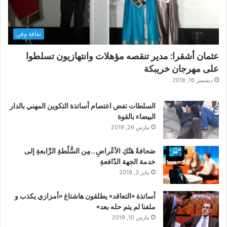
ثقافة وفن
عثمان أشقرا: مدير تنقصه مؤهلات وانتهازيون تسلطوا
على مهرجان خريبكة
ديسمبر 16, 2018
السلطات تفض اعتصام أساتذة التكوين المهني بالدار
البيضاء بالقوة
مارس 26, 2019
صَحافةُ هَتْكِ الأعْراضِ…مِن السُّلْطةِ الرِّابعةِ إلى
خدمة الجهة الدّافعةِ
يناير 3, 2019
أساتذة «التعاقد» يطلقون هاشتاغ «أمزازي يكذب و
ملفنا لم يتم حله بعد»
مارس 10, 2019