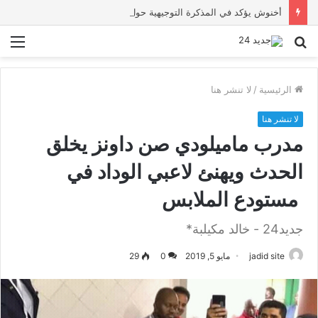
أخنوش يؤكد في المذكرة التوجيهية حول ميزانية 2027 أن ثوابت العدالة الاجتماعية والمجالية خيار استراتيجي للبلاد
بحث
الق
عن
الرئيسية
/
لا تنشر هنا
لا تنشر هنا
مدرب ماميلودي صن داونز يخلق
الحدث ويهنئ لاعبي الوداد في
مستودع الملابس
جديد24 - خالد مكيلبة*
jadid site
مايو 5, 2019
0
29