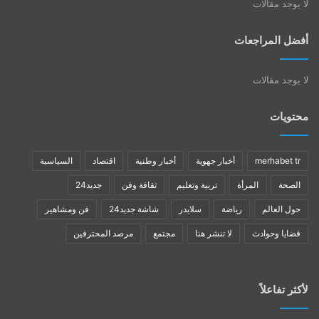
لا يوجد مقالات
أفضل المراجعات
لا يوجد مقالات
محتويات
merhabet tr
أخبار جهوية
أخبار وطنية
اقتصاد
السياسية
الصحة
المرأة
تربية وتعليم
ثقافة وفن
جديد24
حول العالم
رياضة
سلايدر
شاشة جديد24
فن ومشاهير
قضايا وحوادث
لا تنشر هنا
مجتمع
مرصد المحترفين
لأكثر تفاعلاً