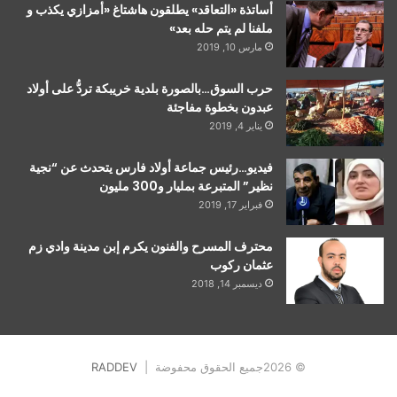
أساتذة «التعاقد» يطلقون هاشتاغ «أمزازي يكذب و
ملفنا لم يتم حله بعد»
مارس 10, 2019
حرب السوق…بالصورة بلدية خريبكة تردُّ على أولاد
عبدون بخطوة مفاجئة
يناير 4, 2019
فيديو…رئيس جماعة أولاد فارس يتحدث عن “نجية
نظير” المتبرعة بمليار و300 مليون
فبراير 17, 2019
محترف المسرح والفنون يكرم إبن مدينة وادي زم
عثمان ركوب
ديسمبر 14, 2018
© 2026جميع الحقوق محفوضة |
RADDEV