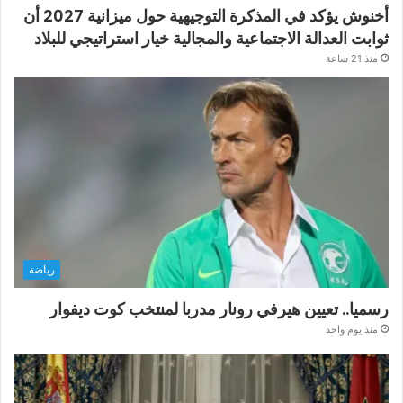
أخنوش يؤكد في المذكرة التوجيهية حول ميزانية 2027 أن
ثوابت العدالة الاجتماعية والمجالية خيار استراتيجي للبلاد
منذ 21 ساعة
رياضة
رسميا.. تعيين هيرفي رونار مدربا لمنتخب كوت ديفوار
منذ يوم واحد