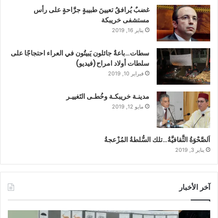
غضبٌ يُرافقُ تعيينَ طبيبةٍ جرَّاحةٍ على رأس
مستشفى خريبكة
يناير 16, 2019
سطات…باعةٌ جائلون يَبيتُون في العراء احتجاجًا على
سلطات أولاد امراح(فيديو)
فبراير 10, 2019
مدينـة خريبكـة وخُطـى التَغييـر
مايو 12, 2019
اَلصَّحْوَةُ الثَّقافيَّةُ…تلك السُّلطةُ المُزْعجةُ
يناير 3, 2019
آخر الأخبار