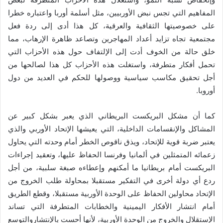
المفاهيم التي تجس نبض الأوربيين، مثل أسلمة أوربا واعتباره خطرا
على خصوصيتها الثقافية والعرقية، كل هذا أدى إلى ردة فعل
مجتمعية تجاه تزايد أعداد المهاجرين وتصاعد ظاهرة الإرهاب، مما
خلق حالة من الخوف أدت إلى الإلتفاف حول هذه الأحزاب التي
تحمل أفكار متطرفة، واستغلت هذه الأحزاب كل هذا لصالحها من
أجل تحقيق مكاسب سياسية ووصولها للحكم في العديد من دول
أوروبا.
كما أن مشكل البريكست البريطاني الذي يعبر بشكل كبير عن
المشاكل والإنقسامات الداخلية، التي يعيشها الإتحاد الأوربي والذي
يعتبر ضربة قوية للإتحاد، ويذق ناقوص الخطر أمام وحدته التي يحاول
زعمائه المتمثلين في ألمانيا وفرنسا الحفاظ عليها، وتعقيد إجراءات
البريكست أمام بريطانيا ما أمكنهم وإعطاءه صبغة سلبية، من أجل
ردع أي دولة أخرى في التفكير مستقبلا بمحاولة طلب الخروج من
الإتحاد محاولين الحفاظ على الوحدة الأوربية مستقبلا، وقطع الطريق
أمام انتشار الأفكار اليمينية والخطابات المتطرفة التي تساند
الإستقلال والخروج من الوحدة الأوربية، لأنها أحست بالإنتشاروالتوسع