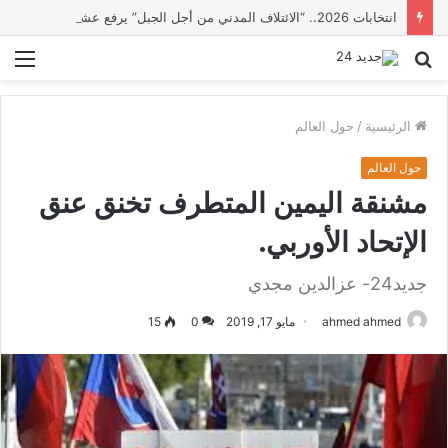
انتخابات 2026.. “الائتلاف المدني من أجل الجبل” يرفع عشرة مطالب أمام الأحزاب لإنصاف المناطق الجبلية
بحث
الق
عن
الرئيسية
/
حول العالم
حول العالم
مشنقة اليمين المتطرف تخنق عنق
الإتحاد الأوربي.
جديد24- عزالدين مجدي
ahmed ahmed
مايو 17, 2019
0
15