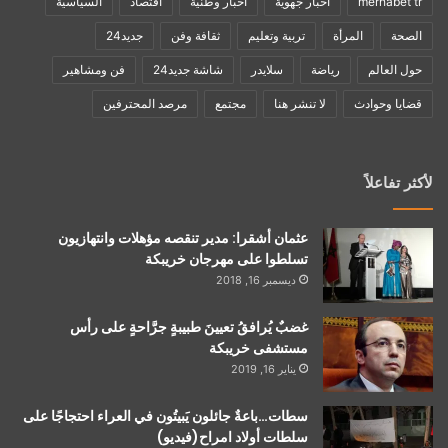
merhabet tr
أخبار جهوية
أخبار وطنية
اقتصاد
السياسية
الصحة
المرأة
تربية وتعليم
ثقافة وفن
جديد24
حول العالم
رياضة
سلايدر
شاشة جديد24
فن ومشاهير
قضايا وحوادث
لا تنشر هنا
مجتمع
مرصد المحترفين
لأكثر تفاعلاً
عثمان أشقرا: مدير تنقصه مؤهلات وانتهازيون
تسلطوا على مهرجان خريبكة
ديسمبر 16, 2018
غضبٌ يُرافقُ تعيينَ طبيبةٍ جرَّاحةٍ على رأس
مستشفى خريبكة
يناير 16, 2019
سطات…باعةٌ جائلون يَبيتُون في العراء احتجاجًا على
سلطات أولاد امراح(فيديو)