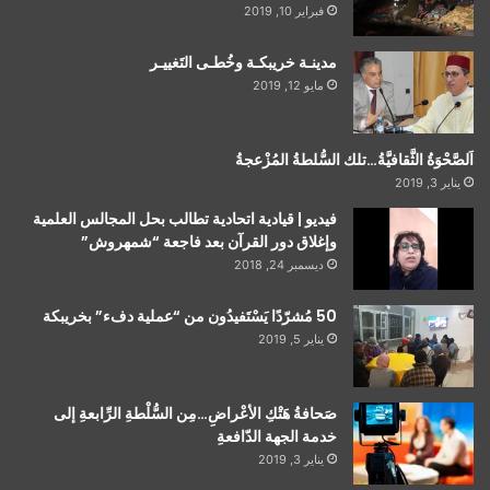
فبراير 10, 2019
مدينـة خريبكـة وخُطـى التَغييـر
مايو 12, 2019
اَلصَّحْوَةُ الثَّقافيَّةُ…تلك السُّلطةُ المُزْعجةُ
يناير 3, 2019
فيديو | قيادية اتحادية تطالب بحل المجالس العلمية
وإغلاق دور القرآن بعد فاجعة “شمهروش”
ديسمبر 24, 2018
50 مُشرّدًا يَسْتَفيدُون من “عملية دفء” بخريبكة
يناير 5, 2019
صَحافةُ هَتْكِ الأعْراضِ…مِن السُّلْطةِ الرِّابعةِ إلى
خدمة الجهة الدّافعةِ
يناير 3, 2019