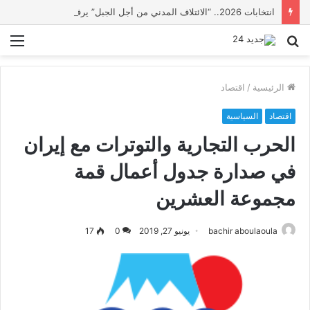
انتخابات 2026.. “الائتلاف المدني من أجل الجبل” يرفع عشرة مطالب أمام الأحزاب لإنصاف المناطق الجبلية
بحث
الق
عن
الرئيسية
/
اقتصاد
اقتصاد
السياسية
الحرب التجارية والتوترات مع إيران
في صدارة جدول أعمال قمة
مجموعة العشرين
bachir aboulaoula
يونيو 27, 2019
0
17