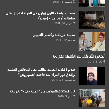
ديسمبر 16, 2018
سطات…باعةٌ جائلون يَبيتُون في العراء احتجاجًا على
سلطات أولاد امراح(فيديو)
فبراير 10, 2019
مدينـة خريبكـة وخُطـى التَغييـر
مايو 12, 2019
اَلصَّحْوَةُ الثَّقافيَّةُ…تلك السُّلطةُ المُزْعجةُ
يناير 3, 2019
فيديو | قيادية اتحادية تطالب بحل المجالس العلمية
وإغلاق دور القرآن بعد فاجعة “شمهروش”
ديسمبر 24, 2018
50 مُشرّدًا يَسْتَفيدُون من “عملية دفء” بخريبكة
يناير 5, 2019