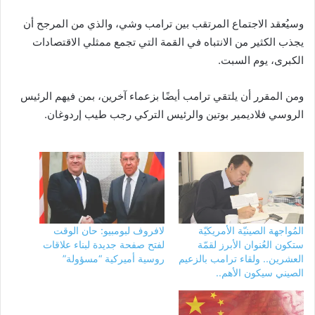
وسيُعقد الاجتماع المرتقب بين ترامب وشي، والذي من المرجح أن
يجذب الكثير من الانتباه في القمة التي تجمع ممثلي الاقتصادات
الكبرى، يوم السبت.
ومن المقرر أن يلتقي ترامب أيضًا بزعماء آخرين، بمن فيهم الرئيس
الروسي فلاديمير بوتين والرئيس التركي رجب طيب إردوغان.
المُواجهة الصينيّة الأمريكيّة
لافروف لبومبيو: حان الوقت
ستكون العُنوان الأبرز لقمّة
لفتح صفحة جديدة لبناء علاقات
العشرين.. ولقاء ترامب بالزعيم
روسية أميركية “مسؤولة”
الصيني سيكون الأهم..