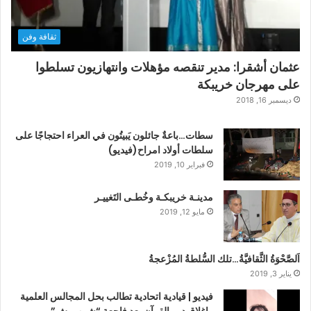
ثقافة وفن
عثمان أشقرا: مدير تنقصه مؤهلات وانتهازيون تسلطوا
على مهرجان خريبكة
ديسمبر 16, 2018
سطات…باعةٌ جائلون يَبيتُون في العراء احتجاجًا على
سلطات أولاد امراح(فيديو)
فبراير 10, 2019
مدينـة خريبكـة وخُطـى التَغييـر
مايو 12, 2019
اَلصَّحْوَةُ الثَّقافيَّةُ…تلك السُّلطةُ المُزْعجةُ
يناير 3, 2019
فيديو | قيادية اتحادية تطالب بحل المجالس العلمية