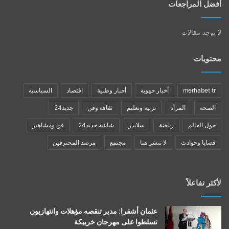
أفضل المراجعات
لا يوجد مقالات
محتويات
merhabet tr
أخبار جهوية
أخبار وطنية
اقتصاد
السياسية
الصحة
المرأة
تربية وتعليم
ثقافة وفن
جديد24
حول العالم
رياضة
سلايدر
شاشة جديد24
فن ومشاهير
قضايا وحوادث
لا تنشر هنا
مجتمع
مرصد المحترفين
لأكثر تفاعلاً
عثمان أشقرا: مدير تنقصه مؤهلات وانتهازيون
تسلطوا على مهرجان خريبكة