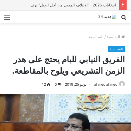
انتخابات 2026.. “الائتلاف المدني من أجل الجبل” يرفع عشرة مطالب أمام الأحزاب لإنصاف المناطق الجبلية
بحث
الق
عن
الرئيسية
/
السياسية
السياسية
الفريق النيابي للبام يحتج على هدر
الزمن التشريعي ويلوح بالمقاطعة.
ahmed ahmed
يونيو 25, 2019
0
12