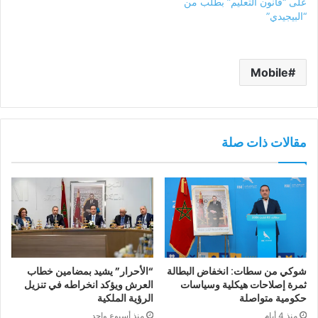
على “قانون التعليم” بطلب من
“البيجيدي”
Mobile
مقالات ذات صلة
شوكي من سطات: انخفاض البطالة
“الأحرار” يشيد بمضامين خطاب
ثمرة إصلاحات هيكلية وسياسات
العرش ويؤكد انخراطه في تنزيل
حكومية متواصلة
الرؤية الملكية
منذ 4 أيام
منذ أسبوع واحد