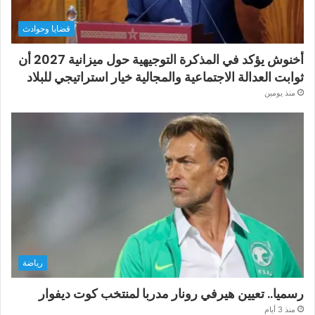
قضايا وحوادث
أخنوش يؤكد في المذكرة التوجيهية حول ميزانية 2027 أن
ثوابت العدالة الاجتماعية والمجالية خيار استراتيجي للبلاد
منذ يومين
رياضة
رسميا.. تعيين هيرفي رونار مدربا لمنتخب كوت ديفوار
منذ 3 أيام