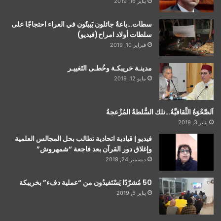
يناير 16, 2019
سطات…باعةٌ جائلون يَبيتُون في العراء احتجاجًا على
سلطات أولاد امراح(فيديو)
فبراير 10, 2019
مدينـة خريبكـة وخُطـى التَغييـر
مايو 12, 2019
اَلصَّحْوَةُ الثَّقافيَّةُ…تلك السُّلطةُ المُزْعجةُ
يناير 3, 2019
فيديو | قيادية اتحادية تطالب بحل المجالس العلمية
وإغلاق دور القرآن بعد فاجعة “شمهروش”
ديسمبر 24, 2018
50 مُشرّدًا يَسْتَفيدُون من “عملية دفء” بخريبكة
يناير 5, 2019