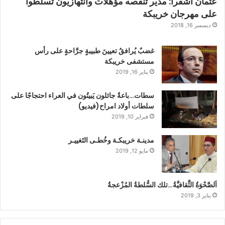
عثمان أشقرا: مدير تنقصه مؤهلات وانتهازيون تسلطوا
على مهرجان خريبكة
ديسمبر 16, 2018
غضبٌ يُرافقُ تعيينَ طبيبةٍ جرَّاحةٍ على رأس
مستشفى خريبكة
يناير 16, 2019
سطات…باعةٌ جائلون يَبيتُون في العراء احتجاجًا على
سلطات أولاد امراح(فيديو)
فبراير 10, 2019
مدينـة خريبكـة وخُطـى التَغييـر
مايو 12, 2019
اَلصَّحْوَةُ الثَّقافيَّةُ…تلك السُّلطةُ المُزْعجةُ
يناير 3, 2019