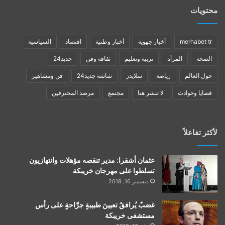
محتويات
merhabet tr
أخبار جهوية
أخبار وطنية
اقتصاد
السياسية
الصحة
المرأة
تربية وتعليم
ثقافة وفن
جديد24
حول العالم
رياضة
سلايدر
شاشة جديد24
فن ومشاهير
قضايا وحوادث
لا تنشر هنا
مجتمع
مرصد المحترفين
لأكثر تفاعلاً
عثمان أشقرا: مدير تنقصه مؤهلات وانتهازيون
تسلطوا على مهرجان خريبكة
ديسمبر 16, 2018
غضبٌ يُرافقُ تعيينَ طبيبةٍ جرَّاحةٍ على رأس
مستشفى خريبكة