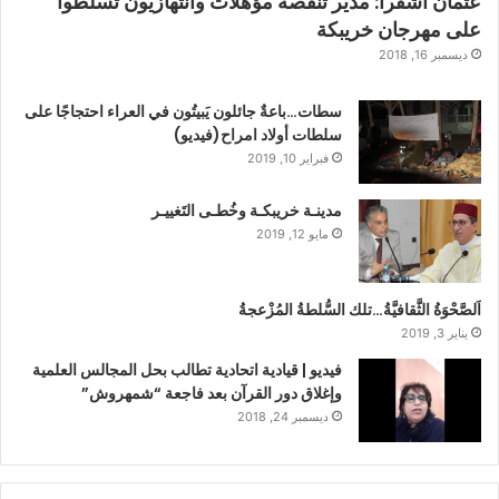
عثمان أشقرا: مدير تنقصه مؤهلات وانتهازيون تسلطوا
على مهرجان خريبكة
ديسمبر 16, 2018
سطات…باعةٌ جائلون يَبيتُون في العراء احتجاجًا على
سلطات أولاد امراح(فيديو)
فبراير 10, 2019
مدينـة خريبكـة وخُطـى التَغييـر
مايو 12, 2019
اَلصَّحْوَةُ الثَّقافيَّةُ…تلك السُّلطةُ المُزْعجةُ
يناير 3, 2019
فيديو | قيادية اتحادية تطالب بحل المجالس العلمية
وإغلاق دور القرآن بعد فاجعة “شمهروش”
ديسمبر 24, 2018