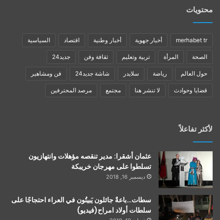
محتويات
merhabet tr
أخبار جهوية
أخبار وطنية
اقتصاد
السياسية
الصحة
المرأة
تربية وتعليم
ثقافة وفن
جديد24
حول العالم
رياضة
سلايدر
شاشة جديد24
فن ومشاهير
قضايا وحوادث
لا تنشر هنا
مجتمع
مرصد المحترفين
لأكثر تفاعلاً
عثمان أشقرا: مدير تنقصه مؤهلات وانتهازيون
تسلطوا على مهرجان خريبكة
ديسمبر 16, 2018
سطات…باعةٌ جائلون يَبيتُون في العراء احتجاجًا على
سلطات أولاد امراح(فيديو)