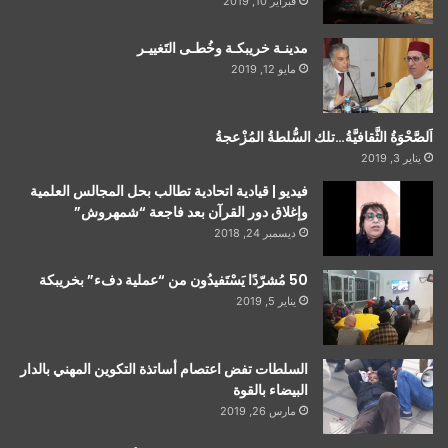
فبراير 10, 2019
مدينـة خريبكـة وخُطـى التَغييـر
مايو 12, 2019
اَلصَّحْوَةُ الثَّقافيَّةُ…تلك السُّلطةُ المُزْعجةُ
يناير 3, 2019
فيديو | قيادية اتحادية تطالب بحل المجالس العلمية
وإغلاق دور القرآن بعد فاجعة “شمهروش”
ديسمبر 24, 2018
50 مُشرّدًا يَسْتَفيدُون من “عملية دفء” بخريبكة
يناير 5, 2019
السلطات تفض اعتصام أساتذة التكوين المهني بالدار
البيضاء بالقوة
مارس 26, 2019