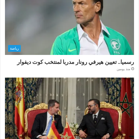
رياضة
رسميا.. تعيين هيرفي رونار مدربا لمنتخب كوت ديفوار
منذ يومين