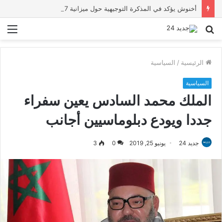
أخنوش يؤكد في المذكرة التوجيهية حول ميزانية 2027 أن ثوابت العدالة الاجتماعية والمجالية خيار استراتيجي للبلاد
بحث
الق
عن
الرئيسية
/
السياسية
السياسية
الملك محمد السادس يعين سفراء
جددا ويودع دبلوماسيين أجانب
جديد 24
يونيو 25, 2019
0
3