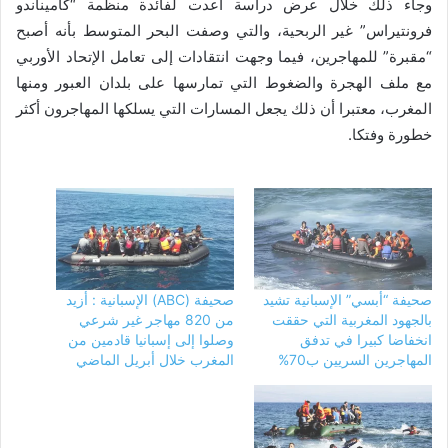
وجاء ذلك خلال عرض دراسة أعدت لفائدة منظمة “كاميناندو
فرونتيراس” غير الربحية، والتي وصفت البحر المتوسط بأنه أصبح
“مقبرة” للمهاجرين، فيما وجهت انتقادات إلى تعامل الإتحاد الأوربي
مع ملف الهجرة والضغوط التي تمارسها على بلدان العبور ومنها
المغرب، معتبرا أن ذلك يجعل المسارات التي يسلكها المهاجرون أكثر
خطورة وفتكا.
صحيفة “أبسي” الإسبانية تشيد
صحيفة (ABC) الإسبانية : أزيد
بالجهود المغربية التي حققت
من 820 مهاجر غير شرعي
انخفاضا كبيرا في تدفق
وصلوا إلى إسبانيا قادمين من
المهاجرين السريين ب70%
المغرب خلال أبريل الماضي