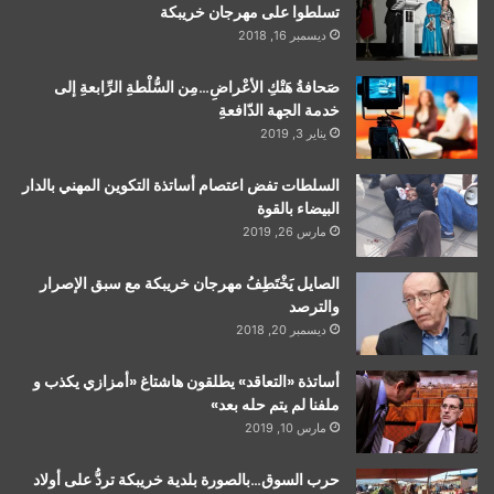
تسلطوا على مهرجان خريبكة
ديسمبر 16, 2018
صَحافةُ هَتْكِ الأعْراضِ…مِن السُّلْطةِ الرِّابعةِ إلى
خدمة الجهة الدّافعةِ
يناير 3, 2019
السلطات تفض اعتصام أساتذة التكوين المهني بالدار
البيضاء بالقوة
مارس 26, 2019
الصايل يَخْتَطِفُ مهرجان خريبكة مع سبق الإصرار
والترصد
ديسمبر 20, 2018
أساتذة «التعاقد» يطلقون هاشتاغ «أمزازي يكذب و
ملفنا لم يتم حله بعد»
مارس 10, 2019
حرب السوق…بالصورة بلدية خريبكة تردُّ على أولاد