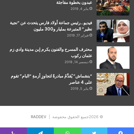
عبدون بخطوة مفاجئة
يناير 4, 2019
فيديو…رئيس جماعة أولاد فارس يتحدث عن “نجية
نظير” المتبرعة بمليار و300 مليون
فبراير 17, 2019
محترف المسرح والفنون يكرم إبن مدينة وادي زم
عثمان ركوب
ديسمبر 14, 2018
“بنشماش” يُقدِّمُ مبادرةً لتجاوزِ أزمةِ “البام” تقوم
على 4 عناصر
يناير 5, 2019
© 2026جميع الحقوق محفوضة |
RADDEV