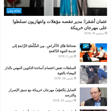
ثقافة وفن
عثمان أشقرا: مدير تنقصه مؤهلات وانتهازيون تسلطوا
على مهرجان خريبكة
ديسمبر 16, 2018
صَحافةُ هَتْكِ الأعْراضِ…مِن السُّلْطةِ الرِّابعةِ إلى
خدمة الجهة الدّافعةِ
يناير 3, 2019
السلطات تفض اعتصام أساتذة التكوين المهني بالدار
البيضاء بالقوة
مارس 26, 2019
الصايل يَخْتَطِفُ مهرجان خريبكة مع سبق الإصرار
والترصد
ديسمبر 20, 2018