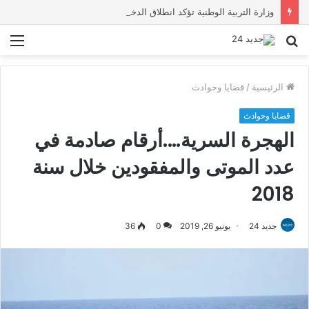
وزارة التربية الوطنية تؤكد انطلاق الدخول المدرسي 2026-2027 في موعده الرسمي
بحث
الق
عن
الرئيسية
/
قضايا وحوادث
قضايا وحوادث
الهجرة السرية….أرقام صادمة في
عدد الموتى والمفقودين خلال سنة
2018
جديد 24
يونيو 26, 2019
0
36