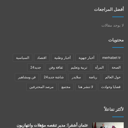
أفضل المراجعات
لا يوجد مقالات
محتويات
merhabet tr
أخبار جهوية
أخبار وطنية
اقتصاد
السياسية
الصحة
المرأة
تربية وتعليم
ثقافة وفن
جديد24
حول العالم
رياضة
سلايدر
شاشة جديد24
فن ومشاهير
قضايا وحوادث
لا تنشر هنا
مجتمع
مرصد المحترفين
لأكثر تفاعلاً
عثمان أشقرا: مدير تنقصه مؤهلات وانتهازيون