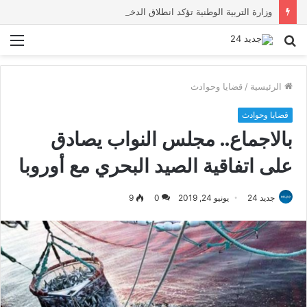
وزارة التربية الوطنية تؤكد انطلاق الدخول المدرسي 2026-2027 في موعده الرسمي
بحث
الق
عن
الرئيسية
/
قضايا وحوادث
قضايا وحوادث
بالاجماع.. مجلس النواب يصادق
على اتفاقية الصيد البحري مع أوروبا
جديد 24
يونيو 24, 2019
0
9