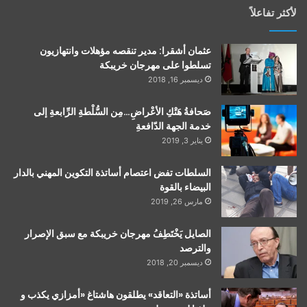
لأكثر تفاعلاً
عثمان أشقرا: مدير تنقصه مؤهلات وانتهازيون
تسلطوا على مهرجان خريبكة
ديسمبر 16, 2018
صَحافةُ هَتْكِ الأعْراضِ…مِن السُّلْطةِ الرِّابعةِ إلى
خدمة الجهة الدّافعةِ
يناير 3, 2019
السلطات تفض اعتصام أساتذة التكوين المهني بالدار
البيضاء بالقوة
مارس 26, 2019
الصايل يَخْتَطِفُ مهرجان خريبكة مع سبق الإصرار
والترصد
ديسمبر 20, 2018
أساتذة «التعاقد» يطلقون هاشتاغ «أمزازي يكذب و