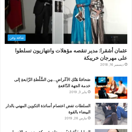
ثقافة وفن
عثمان أشقرا: مدير تنقصه مؤهلات وانتهازيون تسلطوا
على مهرجان خريبكة
ديسمبر 16, 2018
صَحافةُ هَتْكِ الأعْراضِ…مِن السُّلْطةِ الرِّابعةِ إلى
خدمة الجهة الدّافعةِ
يناير 3, 2019
السلطات تفض اعتصام أساتذة التكوين المهني بالدار
البيضاء بالقوة
مارس 26, 2019
الصايل يَخْتَطِفُ مهرجان خريبكة مع سبق الإصرار