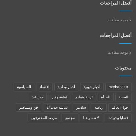
أفضل المراجعات
لا يوجد مقالات
أفضل المراجعات
لا يوجد مقالات
محتويات
merhabet tr
أخبار جهوية
أخبار وطنية
اقتصاد
السياسية
الصحة
المرأة
تربية وتعليم
ثقافة وفن
جديد24
حول العالم
رياضة
سلايدر
شاشة جديد24
فن ومشاهير
قضايا وحوادث
لا تنشر هنا
مجتمع
مرصد المحترفين