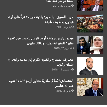
ملفنا لم يتم حله بعد»
مارس 10, 2019
حرب السوق…بالصورة بلدية خريبكة تردُّ على أولاد
عبدون بخطوة مفاجئة
يناير 4, 2019
فيديو…رئيس جماعة أولاد فارس يتحدث عن “نجية
نظير” المتبرعة بمليار و300 مليون
فبراير 17, 2019
محترف المسرح والفنون يكرم إبن مدينة وادي زم
عثمان ركوب
ديسمبر 14, 2018
“بنشماش” يُقدِّمُ مبادرةً لتجاوزِ أزمةِ “البام” تقوم
على 4 عناصر
يناير 5, 2019