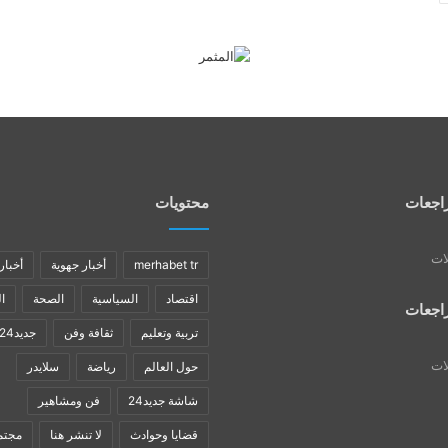
اجعات
محتويات
لات
merhabet tr
أخبار جهوية
أخبار
اقتصاد
السياسية
الصحة
ا
اجعات
تربية وتعليم
ثقافة وفن
جديد24
لات
حول العالم
رياضة
سلايدر
شاشة جديد24
فن ومشاهير
قضايا وحوادث
لا تنشر هنا
مجتم