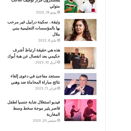
متولي
يونيو 19, 2022
وثيقة.. سكينة درابيل غير مرحب
بها بالمؤسسات التعليمية ببني
ملال
مايو 6, 2022
هذه هي حقيقة ارتباط أشرف
حكيمي بعد انفصال عن هبة أبوك
أبريل 10, 2023
مستجد مفاجئ في دعوى إلغاء
نتائج مباراة المحاماة ضد وهبي
فبراير 11, 2023
فيديو استغلال شابة جنسيا لطفل
قاصر يثير موجة سخط وسط
المغاربة
سبتمبر 20, 2020