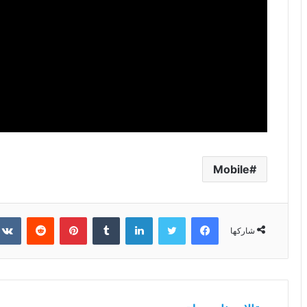
Mobile
فيسبوك
تويتر
لينكدإن
بينتيريست
شاركها