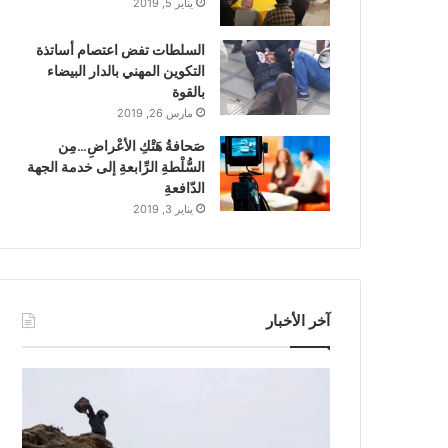
يناير 5, 2019
السلطات تفض اعتصام أساتذة
التكوين المهني بالدار البيضاء
بالقوة
مارس 26, 2019
صَحافةُ هَتْكِ الأعْراضِ…مِن
السُّلْطةِ الرِّابعةِ إلى خدمة الجهة
الدّافعةِ
يناير 3, 2019
آخر الأخبار