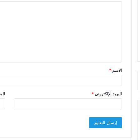
ا
ل
ت
ع
ل
ي
ق
الاسم
*
*
البريد الإلكتروني
*
الم