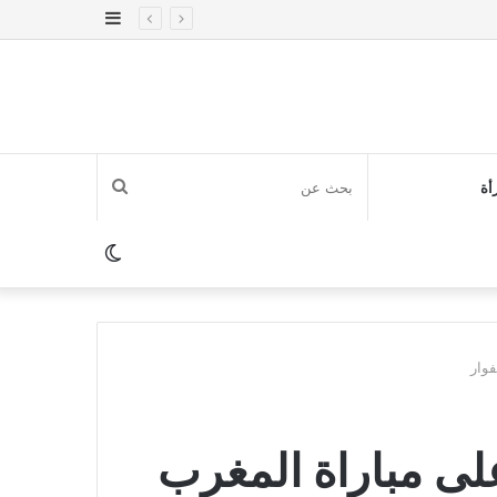
إضافة
عمود
جانبي
بحث
أة
عن
الوضع
المظلم
فوار
على مباراة المغرب