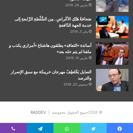
مارس 26, 2019
صَحافةُ هَتْكِ الأعْراضِ…مِن السُّلْطةِ الرِّابعةِ إلى
خدمة الجهة الدّافعةِ
يناير 3, 2019
أساتذة «التعاقد» يطلقون هاشتاغ «أمزازي يكذب و
ملفنا لم يتم حله بعد»
مارس 10, 2019
الصايل يَخْتَطِفُ مهرجان خريبكة مع سبق الإصرار
والترصد
ديسمبر 20, 2018
© 2026جميع الحقوق محفوضة |
RADDEV