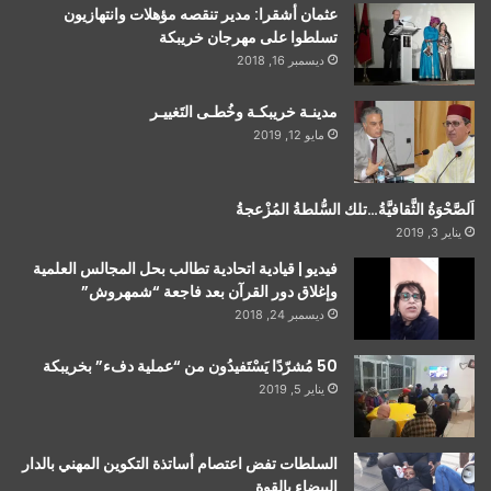
عثمان أشقرا: مدير تنقصه مؤهلات وانتهازيون
تسلطوا على مهرجان خريبكة
ديسمبر 16, 2018
مدينـة خريبكـة وخُطـى التَغييـر
مايو 12, 2019
اَلصَّحْوَةُ الثَّقافيَّةُ…تلك السُّلطةُ المُزْعجةُ
يناير 3, 2019
فيديو | قيادية اتحادية تطالب بحل المجالس العلمية
وإغلاق دور القرآن بعد فاجعة “شمهروش”
ديسمبر 24, 2018
50 مُشرّدًا يَسْتَفيدُون من “عملية دفء” بخريبكة
يناير 5, 2019
السلطات تفض اعتصام أساتذة التكوين المهني بالدار
البيضاء بالقوة