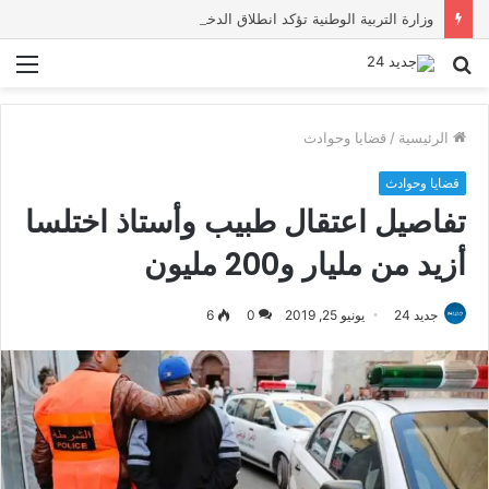
وزارة التربية الوطنية تؤكد انطلاق الدخول المدرسي 2026-2027 في موعده الرسمي
بحث
الق
عن
الرئيسية
/
قضايا وحوادث
قضايا وحوادث
تفاصيل اعتقال طبيب وأستاذ اختلسا
أزيد من مليار و200 مليون
جديد 24
يونيو 25, 2019
0
6