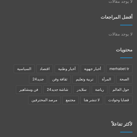
لا يوجد مقالات
أفضل المراجعات
لا يوجد مقالات
محتويات
merhabet tr
أخبار جهوية
أخبار وطنية
اقتصاد
السياسية
الصحة
المرأة
تربية وتعليم
ثقافة وفن
جديد24
حول العالم
رياضة
سلايدر
شاشة جديد24
فن ومشاهير
قضايا وحوادث
لا تنشر هنا
مجتمع
مرصد المحترفين
لأكثر تفاعلاً