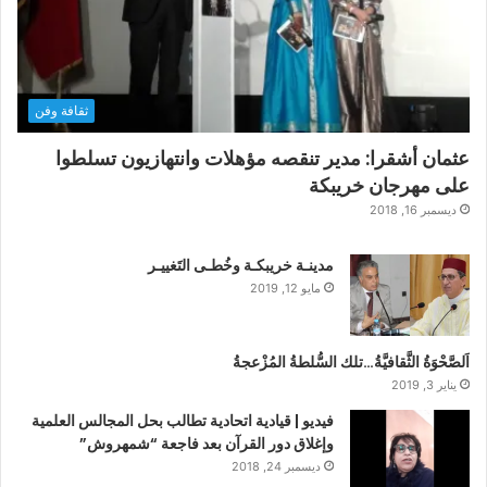
ثقافة وفن
عثمان أشقرا: مدير تنقصه مؤهلات وانتهازيون تسلطوا
على مهرجان خريبكة
ديسمبر 16, 2018
مدينـة خريبكـة وخُطـى التَغييـر
مايو 12, 2019
اَلصَّحْوَةُ الثَّقافيَّةُ…تلك السُّلطةُ المُزْعجةُ
يناير 3, 2019
فيديو | قيادية اتحادية تطالب بحل المجالس العلمية
وإغلاق دور القرآن بعد فاجعة “شمهروش”
ديسمبر 24, 2018