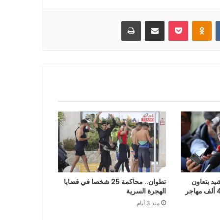
بوكيت
Odnoklassniki
مشاركة عبر البريد
طباعة
يد بتعاون
تطوان.. محاكمة 25 شخصا في قضايا
الرباط في إعادة قرابة 48 ألف مهاجر
الهجرة السرية
منذ 3 أيام