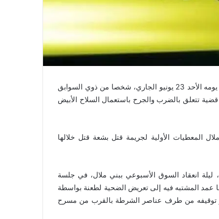
أوقفت مصالح الأمن ببني ملال في الساعات الأولى من صبيحة يومه الأحد 23 يونيو الجاري، شخصا من ذوي السوابق
اه في تورطه في قضية تتعلق بالضرب والجرح باستعمال السلاح الأبيض
ال المعطيات الأولية لجريمة قتل بشعة قتل خلالها
 ليلة انعقاد السوق الأسبوعي ببني ملال، في جلسة
ا عمد المشتبه فيه إلى تعريض الضحية لطعنة بواسطة
يز توقيفه من طرف عناصر الشرطة بالقرب من مسرح