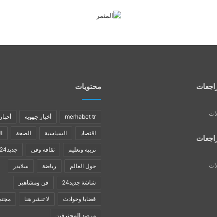
اجعات
محتويات
لات
merhabet tr
أخبار جهوية
أخبار
اقتصاد
السياسية
الصحة
ا
اجعات
تربية وتعليم
ثقافة وفن
جديد24
لات
حول العالم
رياضة
سلايدر
شاشة جديد24
فن ومشاهير
قضايا وحوادث
لا تنشر هنا
مجتم
مرصد المحترفين