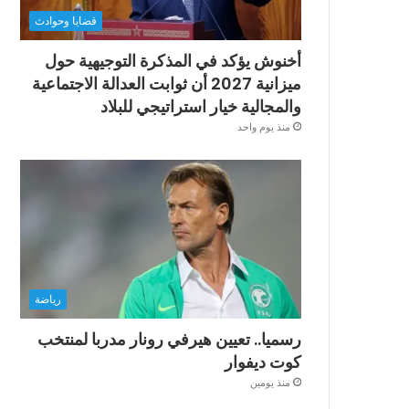
قضايا وحوادث
أخنوش يؤكد في المذكرة التوجيهية حول
ميزانية 2027 أن ثوابت العدالة الاجتماعية
والمجالية خيار استراتيجي للبلاد
منذ يوم واحد
رياضة
رسميا.. تعيين هيرفي رونار مدربا لمنتخب
كوت ديفوار
منذ يومين