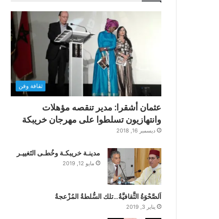
ثقافة وفن
عثمان أشقرا: مدير تنقصه مؤهلات
وانتهازيون تسلطوا على مهرجان خريبكة
ديسمبر 16, 2018
مدينـة خريبكـة وخُطـى التَغييـر
مايو 12, 2019
اَلصَّحْوَةُ الثَّقافيَّةُ…تلك السُّلطةُ المُزْعجةُ
يناير 3, 2019