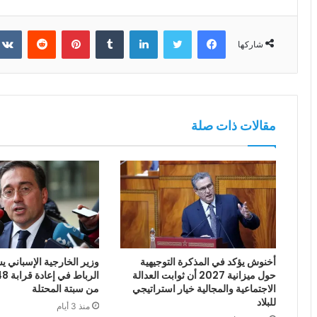
فيسبوك
تويتر
لينكدإن
بينتيريست
شاركها
مقالات ذات صلة
أخنوش يؤكد في المذكرة التوجيهية
وزير الخارجية الإسباني يش
حول ميزانية 2027 أن ثوابت العدالة
الاجتماعية والمجالية خيار استراتيجي
من سبتة المحتلة
للبلاد
منذ 3 أيام