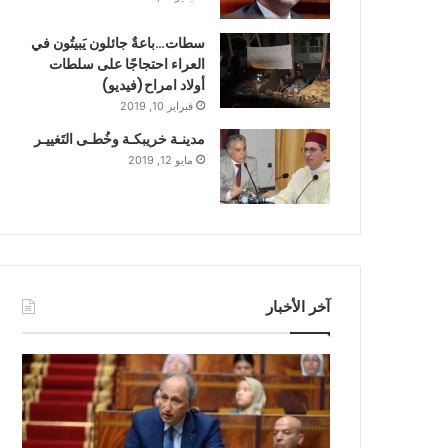
سطات…باعةٌ جائلون يَبيتُون في
العراء احتجاجًا على سلطات
أولاد امراح(فيديو)
فبراير 10, 2019
مدينـة خريبكـة وخُطـى التَغييـر
مايو 12, 2019
آخر الأخبار