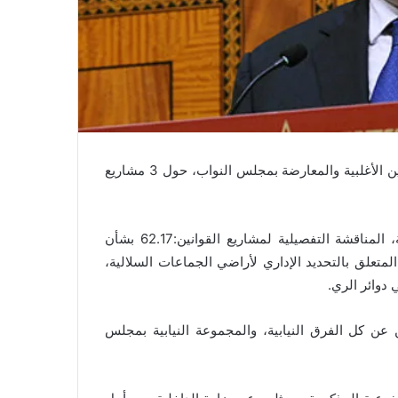
يدفع وزير الداخلية “عبد الوافي لفتيت”، في اتجاه خلق توافق بين الأغلبية والمعارضة بمجلس النواب، حول 3 مشاريع
في هذا الإطار تمت مساء أمس الثلاثاء وبحضور وزير الداخلية، المناقشة التفصيلية لمشاريع القوانين:62.17 بشأن
وصاية الإدارية على الجماعات السلالية وتدبير أملاكها، 63.17 المتعلق بالتحديد الإداري لأراضي الجماعات السلالية،
عن كل الفرق النيابية، والمجموعة النيابية بمجلس