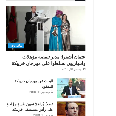
ثقافة وفن
عثمان أشقرا: مدير تنقصه مؤهلات
وانتهازيون تسلطوا على مهرجان خريبكة
ديسمبر 16, 2018
البحث عن مهرجان خريبكة
المفقود
ديسمبر 15, 2018
غضبٌ يُرافقُ تعيينَ طبيبةٍ جرَّاحةٍ
على رأس مستشفى خريبكة
يناير 16, 2019