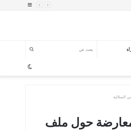
إضافة
عمود
جانبي
بحث
أة
عن
الوضع
المظلم
ي السلالية
المعارضة حول ملف