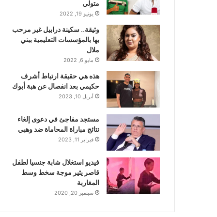
متولي
يونيو 19, 2022
وثيقة.. سكينة درابيل غير مرحب
بها بالمؤسسات التعليمية ببني
ملال
مايو 6, 2022
هذه هي حقيقة ارتباط أشرف
حكيمي بعد انفصال عن هبة أبوك
أبريل 10, 2023
مستجد مفاجئ في دعوى إلغاء
نتائج مباراة المحاماة ضد وهبي
فبراير 11, 2023
فيديو استغلال شابة جنسيا لطفل
قاصر يثير موجة سخط وسط
المغاربة
سبتمبر 20, 2020