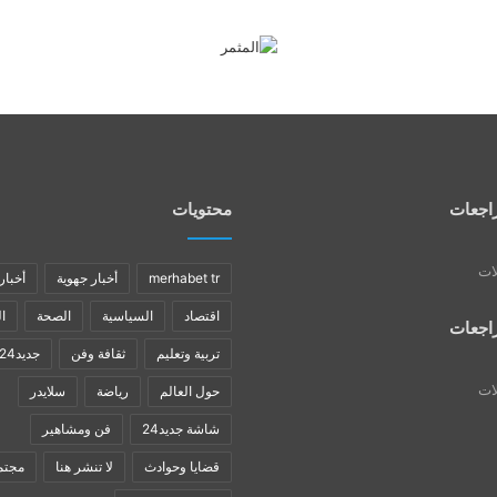
اجعات
محتويات
لات
merhabet tr
أخبار جهوية
أخبار
اقتصاد
السياسية
الصحة
ا
اجعات
تربية وتعليم
ثقافة وفن
جديد24
لات
حول العالم
رياضة
سلايدر
شاشة جديد24
فن ومشاهير
قضايا وحوادث
لا تنشر هنا
مجتم