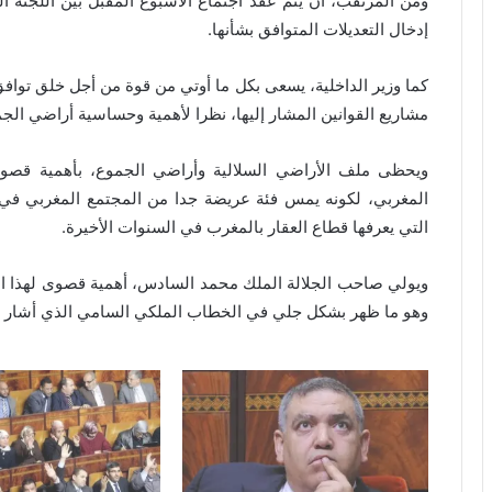
ومن المرتقب، أن يتم عقد اجتماع الأسبوع المقبل بين اللجنة ا
إدخال التعديلات المتوافق بشأنها.
كما وزير الداخلية، يسعى بكل ما أوتي من قوة من أجل خلق توا
مشاريع القوانين المشار إليها، نظرا لأهمية وحساسية أراضي الج
ويحظى ملف الأراضي السلالية وأراضي الجموع، بأهمية قصو
المغربي، لكونه يمس فئة عريضة جدا من المجتمع المغربي في ظل
التي يعرفها قطاع العقار بالمغرب في السنوات الأخيرة.
ويولي صاحب الجلالة الملك محمد السادس، أهمية قصوى لهذا الن
وهو ما ظهر بشكل جلي في الخطاب الملكي السامي الذي أشار إل