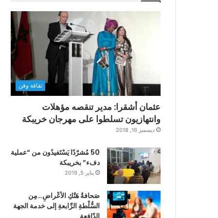
ثقافة وفن
عثمان أشقرا: مدير تنقصه مؤهلات
وانتهازيون تسلطوا على مهرجان خريبكة
ديسمبر 16, 2018
50 مُشرّدًا يَسْتَفيدُون من “عملية
دفء” بخريبكة
يناير 5, 2019
صَحافةُ هَتْكِ الأعْراضِ…مِن
السُّلْطةِ الرِّابعةِ إلى خدمة الجهة
الدّافعةِ