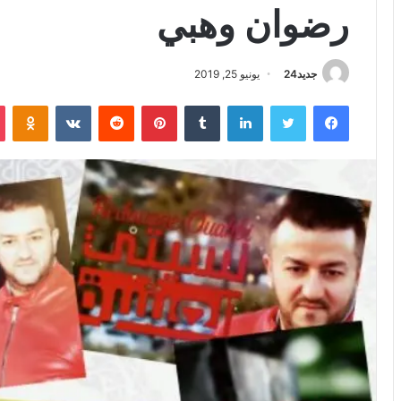
رضوان وهبي
جديد24
يونيو 25, 2019
فيسبوك
تويتر
لينكدإن
بينتيريست
iki