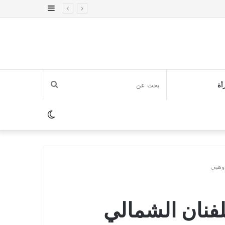
إضافة
عمود
جانبي
بحث
أة
عن
الوضع
المظلم
وهبي
فنان الشمالي