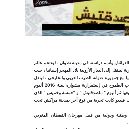
عرائش وأتمم دراسته في مدينة تطوان ، ليقتحم عالم
لينتقل إلى الديار الأروبية بلاد المهجر إسبانيا ، حيث
ائية سنة 2015 ليشارك ألبوما غنائيا مع جمهوره عنوانه الطرب العربي والخليجي ، لينقل
بصوته أغاني أهرامات الفن الغنائي الكلاسيكي كما سجل الشاب الطموح في إستمرارية مشواره سنة 2016 ألبوم
طبعها ثم ألبوم ” ماصدقتيش ” و “خمسة وخميس ” الذي
تصوير كليبات فيديو كانت تجربة من نوع آخر بمدينة مراكش تحت
وطنية ودولية من قبيل مهرجان القفطان المغربي
.