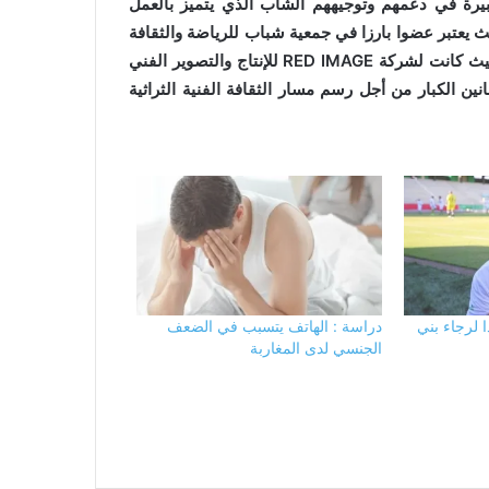
بيرة في دعمهم وتوجيههم الشاب الذي يتميز بالعمل
ث يعتبر عضوا بارزا في جمعية شباب للرياضة والثقافة
، ويشغل منصب نائب رئيس جمعية الثراث العالمي برشلونة ، حيث كانت لشركة RED IMAGE للإنتاج والتصوير الفني
نين الكبار من أجل رسم مسار الثقافة الفنية الثراثية
 لرجاء بني
دراسة : الهاتف يتسبب في الضعف
الجنسي لدى المغاربة