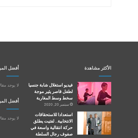
الأكثر مشاهدة
أفضل المر
فيديو استغلال شابة جنسيا
لا يوجد مقا
لطفل قاصر يثير موجة
سخط وسط المغاربة
أفضل المر
سبتمبر 20, 2020
استعدادا للاستحقاقات
لا يوجد مقا
الانتخابية.. لفتيت يطلق
حركة انتقالية واسعة في
صفوف رجال السلطة