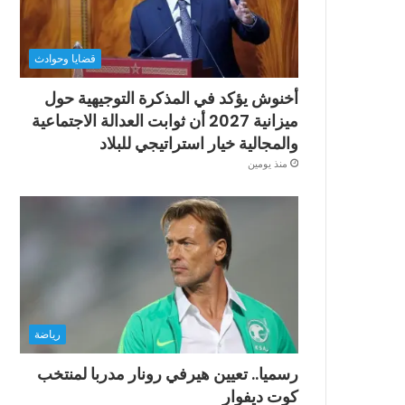
قضايا وحوادث
أخنوش يؤكد في المذكرة التوجيهية حول
ميزانية 2027 أن ثوابت العدالة الاجتماعية
والمجالية خيار استراتيجي للبلاد
منذ يومين
رياضة
رسميا.. تعيين هيرفي رونار مدربا لمنتخب
كوت ديفوار