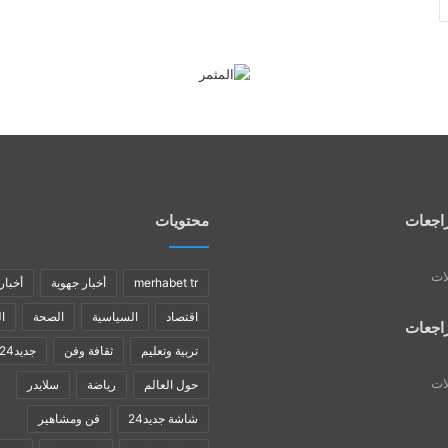
اجعات
محتويات
لات
merhabet tr
أخبار جهوية
أخبار
اقتصاد
السياسية
الصحة
ا
اجعات
تربية وتعليم
ثقافة وفن
جديد24
لات
حول العالم
رياضة
سلايدر
شاشة جديد24
فن ومشاهير