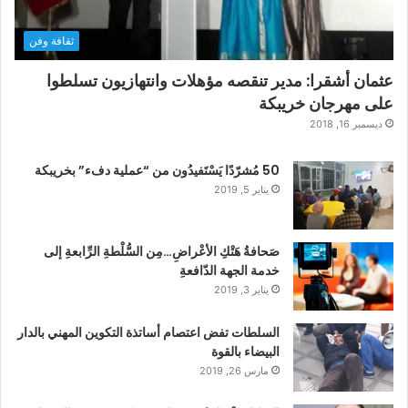
ثقافة وفن
عثمان أشقرا: مدير تنقصه مؤهلات وانتهازيون تسلطوا
على مهرجان خريبكة
ديسمبر 16, 2018
50 مُشرّدًا يَسْتَفيدُون من “عملية دفء” بخريبكة
يناير 5, 2019
صَحافةُ هَتْكِ الأعْراضِ…مِن السُّلْطةِ الرِّابعةِ إلى
خدمة الجهة الدّافعةِ
يناير 3, 2019
السلطات تفض اعتصام أساتذة التكوين المهني بالدار
البيضاء بالقوة
مارس 26, 2019