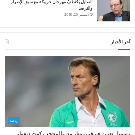
الصايل يَخْتَطِفُ مهرجان خريبكة مع سبق الإصرار
والترصد
ديسمبر 20, 2018
آخر الأخبار
رياضة
رسميا.. تعيين هيرفي رونار مدربا لمنتخب كوت ديفوار