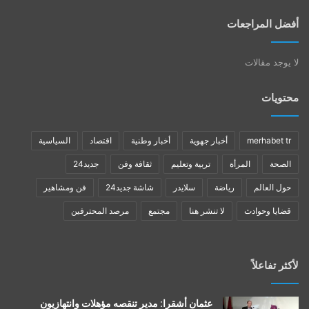
أفضل المراجعات
لا يوجد مقالات
محتويات
merhabet tr
أخبار جهوية
أخبار وطنية
اقتصاد
السياسية
الصحة
المرأة
تربية وتعليم
ثقافة وفن
جديد24
حول العالم
رياضة
سلايدر
شاشة جديد24
فن ومشاهير
قضايا وحوادث
لا تنشر هنا
مجتمع
مرصد المحترفين
لأكثر تفاعلاً
عثمان أشقرا: مدير تنقصه مؤهلات وانتهازيون