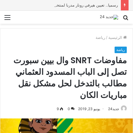
رسميا.. تعيين هيرفي رونار مدربا لمنتخب كوت ديفوار
بحث
الق
عن
الرئيسية
/
رياضة
رياضة
مفاوضات SNRT وال بيين سبورت
تصل إلى الباب المسدود العثماني
مطالب بالتدخل لحل مشكل نقل
مباريات الكان
جديد24
يونيو 23, 2019
0
9