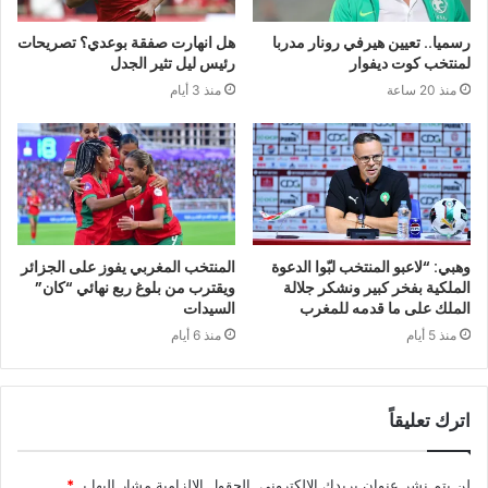
رسميا.. تعيين هيرفي رونار مدربا
هل انهارت صفقة بوعدي؟ تصريحات
لمنتخب كوت ديفوار
رئيس ليل تثير الجدل
منذ 20 ساعة
منذ 3 أيام
وهبي: “لاعبو المنتخب لبّوا الدعوة
المنتخب المغربي يفوز على الجزائر
الملكية بفخر كبير ونشكر جلالة
ويقترب من بلوغ ربع نهائي “كان”
الملك على ما قدمه للمغرب
السيدات
منذ 5 أيام
منذ 6 أيام
اترك تعليقاً
لن يتم نشر عنوان بريدك الإلكتروني.
الحقول الإلزامية مشار إليها بـ
*