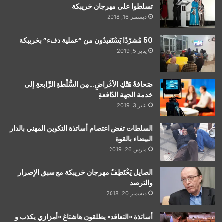
تسلطوا على مهرجان خريبكة
ديسمبر 16, 2018
50 مُشرّدًا يَسْتَفيدُون من “عملية دفء” بخريبكة
يناير 5, 2019
صَحافةُ هَتْكِ الأعْراضِ…مِن السُّلْطةِ الرِّابعةِ إلى
خدمة الجهة الدّافعةِ
يناير 3, 2019
السلطات تفض اعتصام أساتذة التكوين المهني بالدار
البيضاء بالقوة
مارس 26, 2019
الصايل يَخْتَطِفُ مهرجان خريبكة مع سبق الإصرار
والترصد
ديسمبر 20, 2018
أساتذة «التعاقد» يطلقون هاشتاغ «أمزازي يكذب و