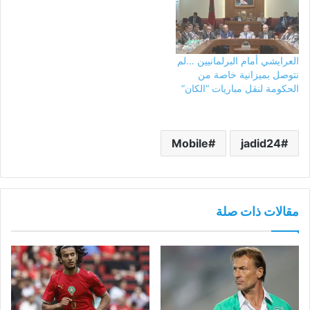
العرايشي أمام البرلمانيين …لم
نتوصل بميزانية خاصة من
الحكومة لنقل مباريات “الكان”
Mobile
jadid24
مقالات ذات صلة