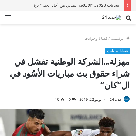
انتخابات 2026.. “الائتلاف المدني من أجل الجبل” يرفع عشرة مطالب أمام الأحزاب لإنصاف المناطق الجبلية
بحث
الق
عن
الرئيسية
/
قضايا وحوادث
قضايا وحوادث
مهزلة…الشركة الوطنية تفشل في
شراء حقوق بث مباريات الأسُود في
ال”كان”
جديد 24
يونيو 22, 2019
0
10