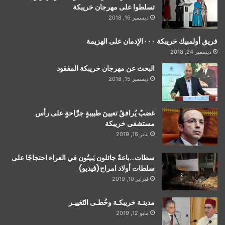
تسلطوا على مهرجان خريبكة
ديسمبر 16, 2018
فريق أولمبيك خريبكة ٠٠٠الإدمان على الهزيمة
ديسمبر 24, 2018
البحث عن مهرجان خريبكة المفقود
ديسمبر 15, 2018
غضبٌ يُرافقُ تعيينَ طبيبةٍ جرَّاحةٍ على رأس
مستشفى خريبكة
يناير 16, 2019
سطات…باعةٌ جائلون يَبيتُون في العراء احتجاجًا على
سلطات أولاد امراح(فيديو)
فبراير 10, 2019
مدينـة خريبكـة وخُطـى التَغييـر
مايو 12, 2019