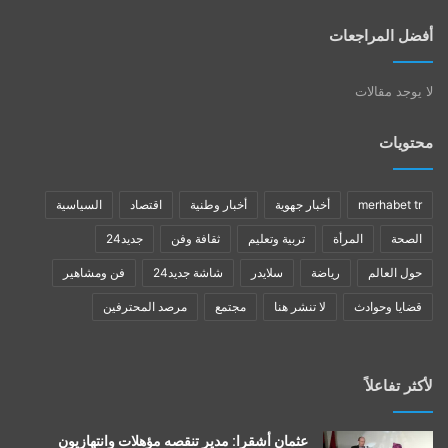
أفضل المراجعات
لا يوجد مقالات
محتويات
merhabet tr
أخبار جهوية
أخبار وطنية
اقتصاد
السياسية
الصحة
المرأة
تربية وتعليم
ثقافة وفن
جديد24
حول العالم
رياضة
سلايدر
شاشة جديد24
فن ومشاهير
قضايا وحوادث
لا تنشر هنا
مجتمع
مرصد المحترفين
لأكثر تفاعلاً
عثمان أشقرا: مدير تنقصه مؤهلات وانتهازيون