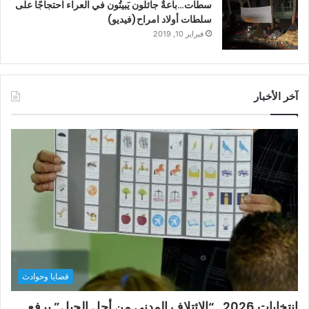
سطات…باعةٌ جائلون يَبيتُون في العراء احتجاجًا على
سلطات أولاد امراح(فيديو)
فبراير 10, 2019
آخر الأخبار
قضايا وحوادث
انتخابات 2026.. “الائتلاف المدني من أجل الجبل” يرفع