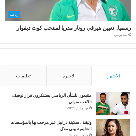
رياضة
رسميا.. تعيين هيرفي رونار مدربا لمنتخب كوت ديفوار
منذ يومين
الأشهر
الأخيرة
تعليقات
متتبعون للشأن الرياضي يستنكرون قرار توقيف
اللاعب متولي
يونيو 19, 2022
وثيقة.. سكينة درابيل غير مرحب بها بالمؤسسات
التعليمية ببني ملال
مايو 6, 2022