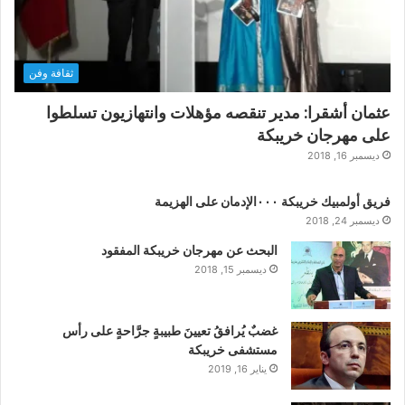
ثقافة وفن
عثمان أشقرا: مدير تنقصه مؤهلات وانتهازيون تسلطوا
على مهرجان خريبكة
ديسمبر 16, 2018
فريق أولمبيك خريبكة ٠٠٠الإدمان على الهزيمة
ديسمبر 24, 2018
البحث عن مهرجان خريبكة المفقود
ديسمبر 15, 2018
غضبٌ يُرافقُ تعيينَ طبيبةٍ جرَّاحةٍ على رأس
مستشفى خريبكة
يناير 16, 2019