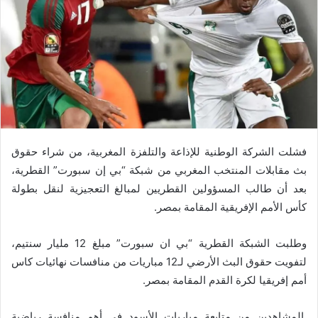
فشلت الشركة الوطنية للإذاعة والتلفزة المغربية، من شراء حقوق
بث مقابلات المنتخب المغربي من شبكة “بي إن سبورت” القطرية،
بعد أن طالب المسؤولين القطريين لمبالغ التعجيزية لنقل بطولة
كأس الأمم الإفريقية المقامة بمصر.
وطلبت الشبكة القطرية “بي ان سبورت” مبلغ 12 مليار سنتيم،
لتفويت حقوق البث الأرضي لـ12 مباريات من منافسات نهائيات كاس
أمم إفريقيا لكرة القدم المقامة بمصر.
المشاهدين من متابعة مباريات الأسود في أهم منافسة رياضية