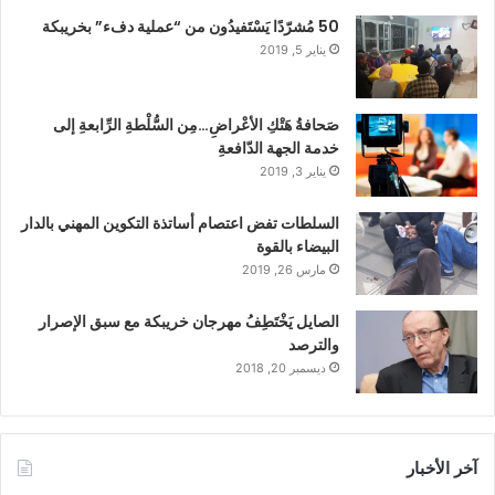
50 مُشرّدًا يَسْتَفيدُون من “عملية دفء” بخريبكة
يناير 5, 2019
صَحافةُ هَتْكِ الأعْراضِ…مِن السُّلْطةِ الرِّابعةِ إلى
خدمة الجهة الدّافعةِ
يناير 3, 2019
السلطات تفض اعتصام أساتذة التكوين المهني بالدار
البيضاء بالقوة
مارس 26, 2019
الصايل يَخْتَطِفُ مهرجان خريبكة مع سبق الإصرار
والترصد
ديسمبر 20, 2018
آخر الأخبار