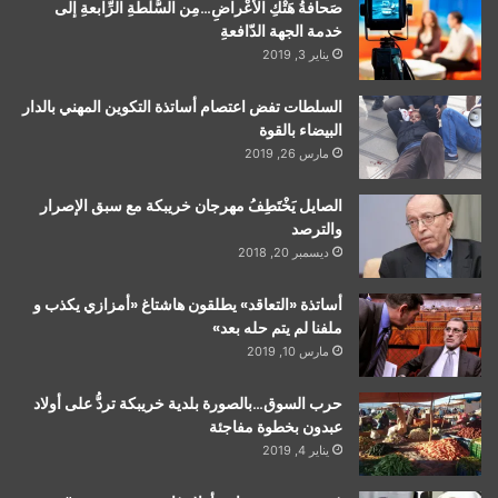
صَحافةُ هَتْكِ الأعْراضِ…مِن السُّلْطةِ الرِّابعةِ إلى
خدمة الجهة الدّافعةِ
يناير 3, 2019
السلطات تفض اعتصام أساتذة التكوين المهني بالدار
البيضاء بالقوة
مارس 26, 2019
الصايل يَخْتَطِفُ مهرجان خريبكة مع سبق الإصرار
والترصد
ديسمبر 20, 2018
أساتذة «التعاقد» يطلقون هاشتاغ «أمزازي يكذب و
ملفنا لم يتم حله بعد»
مارس 10, 2019
حرب السوق…بالصورة بلدية خريبكة تردُّ على أولاد
عبدون بخطوة مفاجئة
يناير 4, 2019