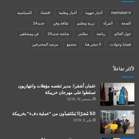
merhabet tr
أخبار جهوية
أخبار وطنية
اقتصاد
السياسية
الصحة
المرأة
تربية وتعليم
ثقافة وفن
جديد24
حول العالم
رياضة
سلايدر
شاشة جديد24
فن ومشاهير
قضايا وحوادث
لا تنشر هنا
مجتمع
مرصد المحترفين
لأكثر تفاعلاً
عثمان أشقرا: مدير تنقصه مؤهلات وانتهازيون
تسلطوا على مهرجان خريبكة
ديسمبر 16, 2018
50 مُشرّدًا يَسْتَفيدُون من “عملية دفء” بخريبكة
يناير 5, 2019