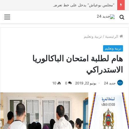
“مجلس بوعياش” يدخل على خط تعرض شاب لتهديد من فرد القوات العمومية
بحث
الق
عن
الرئيسية
/
تربية وتعليم
تربية وتعليم
هام لطلبة امتحان الباكالوريا
الاستدراكي
جديد 24
يونيو 22, 2019
0
10