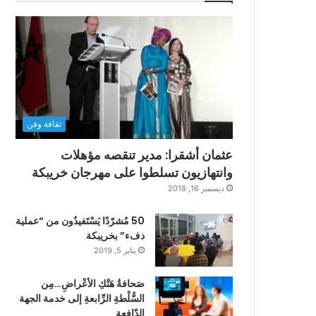
ثقافة وفن
عثمان أشقرا: مدير تنقصه مؤهلات
وانتهازيون تسلطوا على مهرجان خريبكة
ديسمبر 16, 2018
50 مُشرّدًا يَسْتَفيدُون من “عملية
دفء” بخريبكة
يناير 5, 2019
صَحافةُ هَتْكِ الأعْراضِ…مِن
السُّلْطةِ الرِّابعةِ إلى خدمة الجهة
الدّافعةِ