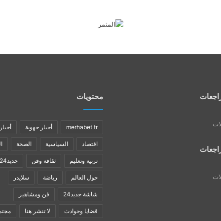
اجعات
محتويات
لات
merhabet tr
أخبار جهوية
أخبار
اقتصاد
السياسية
الصحة
ا
اجعات
تربية وتعليم
ثقافة وفن
جديد24
لات
حول العالم
رياضة
سلايدر
شاشة جديد24
فن ومشاهير
قضايا وحوادث
لا تنشر هنا
مجتم