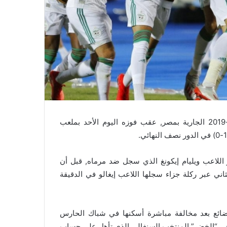
تأهل المنتخب الجزائري لكرة القدم لنهائي كأس أمم افريقيا-2019 الجارية بمصر, عقب فوزه اليوم الأحد بملعب
لمنتخب الجزائري باب التسجيل في الدقيقة ال40 عبر اللاعب ويليام إيكونغ الذي سجل ضد مرماه, قبل أن
ني عبر ركلة جزاء سجلها اللاعب إيغالو في الدقيقة
ضائع بعد مخالفة مباشرة أسكنها في شباك الحارس
قاء النهائي المقرر إجراؤه الجمعة 19 يوليو, يلاقي “الخضر” المنتخب السنغالي الذي تأهل على حساب