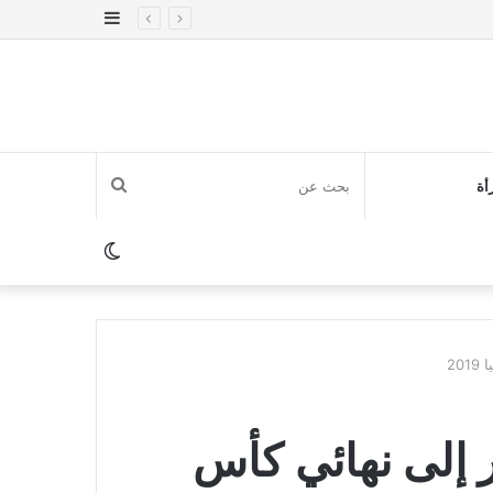
إضافة
عمود
جانبي
بحث
أة
عن
الوضع
المظلم
20
 إلى نهائي كأس