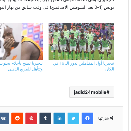
تونس (1-0 بعد الشوطين الاضافيين) في وقت سابق من نهار اليوم
نيجيريا أول المتـأهلين لدور الـ 16 في
نيجيريا تطيح بأحلام بجنوب 
الكان
وتتأهل للمربع الذهبي
jadid24mobile
فيسبوك
تويتر
لينكدإن
بينتيريست
شاركها