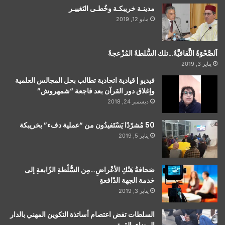
مدينـة خريبكـة وخُطـى التَغييـر
مايو 12, 2019
اَلصَّحْوَةُ الثَّقافيَّةُ…تلك السُّلطةُ المُزْعجةُ
يناير 3, 2019
فيديو | قيادية اتحادية تطالب بحل المجالس العلمية
وإغلاق دور القرآن بعد فاجعة “شمهروش”
ديسمبر 24, 2018
50 مُشرّدًا يَسْتَفيدُون من “عملية دفء” بخريبكة
يناير 5, 2019
صَحافةُ هَتْكِ الأعْراضِ…مِن السُّلْطةِ الرِّابعةِ إلى
خدمة الجهة الدّافعةِ
يناير 3, 2019
السلطات تفض اعتصام أساتذة التكوين المهني بالدار