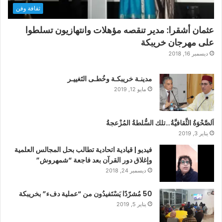
ثقافة وفن
عثمان أشقرا: مدير تنقصه مؤهلات وانتهازيون تسلطوا
على مهرجان خريبكة
ديسمبر 16, 2018
مدينـة خريبكـة وخُطـى التَغييـر
مايو 12, 2019
اَلصَّحْوَةُ الثَّقافيَّةُ…تلك السُّلطةُ المُزْعجةُ
يناير 3, 2019
فيديو | قيادية اتحادية تطالب بحل المجالس العلمية
وإغلاق دور القرآن بعد فاجعة “شمهروش”
ديسمبر 24, 2018
50 مُشرّدًا يَسْتَفيدُون من “عملية دفء” بخريبكة
يناير 5, 2019