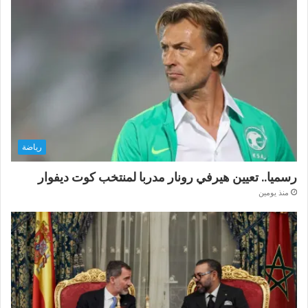
رياضة
رسميا.. تعيين هيرفي رونار مدربا لمنتخب كوت ديفوار
منذ يومين