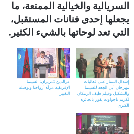
السريالية والخيالية الممتعة، ما
يجعلها إحدى فنانات المستقبل،
التي تعد لوحاتها بالشيء الكثير.
إٍٍسدال الستار على فعاليات
عزالدين ݣريران: السينما
مهرجان أبي الجعد للسينما
الإفريقية مرآة أرواحنا وبوصلة
والتشكيل وفيلم طيف الزمكان
التغيير
لكريم تاجواوت يفوز بالجائزة
الكبرى