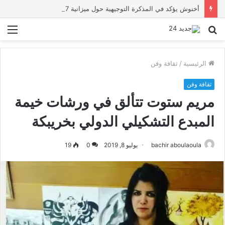
أخنوش يؤكد في المذكرة التوجيهية حول ميزانية 2027 أن ثوابت العدالة الاجتماعية والمجالية خيار استراتيجي للبلاد
بحث
الق
عن
الرئيسية
/
ثقافة وفن
ثقافة وفن
مريم ستوت تتألق في ورشات خيمة
المبدع التشكيلي الدولي بخريبكة
bachir aboulaoula
يوليو 8, 2019
0
19