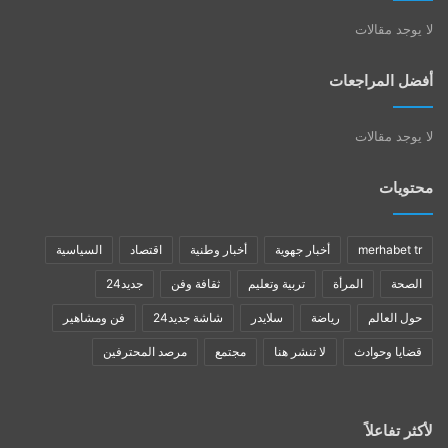
لا يوجد مقالات
أفضل المراجعات
لا يوجد مقالات
محتويات
merhabet tr
أخبار جهوية
أخبار وطنية
اقتصاد
السياسية
الصحة
المرأة
تربية وتعليم
ثقافة وفن
جديد24
حول العالم
رياضة
سلايدر
شاشة جديد24
فن ومشاهير
قضايا وحوادث
لا تنشر هنا
مجتمع
مرصد المحترفين
لأكثر تفاعلاً