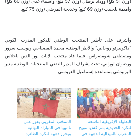
(وزن 51 كلغ) ووداد برطال (وزن 57 كلغ) وأسماء غدي (وزن 60 كلغ)
وأميمة بلحبيب (وزن 69 كلغ) وخديحة المرضي (وزن 75 كلغ.
وأشرف على تأطير المنتخب الوطني للذكور المدرب الكوبي
“داكوبيرتو روخاص” والأطر الوطنية محمد المصباحي ويوسف سرور
ومصطفى شومضراس، فيما قاد منتخب الإناث نور الدين باحلاس
ورضوان لوراني، تحت إشراف المدير التقني للمنتخبات الوطنية منير
البربوشي بمساعدة إسماعيل العروسي
البطولة الإفريقية التاسعة
المنتخب المغربي يفوز على
للكرة الحديدية بمراكش: تتويج
ناميبيا في المباراة النهائية
المغرب بالميدالية الذهبية في
ويحرز ذهبية للكرة الطائرة