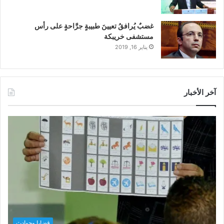
غضبٌ يُرافقُ تعيينَ طبيبةٍ جرَّاحةٍ على رأس
مستشفى خريبكة
يناير 16, 2019
آخر الأخبار
قضايا وحوادث