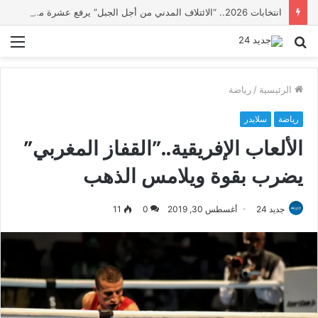
انتخابات 2026.. “الائتلاف المدني من أجل الجبل” يرفع عشرة مطالب أمام الأحزاب لإنصاف المناطق الجبلية
بحث
الق
عن
الرئيسية
/
رياضة
رياضة
سلايدر
الألعاب الإفريقية..”القفاز المغربي”
يضرب بقوة ويلامس الذهب
جديد 24
أغسطس 30, 2019
0
11