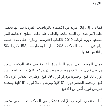
اللازمة
.
كما دعا إلى إيلاء مزيد من الاهتمام بالرياضات الفردية بما أنها تحصل
على أكبر عدد من الميداليات، والدليل على ذلك النتائج الإيجابية التي
حققتها دورة الرباط 2019 للألعاب الإفريقية. وتبارى على مدى تسعة
أيام في مسابقة الملاكمة 203 ممارسا وممارسة (153 ذكورا و50
إناثا) من 34 بلدا
.
ومثل المغرب في هذه التظاهرة القارية في فئة الذكور، سعيد
مرتجي (وزن 52 كلغ) ومحمد حموت (وزن 57 كلغ) و عبد الحق ندير
(وزن 63 كلغ) وحمزة بودرار (وزن 69 كلغ) وطارق العلالي (وزن 75
كلغ) ومحمد الصغير (وزن 81 كلغ) ويونس باعلا (وزن 91 كلغ) ومحمد
فيريس (وزن أكثر من 91 كلغ
.
أما المنتخب الوطني للإناث فتشكل من الملاكمات ياسمين متقي