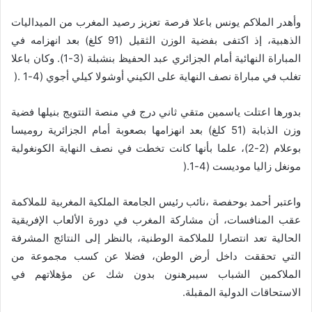
وأهدر الملاكم يونس باعلا فرصة تعزيز رصيد المغرب من الميداليات
الذهبية، إذ اكتفى بفضية الوزن الثقيل (91 كلغ) بعد انهزامه في
المباراة النهائية أمام الجزائري عبد الحفيظ بنشبلة (3-1). وكان باعلا
تغلب في مباراة نصف النهاية على الكيني أوشولا كيلي أجوي (4-1
).
بدورها اعتلت ياسمين متقي ثاني درج في منصة التتويج بنيلها فضية
وزن الذبابة (51 كلغ) بعد انهزامها بصعوبة أمام الجزائرية روميسا
بوعلام (2-2)، علما بأنها كانت تخطت في نصف النهاية الكونغولية
مونغل زاليا موديست (4-1
).
واعتبر أحمد بوحفصة ،نائب رئيس الجامعة الملكية المغربية للملاكمة
عقب المنافسات، أن مشاركة المغرب في دورة الألعاب الإفريقية
الحالية تعد انتصارا للملاكمة الوطنية، بالنظر إلى النتائج المشرفة
التي تحققت داخل أرض الوطن، فضلا عن كسب مجموعة من
الملاكمين الشباب سيبرهنون بدون شك عن مؤهلاتهم في
الاستحاقات الدولية المقبلة
.