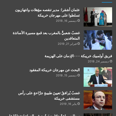
عثمان أشقرا: مدير تنقصه مؤهلات وانتهازيون
تسلطوا على مهرجان خريبكة
ديسمبر 16, 2018
غضبٌ شعبيٌّ بالمغرب بعد قمع مسيرة الأساتذة
المتعاقدين
فبراير 21, 2019
فريق أولمبيك خريبكة ٠٠٠الإدمان على الهزيمة
ديسمبر 24, 2018
البحث عن مهرجان خريبكة المفقود
ديسمبر 15, 2018
غضبٌ يُرافقُ تعيينَ طبيبةٍ جرَّاحةٍ على رأس
مستشفى خريبكة
يناير 16, 2019
سطات…باعةٌ جائلون يَبيتُون في العراء احتجاجًا على