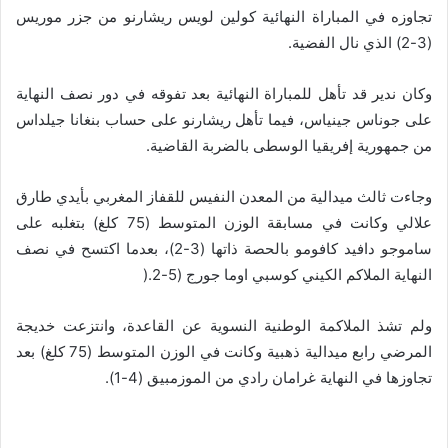
تجاوزه في المباراة النهائية كولين لويس ريشارنو من جزر موريس
(3-2) الذي نال الفضية
.
وكان ندير قد تأهل للمباراة النهائية بعد تفوقه في دور نصف النهاية
على جوناس جينياس، فيما تأهل ريشارنو على حساب بنغانا جيلداس
من جمهورية إفريقيا الوسطى بالضربة القاضية
.
وجاءت ثالث ميدالية من المعدن النفيس للقفاز المغربي بأيدي طارق
علالي وكانت في مسابقة الوزن المتوسط (75 كلغ) بتغلبه على
ساموجو دافيد كافومو بالحصة ذاتها (3-2)، بعدما اكتسح في نصف
النهاية الملاكم الكيني كوسبي اوما جورج (5-2
).
ولم تشذ الملاكمة الوطنية النسوية عن القاعدة، وانتزعت خديجة
المرضي رابع ميدالية ذهبية وكانت في الوزن المتوسط (75 كلغ) بعد
تجاوزها في النهاية غرامان رادي من الموزمبيق (4-1).