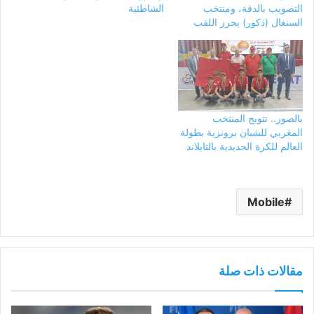
التصويب بالدقة، ومنتخب
الشاطئية
السنغال (ذكور) يحرز اللقب
بالصور.. تتويج المنتخب
المغربي للشبان برونزية بطولة
العالم للكرة الحديدية بالتايلاند
Mobile
مقالات ذات صلة