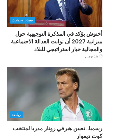
قضايا وحوادث
أخنوش يؤكد في المذكرة التوجيهية حول
ميزانية 2027 أن ثوابت العدالة الاجتماعية
والمجالية خيار استراتيجي للبلاد
منذ يومين
رياضة
رسميا.. تعيين هيرفي رونار مدربا لمنتخب
كوت ديفوار