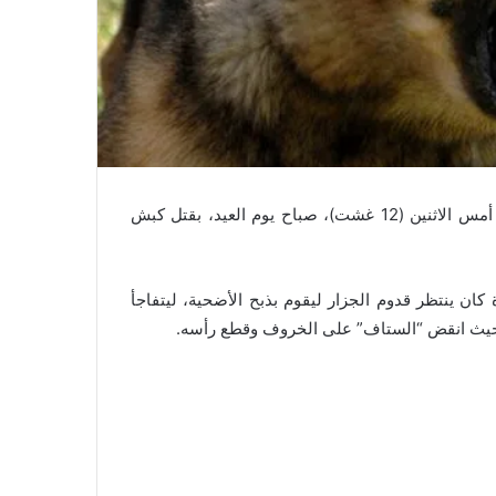
أفسد كلب من نوع “ستاف” فرحة عائلة نواحي مدينة الصويرة، أمس الاثنين (12 غشت)، صباح يوم العيد، بقتل كبش
ن إن رب الأسرة كان ينتظر قدوم الجزار ليقوم بذبح الأضحية، ليتفاجأ
 حيث انقض “الستاف” على الخروف وقطع رأسه.