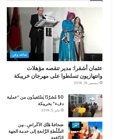
ثقافة وفن
عثمان أشقرا: مدير تنقصه مؤهلات
وانتهازيون تسلطوا على مهرجان خريبكة
ديسمبر 16, 2018
50 مُشرّدًا يَسْتَفيدُون من “عملية
دفء” بخريبكة
يناير 5, 2019
صَحافةُ هَتْكِ الأعْراضِ…مِن
السُّلْطةِ الرِّابعةِ إلى خدمة الجهة
الدّافعةِ