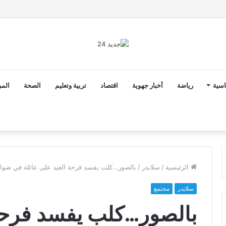
ن ثوابت العدالة الاجتماعية والمجالية خيار استراتيجي للبلاد
اسية
رياضة
أخبار جهوية
اقتصاد
تربية وتعليم
الصحة
المر
الرئيسية
/
سلايدر
/
بالصور…كلب يفسد فرحة العيد على عائلة في ضوا
سلايدر
مجتمع
بالصور…كلب يفسد فرحة 