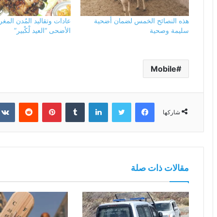
هذه النصائح الخمس لضمان أضحية
عادات وتقاليد المُدن المغ
سليمة وصحية
الأضحى “العيد لْكْبير”
Mobile
فيسبوك
تويتر
لينكدإن
بينتيريست
شاركها
مقالات ذات صلة