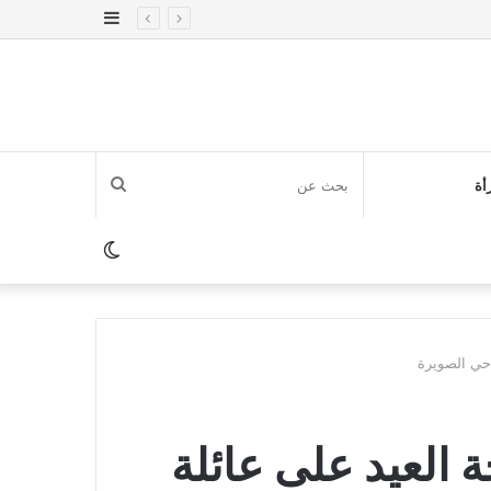
إضافة
عمود
جانبي
بحث
أة
عن
الوضع
المظلم
حي الصويرة
العيد على عائلة