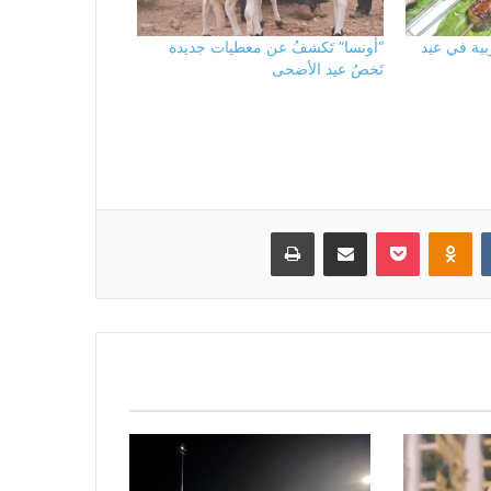
ربية في عيد
“أونسا” تَكشفُ عن معطيات جديدة
تَخصُ عيد الأضحى
بوكيت
Odnoklassniki
مشاركة عبر البريد
طباعة