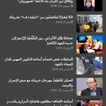
وإغلاق دور القرآن بعد فاجعة “شمهروش”
ديسمبر 24, 2018
50 مُشرّدًا يَسْتَفيدُون من “عملية دفء” بخريبكة
يناير 5, 2019
صَحافةُ هَتْكِ الأعْراضِ…مِن السُّلْطةِ الرِّابعةِ إلى
خدمة الجهة الدّافعةِ
يناير 3, 2019
السلطات تفض اعتصام أساتذة التكوين المهني بالدار
البيضاء بالقوة
مارس 26, 2019
الصايل يَخْتَطِفُ مهرجان خريبكة مع سبق الإصرار
والترصد
ديسمبر 20, 2018
أساتذة «التعاقد» يطلقون هاشتاغ «أمزازي يكذب و