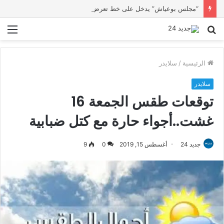
“مجلس بوعياش” يدخل على خط تعرض شاب لتهديد من فرد القوات العمومية
بحث
الق
عن
الرئيسية
/
سلايدر
سلايدر
توقعات طقس الجمعة 16
غشت..أجواء حارة مع كتل ضبابية
جديد 24
أغسطس 15, 2019
0
9