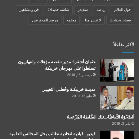
حول العالم
رياضة
سلايدر
شاشة جديد24
فن ومشاهير
قضايا وحوادث
لا تنشر هنا
مجتمع
مرصد المحترفين
لأكثر تفاعلاً
عثمان أشقرا: مدير تنقصه مؤهلات وانتهازيون
تسلطوا على مهرجان خريبكة
ديسمبر 16, 2018
مدينـة خريبكـة وخُطـى التَغييـر
مايو 12, 2019
اَلصَّحْوَةُ الثَّقافيَّةُ…تلك السُّلطةُ المُزْعجةُ
يناير 3, 2019
فيديو | قيادية اتحادية تطالب بحل المجالس العلمية