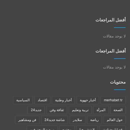
أفضل المراجعات
لا يوجد مقالات
أفضل المراجعات
لا يوجد مقالات
محتويات
merhabet tr
أخبار جهوية
أخبار وطنية
اقتصاد
السياسية
الصحة
المرأة
تربية وتعليم
ثقافة وفن
جديد24
حول العالم
رياضة
سلايدر
شاشة جديد24
فن ومشاهير
قضايا وحوادث
لا تنشر هنا
مجتمع
مرصد المحترفين