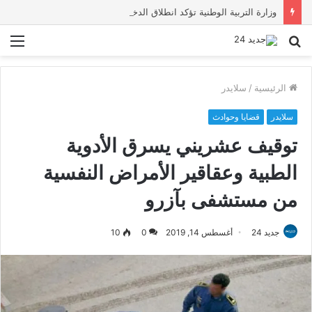
وزارة التربية الوطنية تؤكد انطلاق الدخول المدرسي 2026-2027 في موعده الرسمي
بحث
الق
عن
الرئيسية
/
سلايدر
سلايدر
قضايا وحوادث
توقيف عشريني يسرق الأدوية
الطبية وعقاقير الأمراض النفسية
من مستشفى بآزرو
جديد 24
أغسطس 14, 2019
0
10