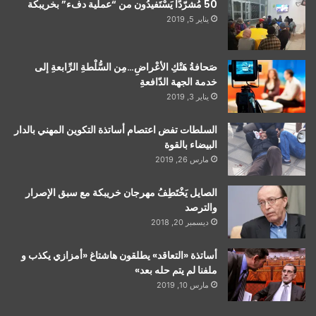
50 مُشرّدًا يَسْتَفيدُون من “عملية دفء” بخريبكة
يناير 5, 2019
صَحافةُ هَتْكِ الأعْراضِ…مِن السُّلْطةِ الرِّابعةِ إلى
خدمة الجهة الدّافعةِ
يناير 3, 2019
السلطات تفض اعتصام أساتذة التكوين المهني بالدار
البيضاء بالقوة
مارس 26, 2019
الصايل يَخْتَطِفُ مهرجان خريبكة مع سبق الإصرار
والترصد
ديسمبر 20, 2018
أساتذة «التعاقد» يطلقون هاشتاغ «أمزازي يكذب و
ملفنا لم يتم حله بعد»
مارس 10, 2019