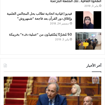
اَلصَّحْوَةُ الثَّقافيَّةُ…تلك السُّلطةُ المُزْعجةُ
يناير 3, 2019
فيديو | قيادية اتحادية تطالب بحل المجالس العلمية
وإغلاق دور القرآن بعد فاجعة “شمهروش”
ديسمبر 24, 2018
50 مُشرّدًا يَسْتَفيدُون من “عملية دفء” بخريبكة
يناير 5, 2019
آخر الأخبار