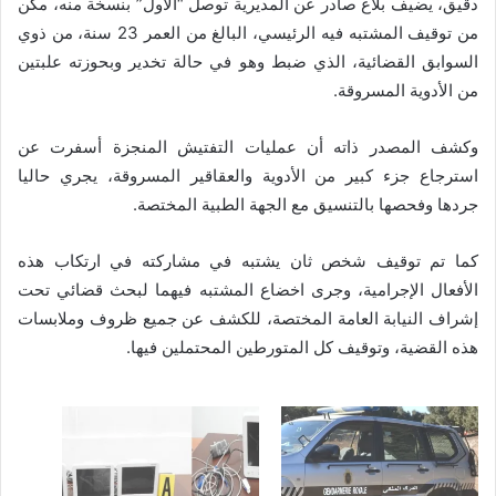
دقيق، يضيف بلاغ صادر عن المديرية توصل “الأول” بنسخة منه، مكّن
من توقيف المشتبه فيه الرئيسي، البالغ من العمر 23 سنة، من ذوي
السوابق القضائية، الذي ضبط وهو في حالة تخدير وبحوزته علبتين
من الأدوية المسروقة.
وكشف المصدر ذاته أن عمليات التفتيش المنجزة أسفرت عن
استرجاع جزء كبير من الأدوية والعقاقير المسروقة، يجري حاليا
جردها وفحصها بالتنسيق مع الجهة الطبية المختصة.
كما تم توقيف شخص ثان يشتبه في مشاركته في ارتكاب هذه
الأفعال الإجرامية، وجرى اخضاع المشتبه فيهما لبحث قضائي تحت
إشراف النيابة العامة المختصة، للكشف عن جميع ظروف وملابسات
هذه القضية، وتوقيف كل المتورطين المحتملين فيها.