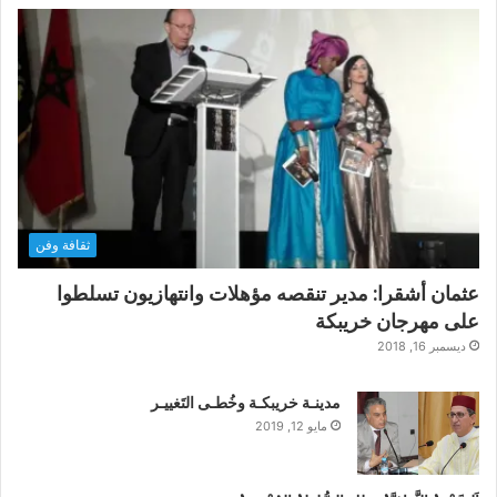
ثقافة وفن
عثمان أشقرا: مدير تنقصه مؤهلات وانتهازيون تسلطوا
على مهرجان خريبكة
ديسمبر 16, 2018
مدينـة خريبكـة وخُطـى التَغييـر
مايو 12, 2019