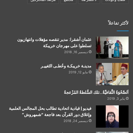
لأكثر تفاعلاً
عثمان أشقرا: مدير تنقصه مؤهلات وانتهازيون
تسلطوا على مهرجان خريبكة
ديسمبر 16, 2018
مدينـة خريبكـة وخُطـى التَغييـر
مايو 12, 2019
اَلصَّحْوَةُ الثَّقافيَّةُ…تلك السُّلطةُ المُزْعجةُ
يناير 3, 2019
فيديو | قيادية اتحادية تطالب بحل المجالس العلمية
وإغلاق دور القرآن بعد فاجعة “شمهروش”
ديسمبر 24, 2018