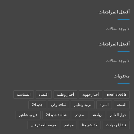
أفضل المراجعات
لا يوجد مقالات
أفضل المراجعات
لا يوجد مقالات
محتويات
merhabet tr
أخبار جهوية
أخبار وطنية
اقتصاد
السياسية
الصحة
المرأة
تربية وتعليم
ثقافة وفن
جديد24
حول العالم
رياضة
سلايدر
شاشة جديد24
فن ومشاهير
قضايا وحوادث
لا تنشر هنا
مجتمع
مرصد المحترفين