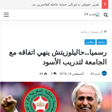
تقرير حقوقي يدعو إلى حماية عاجلة للقاصرين بسبتة ويحذر من تصاعد المخاطر والاستغلال
بحث
الق
عن
الرئيسية
/
رياضة
رياضة
سلايدر
رسميا…حاليلوزيتش ينهي اتفاقه مع
الجامعة لتدريب الأسود
جديد 24
أغسطس 14, 2019
0
64