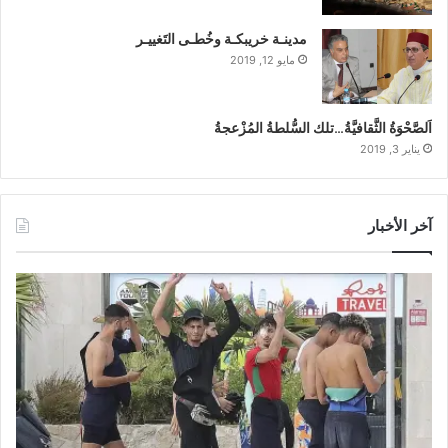
مدينـة خريبكـة وخُطـى التَغييـر
مايو 12, 2019
اَلصَّحْوَةُ الثَّقافيَّةُ…تلك السُّلطةُ المُزْعجةُ
يناير 3, 2019
آخر الأخبار