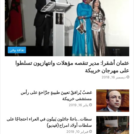
ثقافة وفن
عثمان أشقرا: مدير تنقصه مؤهلات وانتهازيون تسلطوا
على مهرجان خريبكة
ديسمبر 16, 2018
غضبٌ يُرافقُ تعيينَ طبيبةٍ جرَّاحةٍ على رأس
مستشفى خريبكة
يناير 16, 2019
سطات…باعةٌ جائلون يَبيتُون في العراء احتجاجًا على
سلطات أولاد امراح(فيديو)
فبراير 10, 2019