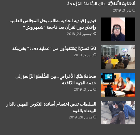
اَلصَّحْوَةُ الثَّقافيَّةُ…تلك السُّلطةُ المُزْعجةُ
يناير 3, 2019
فيديو | قيادية اتحادية تطالب بحل المجالس العلمية
وإغلاق دور القرآن بعد فاجعة “شمهروش”
ديسمبر 24, 2018
50 مُشرّدًا يَسْتَفيدُون من “عملية دفء” بخريبكة
يناير 5, 2019
صَحافةُ هَتْكِ الأعْراضِ…مِن السُّلْطةِ الرِّابعةِ إلى
خدمة الجهة الدّافعةِ
يناير 3, 2019
السلطات تفض اعتصام أساتذة التكوين المهني بالدار
البيضاء بالقوة
مارس 26, 2019