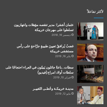
لأكثر تفاعلاً
عثمان أشقرا: مدير تنقصه مؤهلات وانتهازيون
تسلطوا على مهرجان خريبكة
ديسمبر 16, 2018
غضبٌ يُرافقُ تعيينَ طبيبةٍ جرَّاحةٍ على رأس
مستشفى خريبكة
يناير 16, 2019
سطات…باعةٌ جائلون يَبيتُون في العراء احتجاجًا على
سلطات أولاد امراح(فيديو)
فبراير 10, 2019
مدينـة خريبكـة وخُطـى التَغييـر
مايو 12, 2019