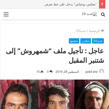
“مجلس بوعياش” يدخل على خط تعرض شاب لتهديد من فرد القوات العمومية
بحث
الق
عن
الرئيسية
/
جديد24
جديد24
سلايدر
مجتمع
عاجل : تأجيل ملف “شمهروش” إلى
شتنبر المقبل
jadid site
أغسطس 28, 2019
0
15