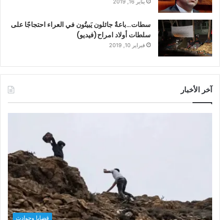
يناير 16, 2019
سطات…باعةٌ جائلون يَبيتُون في العراء احتجاجًا على
سلطات أولاد امراح(فيديو)
فبراير 10, 2019
آخر الأخبار
قضايا وحوادث