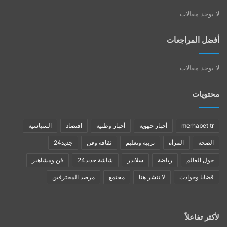
لا يوجد مقالات
أفضل المراجعات
لا يوجد مقالات
محتويات
merhabet tr
أخبار جهوية
أخبار وطنية
اقتصاد
السياسية
الصحة
المرأة
تربية وتعليم
ثقافة وفن
جديد24
حول العالم
رياضة
سلايدر
شاشة جديد24
فن ومشاهير
قضايا وحوادث
لا تنشر هنا
مجتمع
مرصد المحترفين
لأكثر تفاعلاً