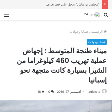
“مجلس بوعياش” يدخل على خط تعرض شاب لتهديد من فرد القوات العمومية
بحث
الق
عن
الرئيسية
/
قضايا وحوادث
قضايا وحوادث
ميناء طنجة المتوسط : إجهاض
عملية تهريب 460 كيلوغراما من
الشيرا بسيارة كانت متجهة نحو
إسبانيا
jadid site
أغسطس 27, 2019
0
18