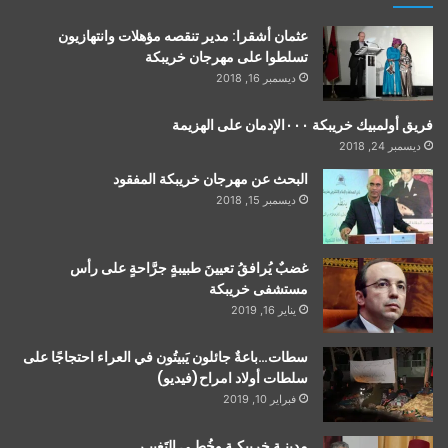
عثمان أشقرا: مدير تنقصه مؤهلات وانتهازيون
تسلطوا على مهرجان خريبكة
ديسمبر 16, 2018
فريق أولمبيك خريبكة ٠٠٠الإدمان على الهزيمة
ديسمبر 24, 2018
البحث عن مهرجان خريبكة المفقود
ديسمبر 15, 2018
غضبٌ يُرافقُ تعيينَ طبيبةٍ جرَّاحةٍ على رأس
مستشفى خريبكة
يناير 16, 2019
سطات…باعةٌ جائلون يَبيتُون في العراء احتجاجًا على
سلطات أولاد امراح(فيديو)
فبراير 10, 2019
مدينـة خريبكـة وخُطـى التَغييـر