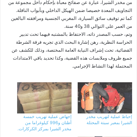
من مخدر الشيرا، عبارة عن صفائح معبأة بإحكام داخل مجموعة من
التجاويف المعدة خصيصا ضمن الهيكل الداخلي وبأبواب الناقلة.
كما تم توقيف سائق السيارة، المغربي الجنسية ومرافقته البالغين
من العمر على التوالي 38 و40 سنة.
وتم، حسب المصدر ذاته، الاحتفاظ بالمشتبه فيهما تحت تدبير
الحراسة النظرية، رهن إشارة البحث الذي تجريه فرقة الشرطة
القضائية، تحت إشراف النيابة العامة المختصة، وذلك للكشف عن
جميع ظروف وملابسات هذه القضية، وكذا تحديد باقي الامتدادات
المحتملة لهذا النشاط الإجرامي.
إحباط عملية لتهريب مخدر
إجهاض عملية تهريب خمسة
الشيرا بمعبر سبتة المحتلة
أطنان و996 كيلوغراما من
مخدر الشيرا بمركز الكركارات.