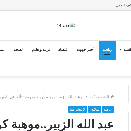
اسية
رياضة
أخبار جهوية
اقتصاد
تربية وتعليم
الصحة
المر
الرئيسية
/
رياضة
/
ﻋﺒﺪ ﺍﻟﻠﻪ ﺍﻟﺰﺑﻴﺮ..موهبة كروية مغربية تتألق ﻓﻲ ﺍﻟﻴﻮﺭﻭﺑ
رياضة
سلايدر
لا تنشر هنا
ﻋﺒﺪ ﺍﻟﻠﻪ ﺍﻟﺰﺑﻴﺮ..موهبة ك