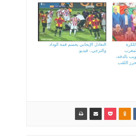
للكرة
التعادل الإيجابي يحسم قمة الوداد
المغرب
والترجي.. فيديو
ويب بالدقة،
حرز اللقب
بوكيت
Odnoklassniki
مشاركة عبر البريد
طباعة