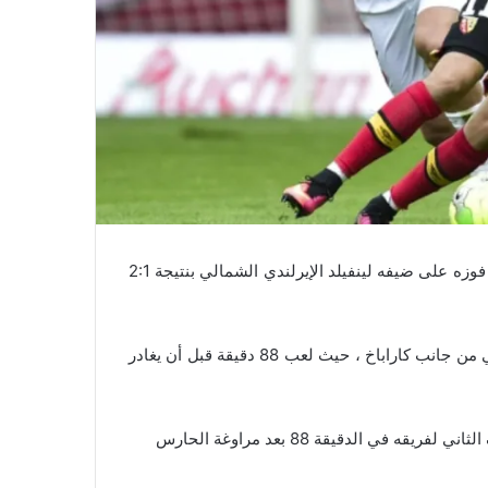
ﺗﺄﻫﻞ ﻧﺎﺩﻱ ﻛﺎﺭﺍﺑﺦ ﺍﻷﺫﺭﻱ ﺇﻟﻰ ﺩﻭﺭ ﺍﻟﻤﺠﻤﻮﻋﺎﺕ ﻓﻲ ﺍﻟﻴﻮﺭﻭﺑﺎﻟﻴﻎ ﺑﻌﺪ ﻓﻮﺯﻩ ﻋﻠﻰ ﺿﻴﻔﻪ ﻟﻴﻨﻔﻴﻠﺪ ﺍﻹﻳﺮﻟﻨﺪﻱ ﺍﻟﺸﻤﺎﻟﻲ ﺑﻨﺘﻴﺠﺔ 2:1
ﺍﻟﻤﺒﺎﺭﺍﺓ ﻋﺮﻓﺖ ﻣﺸﺎﺭﻛﺔ المهاجم المغربي ﻋﺒﺪ ﺍﻟﻠﻪ ﺍﻟﺰﺑﻴﺮ ﻛﺮﺳﻤﻲ ﻣﻦ ﺟﺎﻧﺐ ﻛﺎﺭﺍﺑﺎﺥ ، ﺣﻴﺚ ﻟﻌﺐ 88 ﺩﻗﻴﻘﺔ ﻗﺒﻞ ﺃﻥ ﻳﻐﺎﺩﺭ
ﻲ ﺍﻟﺪﻗﻴﻘﺔ 88 ﺑﻌﺪ ﻣﺮﺍﻭﻏﺔ ﺍﻟﺤﺎﺭﺱ