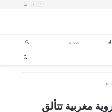
إضافة
عمود
جانبي
بحث
أة
عن
الوضع
المظلم
ﺎﻟﻴﻎ
روية مغربية تتألق