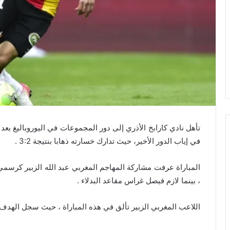
ﻓﻲ ﺇﻳﺎﺏ ﺍﻟﺪﻭﺭ ﺍﻷﺧﻴﺮ، ﺣﻴﺚ ﺗﺪﺍﺭﻙ ﺧﺴﺎﺭﺗﻪ ﺫﻫﺎﺑﺎ ﺑﻨﺘﻴﺠﺔ 3:2 .
، ﺑﻴﻨﻤﺎ ﻻﺯﻡ ﻓﻴﺼﻞ ﻏﺮﺍﺱ ﻣﻘﺎﻋﺪ ﺍﻟﺒﺪﻻﺀ .
ﺍﻟﻼﻋﺐ ﺍﻟﻤﻐﺮﺑﻲ ﺍﻟﺰﺑﻴﺮ ﺗﺄﻟﻖ ﻓﻲ ﻫﺬﻩ ﺍﻟﻤﺒﺎﺭﺍﺓ ، ﺣﻴﺚ ﺳﺠﻞ ﺍﻟﻬﺪﻑ ﺍﻟﺜﺎﻧﻲ ﻟﻔﺮﻳﻘﻪ ﻓ