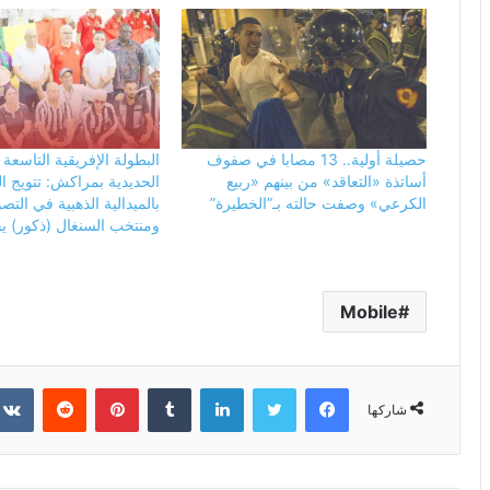
حصيلة أولية.. 13 مصابا في صفوف
البطولة الإفريقية التاسعة 
أساتذة «التعاقد» من بينهم «ربيع
الحديدية بمراكش: تتويج 
الكرعي» وصفت حالته بـ”الخطيرة”
بالميدالية الذهبية في التص
ومنتخب السنغال (ذكور) ي
Mobile
فيسبوك
تويتر
لينكدإن
بينتيريست
شاركها