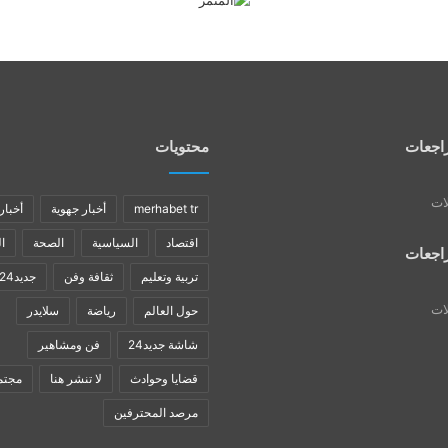
اجعات
محتويات
لات
merhabet tr
أخبار جهوية
أخبار
اقتصاد
السياسية
الصحة
ا
اجعات
تربية وتعليم
ثقافة وفن
جديد24
لات
حول العالم
رياضة
سلايدر
شاشة جديد24
فن ومشاهير
قضايا وحوادث
لا تنشر هنا
مجتم
مرصد المحترفين