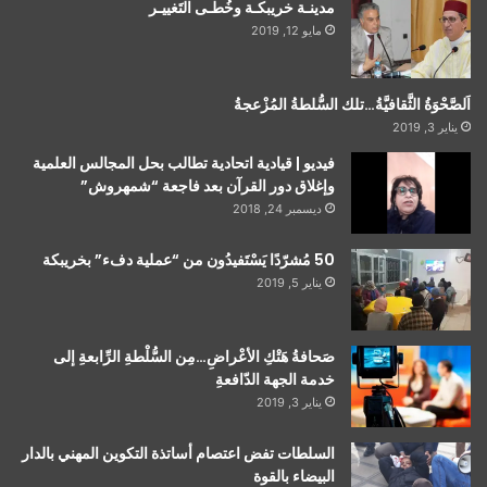
مدينـة خريبكـة وخُطـى التَغييـر
مايو 12, 2019
اَلصَّحْوَةُ الثَّقافيَّةُ…تلك السُّلطةُ المُزْعجةُ
يناير 3, 2019
فيديو | قيادية اتحادية تطالب بحل المجالس العلمية
وإغلاق دور القرآن بعد فاجعة “شمهروش”
ديسمبر 24, 2018
50 مُشرّدًا يَسْتَفيدُون من “عملية دفء” بخريبكة
يناير 5, 2019
صَحافةُ هَتْكِ الأعْراضِ…مِن السُّلْطةِ الرِّابعةِ إلى
خدمة الجهة الدّافعةِ
يناير 3, 2019
السلطات تفض اعتصام أساتذة التكوين المهني بالدار
البيضاء بالقوة