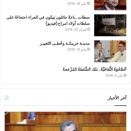
يناير 16, 2019
سطات…باعةٌ جائلون يَبيتُون في العراء احتجاجًا على
سلطات أولاد امراح(فيديو)
فبراير 10, 2019
مدينـة خريبكـة وخُطـى التَغييـر
مايو 12, 2019
اَلصَّحْوَةُ الثَّقافيَّةُ…تلك السُّلطةُ المُزْعجةُ
يناير 3, 2019
آخر الأخبار