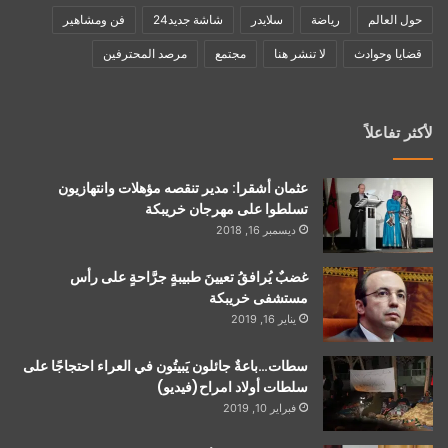
حول العالم
رياضة
سلايدر
شاشة جديد24
فن ومشاهير
قضايا وحوادث
لا تنشر هنا
مجتمع
مرصد المحترفين
لأكثر تفاعلاً
عثمان أشقرا: مدير تنقصه مؤهلات وانتهازيون
تسلطوا على مهرجان خريبكة
ديسمبر 16, 2018
غضبٌ يُرافقُ تعيينَ طبيبةٍ جرَّاحةٍ على رأس
مستشفى خريبكة
يناير 16, 2019
سطات…باعةٌ جائلون يَبيتُون في العراء احتجاجًا على
سلطات أولاد امراح(فيديو)
فبراير 10, 2019