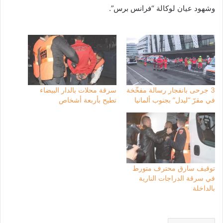
وشهود عيان لوكالة “فرانس برس”.
3 جرحى بانفجار رسالة مفخّخة
سرقة محلات بالدار البيضاء
في مقرّ “ليدل” بجنوب ألمانيا
تطيح بأربعة أشخاص
توقيف سارق محترف متورط
في سرقة الدراجات النارية
بالداخلة