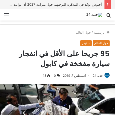
أخنوش يؤكد في المذكرة التوجيهية حول ميزانية 2027 أن ثوابت العدالة الاجتماعية والمجالية خيار استراتيجي للبلاد
بحث
الق
عن
الرئيسية
/
حول العالم
حول العالم
سلايدر
95 جريحا على الأقل في انفجار
سيارة مفخخة في كابول
جديد 24
أغسطس 7, 2019
0
18