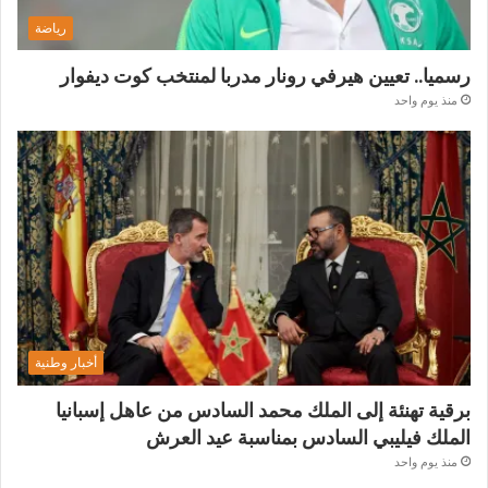
رياضة
رسميا.. تعيين هيرفي رونار مدربا لمنتخب كوت ديفوار
منذ يوم واحد
أخبار وطنية
برقية تهنئة إلى الملك محمد السادس من عاهل إسبانيا
الملك فيليبي السادس بمناسبة عيد العرش
منذ يوم واحد