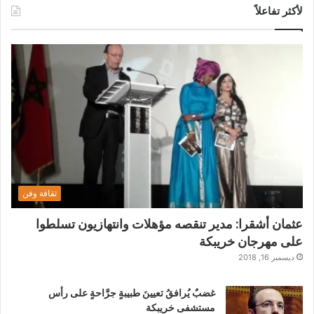
لأكثر تفاعلاً
ثقافة وفن
عثمان أشقرا: مدير تنقصه مؤهلات وانتهازيون تسلطوا
على مهرجان خريبكة
ديسمبر 16, 2018
غضبٌ يُرافقُ تعيينَ طبيبةٍ جرَّاحةٍ على رأس
مستشفى خريبكة