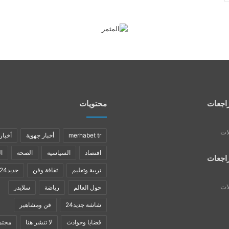
اجعات
محتويات
لات
merhabet tr
أخبار جهوية
أخبار
اقتصاد
السياسية
الصحة
ا
اجعات
تربية وتعليم
ثقافة وفن
جديد24
لات
حول العالم
رياضة
سلايدر
شاشة جديد24
فن ومشاهير
قضايا وحوادث
لا تنشر هنا
مجتم