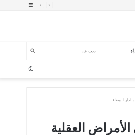
إضافة
عمود
جانبي
بحث
أة
عن
الوضع
المظلم
لدار البيضاء
الأمراض العقلية