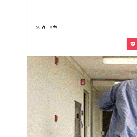
20
0
بوكيت
Odnoklassn