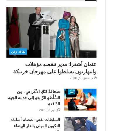
ثقافة وفن
عثمان أشقرا: مدير تنقصه مؤهلات
وانتهازيون تسلطوا على مهرجان خريبكة
ديسمبر 16, 2018
صَحافةُ هَتْكِ الأعْراضِ…مِن
السُّلْطةِ الرِّابعةِ إلى خدمة الجهة
الدّافعةِ
يناير 3, 2019
السلطات تفض اعتصام أساتذة
التكوين المهني بالدار البيضاء