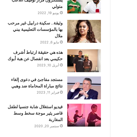
متولي
يونيو 19, 2022
وثيقة.. سكينة درابيل غير مرحب
بها بالمؤسسات التعليمية ببني
ملال
مايو 6, 2022
هذه هي حقيقة ارتباط أشرف
حكيمي بعد انفصال عن هبة أبوك
أبريل 10, 2023
مستجد مفاجئ في دعوى إلغاء
نتائج مباراة المحاماة ضد وهبي
فبراير 11, 2023
فيديو استغلال شابة جنسيا لطفل
قاصر يثير موجة سخط وسط
المغاربة
سبتمبر 20, 2020