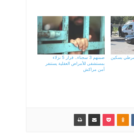
شرطي بسكين
ضمنهم 3 سجناء.. فرار 5 نزلاء
بمستشفى للأمراض العقلية يستنفر
أمن مراكش
بوكيت
Odnoklassniki
مشاركة عبر البريد
طباعة