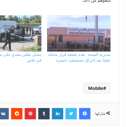
منعوهم من ذلك.
مديرية الصحة : هذه حقيقة فرار مختلة
مختل عقلي يعتدي على 
عقليا بعد إحراق مستشفى خنيفرة
في فاس
Mobile
فيسبوك
تويتر
لينكدإن
بينتيريست
شاركها