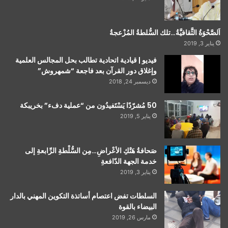
اَلصَّحْوَةُ الثَّقافيَّةُ…تلك السُّلطةُ المُزْعجةُ
يناير 3, 2019
فيديو | قيادية اتحادية تطالب بحل المجالس العلمية
وإغلاق دور القرآن بعد فاجعة “شمهروش”
ديسمبر 24, 2018
50 مُشرّدًا يَسْتَفيدُون من “عملية دفء” بخريبكة
يناير 5, 2019
صَحافةُ هَتْكِ الأعْراضِ…مِن السُّلْطةِ الرِّابعةِ إلى
خدمة الجهة الدّافعةِ
يناير 3, 2019
السلطات تفض اعتصام أساتذة التكوين المهني بالدار
البيضاء بالقوة
مارس 26, 2019