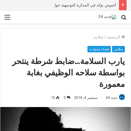
أخنوش يؤكد في المذكرة التوجيهية حول ميزانية 2027 أن ثوابت العدالة الاجتماعية والمجالية خيار استراتيجي للبلاد
بحث
الق
عن
الرئيسية
/
سلايدر
سلايدر
قضايا وحوادث
يارب السلامة…ضابط شرطة ينتحر
بواسطة سلاحه الوظيفي بغابة
معمورة
جديد 24
سبتمبر 4, 2019
0
15