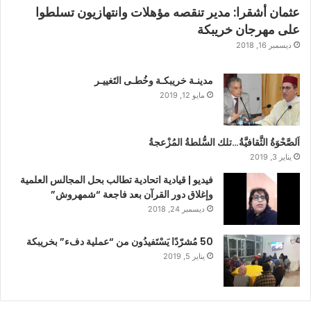
عثمان أشقرا: مدير تنقصه مؤهلات وانتهازيون تسلطوا
على مهرجان خريبكة
ديسمبر 16, 2018
مدينـة خريبكـة وخُطـى التَغييـر
مايو 12, 2019
اَلصَّحْوَةُ الثَّقافيَّةُ…تلك السُّلطةُ المُزْعجةُ
يناير 3, 2019
فيديو | قيادية اتحادية تطالب بحل المجالس العلمية
وإغلاق دور القرآن بعد فاجعة “شمهروش”
ديسمبر 24, 2018
50 مُشرّدًا يَسْتَفيدُون من “عملية دفء” بخريبكة
يناير 5, 2019