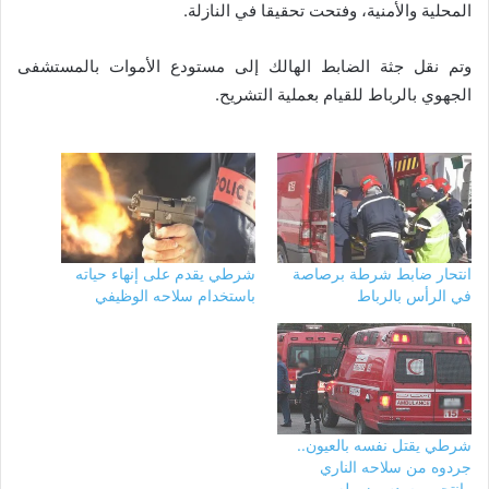
المحلية والأمنية، وفتحت تحقيقا في النازلة.
وتم نقل جثة الضابط الهالك إلى مستودع الأموات بالمستشفى
الجهوي بالرباط للقيام بعملية التشريح.
انتحار ضابط شرطة برصاصة
شرطي يقدم على إنهاء حياته
في الرأس بالرباط
باستخدام سلاحه الوظيفي
شرطي يقتل نفسه بالعيون..
جردوه من سلاحه الناري
وانتحر بمسدس زميله