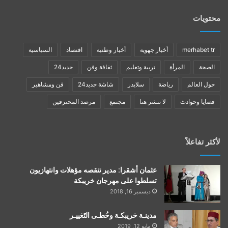
محتويات
merhabet tr
أخبار جهوية
أخبار وطنية
اقتصاد
السياسية
الصحة
المرأة
تربية وتعليم
ثقافة وفن
جديد24
حول العالم
رياضة
سلايدر
شاشة جديد24
فن ومشاهير
قضايا وحوادث
لا تنشر هنا
مجتمع
مرصد المحترفين
لأكثر تفاعلاً
عثمان أشقرا: مدير تنقصه مؤهلات وانتهازيون
تسلطوا على مهرجان خريبكة
ديسمبر 16, 2018
مدينـة خريبكـة وخُطـى التَغييـر
مايو 12, 2019