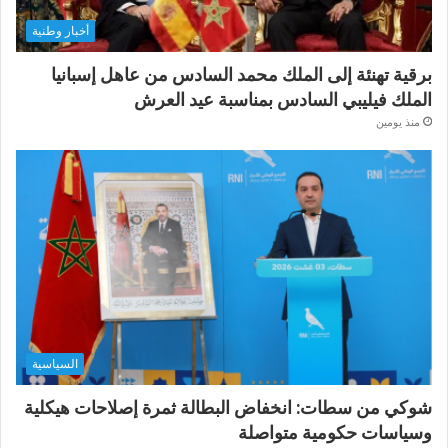
أخبار وطنية
برقية تهنئة إلى الملك محمد السادس من عاهل إسبانيا
الملك فيليبي السادس بمناسبة عيد العرش
منذ يومين
السياسية
شوكي من سطات: انخفاض البطالة ثمرة إصلاحات هيكلية
وسياسات حكومية متواصلة