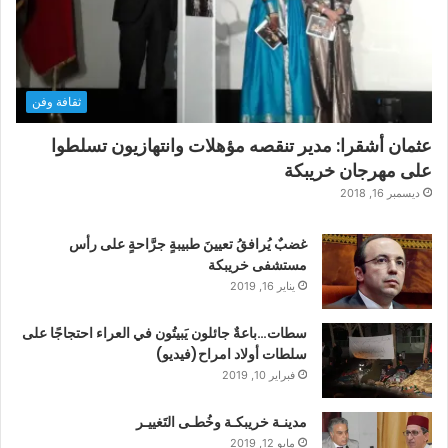
ثقافة وفن
عثمان أشقرا: مدير تنقصه مؤهلات وانتهازيون تسلطوا
على مهرجان خريبكة
ديسمبر 16, 2018
غضبٌ يُرافقُ تعيينَ طبيبةٍ جرَّاحةٍ على رأس
مستشفى خريبكة
يناير 16, 2019
سطات…باعةٌ جائلون يَبيتُون في العراء احتجاجًا على
سلطات أولاد امراح(فيديو)
فبراير 10, 2019
مدينـة خريبكـة وخُطـى التَغييـر
مايو 12, 2019