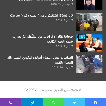
ديسمبر 24, 2018
50 مُشرّدًا يَسْتَفيدُون من “عملية دفء” بخريبكة
يناير 5, 2019
صَحافةُ هَتْكِ الأعْراضِ…مِن السُّلْطةِ الرِّابعةِ إلى
خدمة الجهة الدّافعةِ
يناير 3, 2019
السلطات تفض اعتصام أساتذة التكوين المهني بالدار
البيضاء بالقوة
مارس 26, 2019
© 2026جميع الحقوق محفوضة |
RADDEV