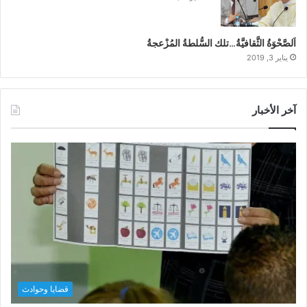
اَلصَّحْوَةُ الثَّقافيَّةُ…تلك السُّلطةُ المُزْعجةُ
يناير 3, 2019
آخر الأخبار
قضايا وحوادث