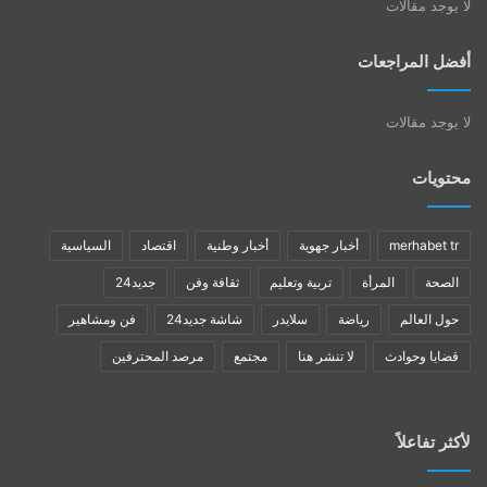
لا يوجد مقالات
أفضل المراجعات
لا يوجد مقالات
محتويات
merhabet tr
أخبار جهوية
أخبار وطنية
اقتصاد
السياسية
الصحة
المرأة
تربية وتعليم
ثقافة وفن
جديد24
حول العالم
رياضة
سلايدر
شاشة جديد24
فن ومشاهير
قضايا وحوادث
لا تنشر هنا
مجتمع
مرصد المحترفين
لأكثر تفاعلاً