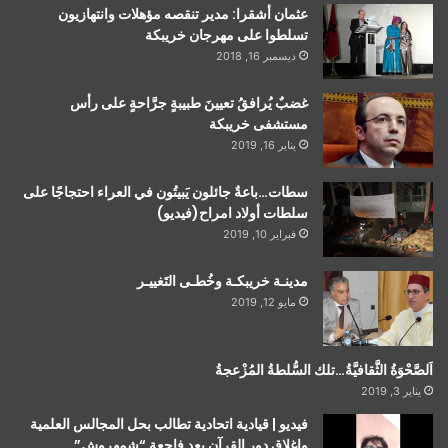
عثمان أشقرا: مدير تنقصه مؤهلات وانتهازيون
تسلطوا على مهرجان خريبكة
ديسمبر 16, 2018
غضبٌ يُرافقُ تعيينَ طبيبةٍ جرَّاحةٍ على رأس
مستشفى خريبكة
يناير 16, 2019
سطات…باعةٌ جائلون يَبيتُون في العراء احتجاجًا على
سلطات أولاد امراح(فيديو)
فبراير 10, 2019
مدينـة خريبكـة وخُطـى التَغييـر
مايو 12, 2019
اَلصَّحْوَةُ الثَّقافيَّةُ…تلك السُّلطةُ المُزْعجةُ
يناير 3, 2019
فيديو | قيادية اتحادية تطالب بحل المجالس العلمية
وإغلاق دور القرآن بعد فاجعة “شمهروش”