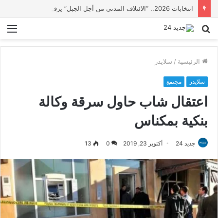
انتخابات 2026.. “الائتلاف المدني من أجل الجبل” يرفع عشرة مطالب أمام الأحزاب لإنصاف المناطق الجبلية
بحث
الق
عن
الرئيسية
/
سلايدر
سلايدر
مجتمع
اعتقال شاب حاول سرقة وكالة
بنكية بمكناس
جديد 24
أكتوبر 23, 2019
0
13