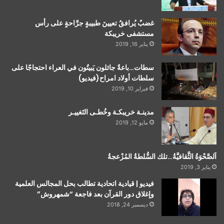
غضبٌ يُرافقُ تعيينَ طبيبةٍ جرَّاحةٍ على رأس
مستشفى خريبكة
يناير 16, 2019
سطات…باعةٌ جائلون يَبيتُون في العراء احتجاجًا على
سلطات أولاد امراح(فيديو)
فبراير 10, 2019
مدينـة خريبكـة وخُطـى التَغييـر
مايو 12, 2019
اَلصَّحْوَةُ الثَّقافيَّةُ…تلك السُّلطةُ المُزْعجةُ
يناير 3, 2019
فيديو | قيادية اتحادية تطالب بحل المجالس العلمية
وإغلاق دور القرآن بعد فاجعة “شمهروش”
ديسمبر 24, 2018