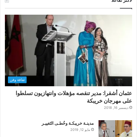
لأكثر تفاعلاً
ثقافة وفن
عثمان أشقرا: مدير تنقصه مؤهلات وانتهازيون تسلطوا
على مهرجان خريبكة
ديسمبر 16, 2018
مدينـة خريبكـة وخُطـى التَغييـر
مايو 12, 2019