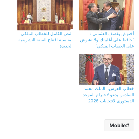
أخنوش يقصف العثماني :
النص الكامل للخطاب الملكي
“حافظ على أغلبيتك ولا تشوش
بمناسبة افتتاح السنة التشريعية
على الخطاب الملكي”
الجديدة
خطاب العرش.. الملك محمد
السادس يدعو لاحترام الموعد
الدستوري لانتخابات 2026
Mobile