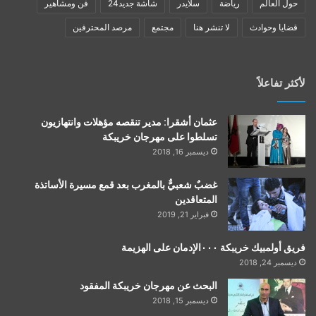
حول العالم
رياضة
سلايدر
شاشة جديد24
فن ومشاهير
قضايا وحوادث
لا تنشر هنا
مجتمع
مرصد المحترفين
لأكثر تفاعلاً
عثمان أشقرا: مدير تنقصه مؤهلات وانتهازيون
تسلطوا على مهرجان خريبكة
ديسمبر 16, 2018
غضبٌ شعبيٌّ بالمغرب بعد قمع مسيرة الأساتذة
المتعاقدين
فبراير 21, 2019
فريق أولمبيك خريبكة ٠٠٠الإدمان على الهزيمة
ديسمبر 24, 2018
البحث عن مهرجان خريبكة المفقود
ديسمبر 15, 2018