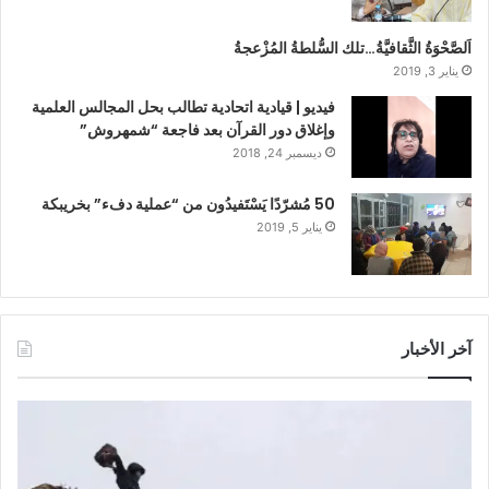
اَلصَّحْوَةُ الثَّقافيَّةُ…تلك السُّلطةُ المُزْعجةُ
يناير 3, 2019
فيديو | قيادية اتحادية تطالب بحل المجالس العلمية
وإغلاق دور القرآن بعد فاجعة “شمهروش”
ديسمبر 24, 2018
50 مُشرّدًا يَسْتَفيدُون من “عملية دفء” بخريبكة
يناير 5, 2019
آخر الأخبار