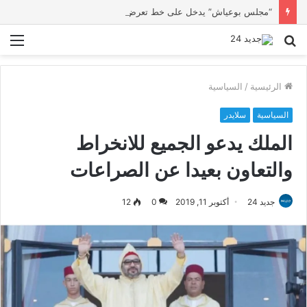
“مجلس بوعياش” يدخل على خط تعرض شاب لتهديد من فرد القوات العمومية
بحث
الق
عن
الرئيسية
/
السياسية
السياسية
سلايدر
الملك يدعو الجميع للانخراط
والتعاون بعيدا عن الصراعات
جديد 24
أكتوبر 11, 2019
0
12