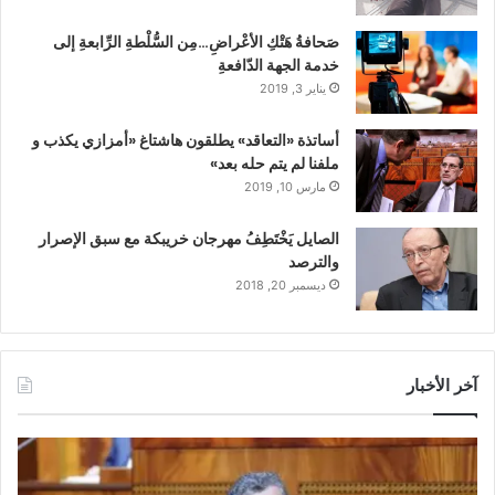
صَحافةُ هَتْكِ الأعْراضِ…مِن السُّلْطةِ الرِّابعةِ إلى
خدمة الجهة الدّافعةِ
يناير 3, 2019
أساتذة «التعاقد» يطلقون هاشتاغ «أمزازي يكذب و
ملفنا لم يتم حله بعد»
مارس 10, 2019
الصايل يَخْتَطِفُ مهرجان خريبكة مع سبق الإصرار
والترصد
ديسمبر 20, 2018
آخر الأخبار