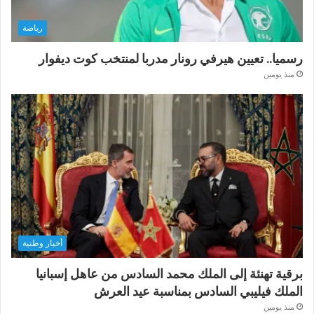
رياضة
رسميا.. تعيين هيرفي رونار مدربا لمنتخب كوت ديفوار
منذ يومين
أخبار وطنية
برقية تهنئة إلى الملك محمد السادس من عاهل إسبانيا
الملك فيليبي السادس بمناسبة عيد العرش
منذ يومين