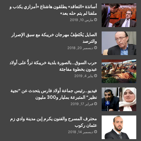
أساتذة «التعاقد» يطلقون هاشتاغ «أمزازي يكذب و
ملفنا لم يتم حله بعد»
مارس 10, 2019
الصايل يَخْتَطِفُ مهرجان خريبكة مع سبق الإصرار
والترصد
ديسمبر 20, 2018
حرب السوق…بالصورة بلدية خريبكة تردُّ على أولاد
عبدون بخطوة مفاجئة
يناير 4, 2019
فيديو…رئيس جماعة أولاد فارس يتحدث عن “نجية
نظير” المتبرعة بمليار و300 مليون
فبراير 17, 2019
محترف المسرح والفنون يكرم إبن مدينة وادي زم
عثمان ركوب
ديسمبر 14, 2018