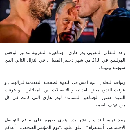
وعد المقاتل المغربي بدر هاري , جماهيره المغربية بتدمير الوحش
الهولندي في الـ21 من شهر دجنبر المقبل , في النزال الثاني الذي
سيجمع بينهما .
وتواجه البطلان , يوم أمس في الندوة الصحفية التقديمية لنزالهما , و
عرفت الندوة بعض العدائية و الانفعالات بين المقاتلين , و عرفت
الندوة حضور الجماهير المساندة لبدر هاري التي كانت في كل
مرة تهتف باسمه .
وبعد نهاية الندوة , نشر بدر هاري صورة على موقع التواصل
الإجتماعي “أنستغرام” , علق عليها :”يوم المؤتمر الصحفي… أعدكم