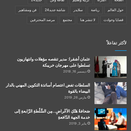
حول العالم
رياضة
سلايدر
شاشة جديد24
فن ومشاهير
قضايا وحوادث
لا تنشر هنا
مجتمع
مرصد المحترفين
لأكثر تفاعلاً
عثمان أشقرا: مدير تنقصه مؤهلات وانتهازيون
تسلطوا على مهرجان خريبكة
ديسمبر 16, 2018
السلطات تفض اعتصام أساتذة التكوين المهني بالدار
البيضاء بالقوة
مارس 26, 2019
صَحافةُ هَتْكِ الأعْراضِ…مِن السُّلْطةِ الرِّابعةِ إلى
خدمة الجهة الدّافعةِ
يناير 3, 2019