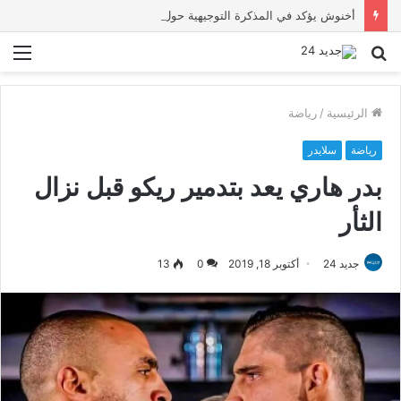
أخنوش يؤكد في المذكرة التوجيهية حول ميزانية 2027 أن ثوابت العدالة الاجتماعية والمجالية خيار استراتيجي للبلاد
بحث
الق
عن
الرئيسية
/
رياضة
رياضة
سلايدر
بدر هاري يعد بتدمير ريكو قبل نزال
الثأر
جديد 24
أكتوبر 18, 2019
0
13