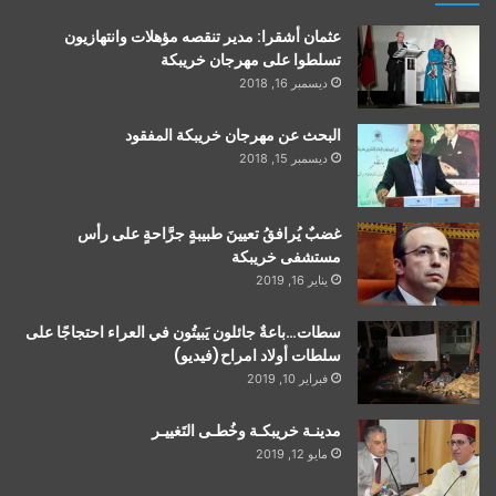
عثمان أشقرا: مدير تنقصه مؤهلات وانتهازيون
تسلطوا على مهرجان خريبكة
ديسمبر 16, 2018
البحث عن مهرجان خريبكة المفقود
ديسمبر 15, 2018
غضبٌ يُرافقُ تعيينَ طبيبةٍ جرَّاحةٍ على رأس
مستشفى خريبكة
يناير 16, 2019
سطات…باعةٌ جائلون يَبيتُون في العراء احتجاجًا على
سلطات أولاد امراح(فيديو)
فبراير 10, 2019
مدينـة خريبكـة وخُطـى التَغييـر
مايو 12, 2019