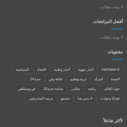
لا يوجد مقالات
أفضل المراجعات
لا يوجد مقالات
محتويات
merhabet tr
أخبار جهوية
أخبار وطنية
اقتصاد
السياسية
الصحة
المرأة
تربية وتعليم
ثقافة وفن
جديد24
حول العالم
رياضة
سلايدر
شاشة جديد24
فن ومشاهير
قضايا وحوادث
لا تنشر هنا
مجتمع
مرصد المحترفين
لأكثر تفاعلاً