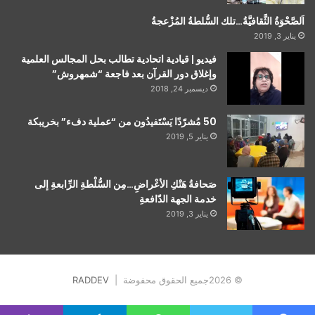
اَلصَّحْوَةُ الثَّقافيَّةُ…تلك السُّلطةُ المُزْعجةُ
يناير 3, 2019
فيديو | قيادية اتحادية تطالب بحل المجالس العلمية
وإغلاق دور القرآن بعد فاجعة “شمهروش”
ديسمبر 24, 2018
50 مُشرّدًا يَسْتَفيدُون من “عملية دفء” بخريبكة
يناير 5, 2019
صَحافةُ هَتْكِ الأعْراضِ…مِن السُّلْطةِ الرِّابعةِ إلى
خدمة الجهة الدّافعةِ
يناير 3, 2019
© 2026جميع الحقوق محفوضة |
RADDEV