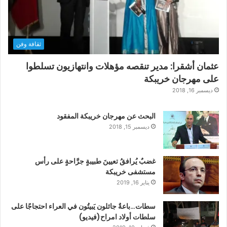
ثقافة وفن
عثمان أشقرا: مدير تنقصه مؤهلات وانتهازيون تسلطوا
على مهرجان خريبكة
ديسمبر 16, 2018
البحث عن مهرجان خريبكة المفقود
ديسمبر 15, 2018
غضبٌ يُرافقُ تعيينَ طبيبةٍ جرَّاحةٍ على رأس
مستشفى خريبكة
يناير 16, 2019
سطات…باعةٌ جائلون يَبيتُون في العراء احتجاجًا على
سلطات أولاد امراح(فيديو)