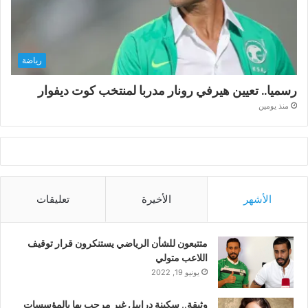
رياضة
رسميا.. تعيين هيرفي رونار مدربا لمنتخب كوت ديفوار
منذ يومين
الأشهر
الأخيرة
تعليقات
متتبعون للشأن الرياضي يستنكرون قرار توقيف
اللاعب متولي
يونيو 19, 2022
وثيقة.. سكينة درابيل غير مرحب بها بالمؤسسات