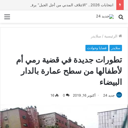
انتخابات 2026.. “الائتلاف المدني من أجل الجبل” يرفع عشرة مطالب أمام الأحزاب لإنصاف المناطق الجبلية
بحث
الق
عن
الرئيسية
/
سلايدر
سلايدر
قضايا وحوادث
تطورات جديدة في قضية رمي أم
لأطفالها من سطح عمارة بالدار
البيضاء
جديد 24
أكتوبر 16, 2019
0
16