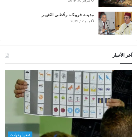
فبراير 10, 2019
مدينـة خريبكـة وخُطـى التَغييـر
مايو 12, 2019
آخر الأخبار
قضايا وحوادث