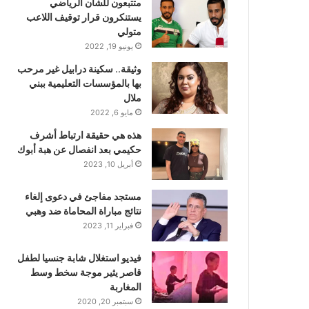
متتبعون للشأن الرياضي
يستنكرون قرار توقيف اللاعب
متولي
يونيو 19, 2022
وثيقة.. سكينة درابيل غير مرحب
بها بالمؤسسات التعليمية ببني
ملال
مايو 6, 2022
هذه هي حقيقة ارتباط أشرف
حكيمي بعد انفصال عن هبة أبوك
أبريل 10, 2023
مستجد مفاجئ في دعوى إلغاء
نتائج مباراة المحاماة ضد وهبي
فبراير 11, 2023
فيديو استغلال شابة جنسيا لطفل
قاصر يثير موجة سخط وسط
المغاربة
سبتمبر 20, 2020