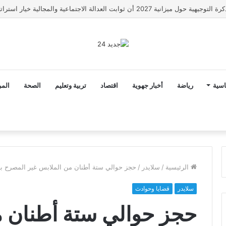
رونار مدربا لمنتخب كوت ديفوار
اسية
رياضة
أخبار جهوية
اقتصاد
تربية وتعليم
الصحة
المر
الرئيسية
/
سلايدر
/
حجز حوالي ستة أطنان من الملابس غير المصرح بها
سلايدر
قضايا وحوادث
حجز حوالي ستة أطنان م