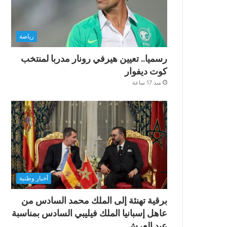
رياضة
رسميا.. تعيين هيرفي رونار مدربا لمنتخب
كوت ديفوار
منذ 17 ساعة
أخبار وطنية
برقية تهنئة إلى الملك محمد السادس من
عاهل إسبانيا الملك فيليبي السادس بمناسبة
عيد العرش