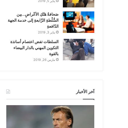
يناير 5, 2019
صَحافةُ هَتْكِ الأعْراضِ…مِن
السُّلْطةِ الرِّابعةِ إلى خدمة الجهة
الدّافعةِ
يناير 3, 2019
السلطات تفض اعتصام أساتذة
التكوين المهني بالدار البيضاء
بالقوة
مارس 26, 2019
آخر الأخبار