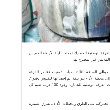
فرقة الوطنية للجمارك تمكنت، ليلة الأربعاء الخميس
ملابس غير المصرح بها.
ة، في بلاغ لها، أنه “في ليلة 23-24 أكتوبر، حوالي الساعة الثالثة صباحا، تعقبت عناصر الفرقة
ى محطة الأداء ببوزنيقة، تم إخضاعها لتفتيش دقيق”،
مشيرة إلى أنه عند فتح بوابة تمت تهيئتها أسفل الشاحنة لاحظت الفرقة الوطنية للجمارك وجود 100 حزمة تضم كل
ة الجمركية على الطرق ومحطات الأداء بالطرق السيارة