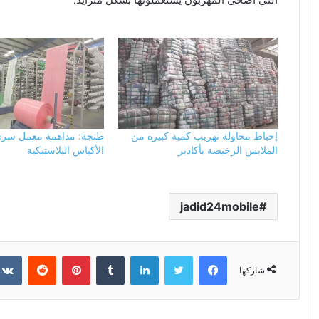
إحباط محاولة تهريب كمية كبيرة من
طنجة: مداهمة معمل سري
الملابس الرخيصة بأكادير
الأكياس البلاستيكية
jadid24mobile
فيسبوك
تويتر
لينكدإن
بينتيريست
شاركها