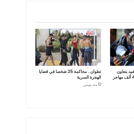
يد بتعاون
تطوان.. محاكمة 25 شخصا في قضايا
الرباط في إعادة قرابة 48 ألف مهاجر
الهجرة السرية
منذ يومين