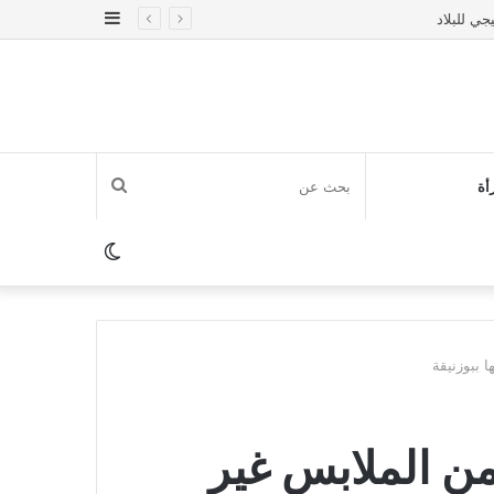
إضافة
عمود
جانبي
بحث
أة
عن
الوضع
المظلم
 ببوزنيقة
ن الملابس غير