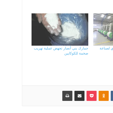
 لصناعة
جمارك بني أنصار تجهض عملية تهريب
ضخمة للكوكايين
بوكيت
Odnoklassniki
مشاركة عبر البريد
طباعة