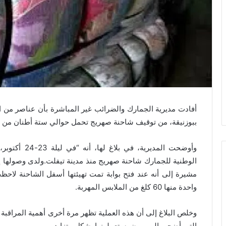
أفادت مديرية الجمارك والضرائب غير المباشرة بأن عناصر من ال
ببوزنيقة، من توقيف شاحنة صهريج تحمل حوالي ستة أطنان من ال
وأوضحت المديري
الوطنية للجمارك شاحنة صهريج منذ مدينة تيفلت.ولدى وصولها إل
واحدة منها 60 كلغ من الملابس المهربة.
وخلص البلاغ إلى أن هذه العملية تظهر مرة أخرى أهمية المراقب
التي أضحى المهربون يستعملونها بشكل متزايد.