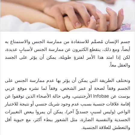
جسم الإنسان مُصمَّم للاستفادة من ممارسة الجنس والاستمتاع به
أيضاً، ومع ذلك، ينقطع الكثيرون عن ممارسة الجنس لأسبابٍ عديدة،
لكن إذا امتد هذا الأمر لفترةٍ طويلة، يمكن أن يؤثر على الجسد
والعقل معاً.
وتختلف الطريقة التي يمكن أن يؤثر بها عدم ممارسة الجنس على
الجسم وفقاً لصحة أو عمر الشخص، وفقاً لما نشره موقع عربي
بوست عن Infobae الأرجنتيني، وفي حالة الأصحاء الذين توقفوا عن
إقامة علاقات جنسية بسبب عدم وجود شريك جنسي أو نتيجة للاختيار
الواعي (وليس لسببٍ جسديٍّ آخر)، يمكن أن يمروا ببعض التغييرات
الجسدية والنفسية الضارة، مثل الشعور ببطء أكثر، مع حيوية أقل
والتعطش للعلاقة الجنسية.