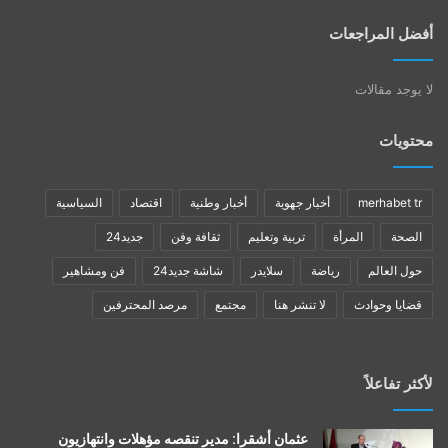
أفضل المراجعات
لا يوجد مقالات
محتويات
merhabet tr
أخبار جهوية
أخبار وطنية
اقتصاد
السياسية
الصحة
المرأة
تربية وتعليم
ثقافة وفن
جديد24
حول العالم
رياضة
سلايدر
شاشة جديد24
فن ومشاهير
قضايا وحوادث
لا تنشر هنا
مجتمع
مرصد المحترفين
لأكثر تفاعلاً
عثمان أشقرا: مدير تنقصه مؤهلات وانتهازيون