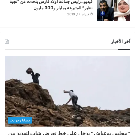
فيديو…رئيس جماعة أولاد فارس يتحدث عن “نجية
نظير” المتبرعة بمليار و300 مليون
فبراير 17, 2019
آخر الأخبار
قضايا وحوادث
“مجلس بوعياش” يدخل على خط تعرض شاب لتهديد من