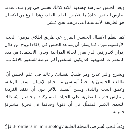
ويعد الجنس ممارسة جسدية، لكنه كذلك نفسي في جزءٍ منه. عندما
نمارس الجنس، عادةً ما يتلامس الجلد بالجلد، وهذا النوع من الاتصال
هو الطريقة الأساسية التي تريحنا نحن كبشر.
كما ينظّم الاتصال الجنسي المزاج عن طريق إطلاق هرمون الحب:
الأوكسيتوسين. كما يمكن أن يساعد الجنس في إذكاء الروح من خلال
إفراز الإندورفين الذي يعزز الحالة المزاجية. وبدون الاستفادة من هذه
المحفزات الطبيعية، قد يكون الشخص أكثر عرضة للشعور بالاكتئاب.
ويشرح والتر غدين وهو طبيبٌ نفسانيّ وعالم في علم الجنس أنّ:
«اللقاء الجنسيّ هو جزءٌ أساسي من حياة الإنسان. نشعر بالرغبة،
وعمق الحب واللذة، ونمنح أنفسنا للآخر دون أن نفقد الفردية
ونمارس قدرتنا الفطرية على الحياة المشتركة». باختصار: إنّه ذلك
التحدي الكبير المتمثِّل في أن تكونا وحدكما في تجربةٍ مشتركةٍ
حميمة.
وفقاً لبحثٍ نُشر في المجلة الطبية Frontiers in Immunology، فإنّ