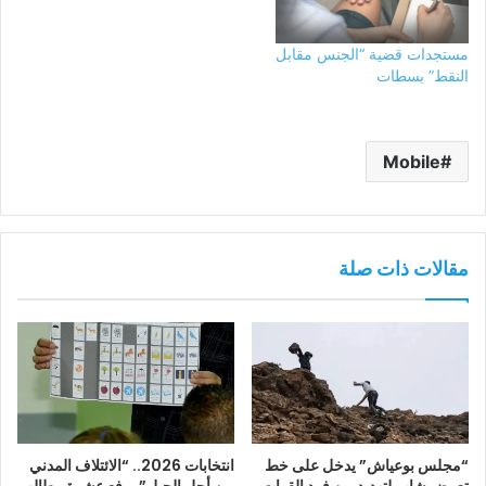
مستجدات قضية “الجنس مقابل
النقط” بسطات
Mobile
مقالات ذات صلة
“مجلس بوعياش” يدخل على خط
انتخابات 2026.. “الائتلاف المدني
تعرض شاب لتهديد من فرد القوات
من أجل الجبل” يرفع عشرة مطالب