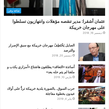
ثقافة وفن
عثمان أشقرا: مدير تنقصه مؤهلات وانتهازيون تسلطوا
على مهرجان خريبكة
ديسمبر 16, 2018
الصايل يَخْتَطِفُ مهرجان خريبكة مع سبق الإصرار
والترصد
ديسمبر 20, 2018
أساتذة «التعاقد» يطلقون هاشتاغ «أمزازي يكذب و
ملفنا لم يتم حله بعد»
مارس 10, 2019
حرب السوق…بالصورة بلدية خريبكة تردُّ على أولاد
عبدون بخطوة مفاجئة
يناير 4, 2019