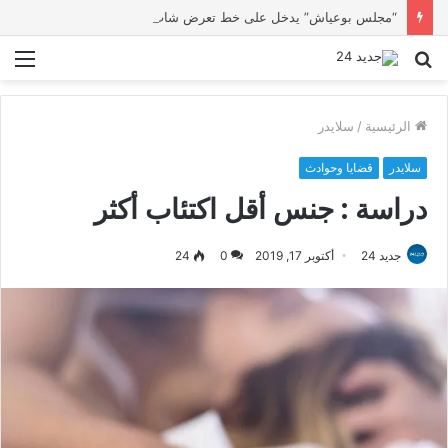
“مجلس بوعياش” يدخل على خط تعرض شاب لتهديد من فرد القوات العمومية
بحث
الق
عن
الرئيسية
/
سلايدر
سلايدر
قضايا وحوادث
دراسة : جنس أقل اكتئاب أكثر
جديد 24
أكتوبر 17, 2019
0
24