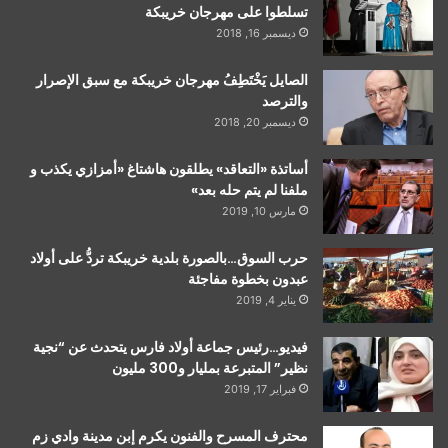
تسلطوا على مهرجان خريبكة
ديسمبر 16, 2018
الصايل يَخْتَطِفُ مهرجان خريبكة مع سبق الإصرار
والترصد
ديسمبر 20, 2018
أساتذة «التعاقد» يطلقون هاشتاغ «أمزازي يكذب و
ملفنا لم يتم حله بعد»
مارس 10, 2019
حرب السوق…بالصورة بلدية خريبكة تردُّ على أولاد
عبدون بخطوة مفاجئة
يناير 4, 2019
فيديو…رئيس جماعة أولاد فارس يتحدث عن “نجية
نظير” المتبرعة بمليار و300 مليون
فبراير 17, 2019
محترف المسرح والفنون يكرم إبن مدينة وادي زم