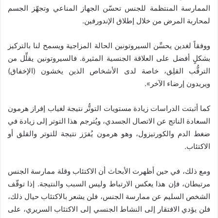
الممارسة المنتظمة للجنس تحسّن الجهاز المناعي وتجهّز الجسم
لمحاربة المرض من خلال إطلاق الإندورفين.
ووفقاً لغدين يحسِّن السيروتونين الحالة المزاجية ويسمح لنا بالتركيز
بشكلٍ أفضل على العلاقة الجنسية المثيرة. فالسيروتونين يقلِّل من
الترقُّب القلِق، خاصة لدى الأشخاص الذين يخشون (الإخفاق)
ويريدون إرضاء الآخر».
كما أثبتت الدراسات زيادة مستويات التوتُّر نتيجة لغياب إفراز هرمون
السعادة الناتج عن الاتصال الجسدي، ويُترجم هذا التوتر إلى زيادة في
ضغط الدم والكورتيزول، وهو هرمون يُفرَز نتيجة للتوتر والقلق أو
الاكتئاب.
ومع ذلك، في حين أظهرت الأبحاث أن الاكتئاب وقلة ممارسة الجنس
مرتبطان، فإن هذا يعكس الارتباط وليس السبب والنتيجة. إذا توقّف
الشخص السليم عن ممارسة الجنس، فلن يشعر بالاكتئاب حيال ذلك،
فلن يؤدي الافتقار إلى النشاط الجنسي إلى الاكتئاب السريري، على