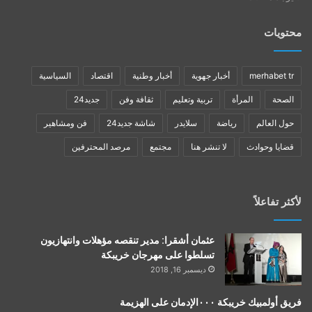
محتويات
merhabet tr
أخبار جهوية
أخبار وطنية
اقتصاد
السياسية
الصحة
المرأة
تربية وتعليم
ثقافة وفن
جديد24
حول العالم
رياضة
سلايدر
شاشة جديد24
فن ومشاهير
قضايا وحوادث
لا تنشر هنا
مجتمع
مرصد المحترفين
لأكثر تفاعلاً
عثمان أشقرا: مدير تنقصه مؤهلات وانتهازيون
تسلطوا على مهرجان خريبكة
ديسمبر 16, 2018
فريق أولمبيك خريبكة ٠٠٠الإدمان على الهزيمة