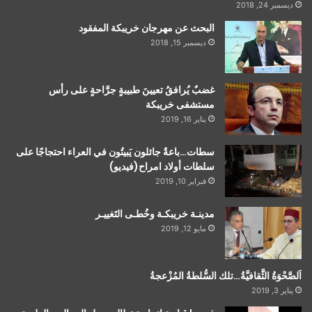
ديسمبر 24, 2018
البحث عن مهرجان خريبكة المفقود
ديسمبر 15, 2018
غضبٌ يُرافقُ تعيينَ طبيبةٍ جرَّاحةٍ على رأس
مستشفى خريبكة
يناير 16, 2019
سطات…باعةٌ جائلون يَبيتُون في العراء احتجاجًا على
سلطات أولاد امراح(فيديو)
فبراير 10, 2019
مدينـة خريبكـة وخُطـى التَغييـر
مايو 12, 2019
اَلصَّحْوَةُ الثَّقافيَّةُ…تلك السُّلطةُ المُزْعجةُ
يناير 3, 2019