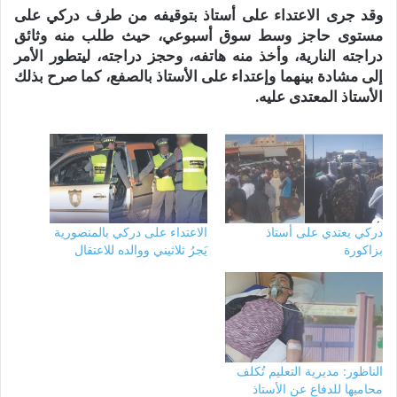
وقد جرى الاعتداء على أستاذ بتوقيفه من طرف دركي على
مستوى حاجز وسط سوق أسبوعي، حيث طلب منه وثائق
دراجته النارية، وأخذ منه هاتفه، وحجز دراجته، ليتطور الأمر
إلى مشادة بينهما وإعتداء على الأستاذ بالصفع، كما صرح بذلك
الأستاذ المعتدى عليه.
دركي يعتدي على أستاذ
الاعتداء على دركي بالمنصورية
بزاكورة
يَجرُ ثلاثيني ووالده للاعتقال
الناظور: مديرية التعليم تُكلف
محاميها للدفاع عن الأستاذ