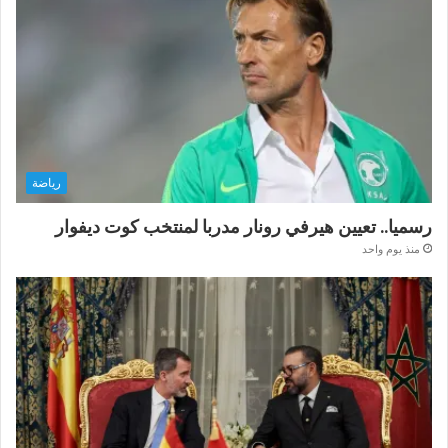
رياضة
رسميا.. تعيين هيرفي رونار مدربا لمنتخب كوت ديفوار
منذ يوم واحد