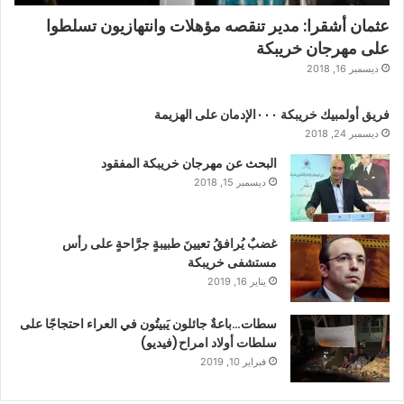
عثمان أشقرا: مدير تنقصه مؤهلات وانتهازيون تسلطوا
على مهرجان خريبكة
ديسمبر 16, 2018
فريق أولمبيك خريبكة ٠٠٠الإدمان على الهزيمة
ديسمبر 24, 2018
البحث عن مهرجان خريبكة المفقود
ديسمبر 15, 2018
غضبٌ يُرافقُ تعيينَ طبيبةٍ جرَّاحةٍ على رأس
مستشفى خريبكة
يناير 16, 2019
سطات…باعةٌ جائلون يَبيتُون في العراء احتجاجًا على
سلطات أولاد امراح(فيديو)
فبراير 10, 2019