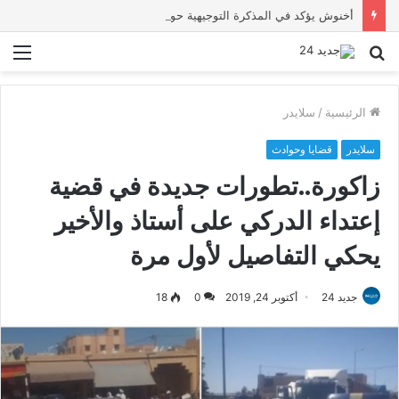
أخنوش يؤكد في المذكرة التوجيهية حول ميزانية 2027 أن ثوابت العدالة الاجتماعية والمجالية خيار استراتيجي للبلاد
بحث
الق
عن
الرئيسية
/
سلايدر
سلايدر
قضايا وحوادث
زاكورة..تطورات جديدة في قضية
إعتداء الدركي على أستاذ والأخير
يحكي التفاصيل لأول مرة
جديد 24
أكتوبر 24, 2019
0
18