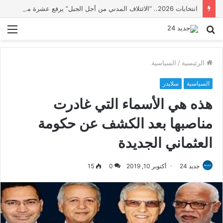
انتخابات 2026.. “الائتلاف المدني من أجل الجبل” يرفع عشرة مطالب أمام الأحزاب لإنصاف المناطق الجبلية
بحث
الق
عن
الرئيسية
/
السياسية
السياسية
سلايدر
هذه هي الأسماء التي غادرت
مناصبها بعد الكشف عن حكومة
العثماني الجديدة
جديد 24
أكتوبر 10, 2019
0
15