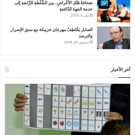
صَحافةُ هَتْكِ الأعْراضِ…مِن السُّلْطةِ الرِّابعةِ إلى
خدمة الجهة الدّافعةِ
يناير 3, 2019
الصايل يَخْتَطِفُ مهرجان خريبكة مع سبق الإصرار
والترصد
ديسمبر 20, 2018
آخر الأخبار