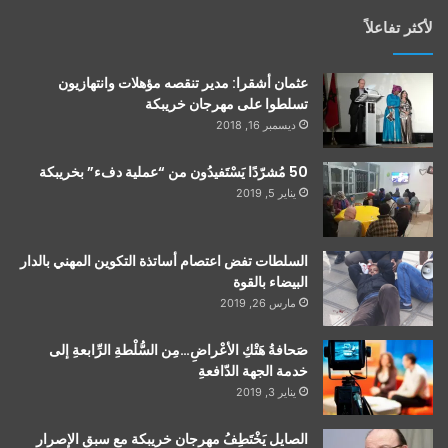
لأكثر تفاعلاً
عثمان أشقرا: مدير تنقصه مؤهلات وانتهازيون
تسلطوا على مهرجان خريبكة
ديسمبر 16, 2018
50 مُشرّدًا يَسْتَفيدُون من “عملية دفء” بخريبكة
يناير 5, 2019
السلطات تفض اعتصام أساتذة التكوين المهني بالدار
البيضاء بالقوة
مارس 26, 2019
صَحافةُ هَتْكِ الأعْراضِ…مِن السُّلْطةِ الرِّابعةِ إلى
خدمة الجهة الدّافعةِ
يناير 3, 2019
الصايل يَخْتَطِفُ مهرجان خريبكة مع سبق الإصرار