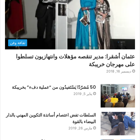
ثقافة وفن
عثمان أشقرا: مدير تنقصه مؤهلات وانتهازيون تسلطوا
على مهرجان خريبكة
ديسمبر 16, 2018
50 مُشرّدًا يَسْتَفيدُون من “عملية دفء” بخريبكة
يناير 5, 2019
السلطات تفض اعتصام أساتذة التكوين المهني بالدار
البيضاء بالقوة
مارس 26, 2019