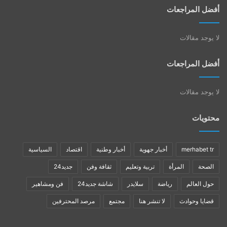
أفضل المراجعات
لا يوجد مقالات
أفضل المراجعات
لا يوجد مقالات
محتويات
merhabet tr
أخبار جهوية
أخبار وطنية
اقتصاد
السياسية
الصحة
المرأة
تربية وتعليم
ثقافة وفن
جديد24
حول العالم
رياضة
سلايدر
شاشة جديد24
فن ومشاهير
قضايا وحوادث
لا تنشر هنا
مجتمع
مرصد المحترفين